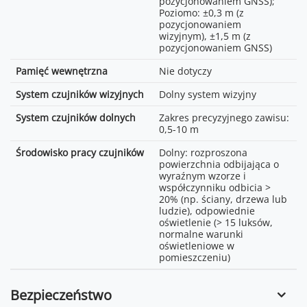
Normal
w środowisku laboratoryjnym
DJI Mini 3 Pro Intelligent
pozycjonowaniem GNSS);
z niewielkimi zakłóceniami w
Flight Battery
Poziomo: ±0,3 m (z
4K: 2x; 2.7K: 3x; FHD: 4x
krajach/regionach
pozycjonowaniem
obsługujących zarówno 2,4
wizyjnym), ±1,5 m (z
Dronie, Helix, Rocket, Circle i
GHz, jak i 5,8 GHz, z
pozycjonowaniem GNSS)
Boomerang
materiałem filmowym
zapisanym na karcie SD.
Pamięć wewnętrzna
Nie dotyczy
3-osiowy gimbal mechaniczny
Prędkości pobierania mogą
(tilt, roll, pan)
się różnić w zależności od
System czujników wizyjnych
Dolny system wizyjny
rzeczywistych warunków.
Tilt: od -135° do 80°; Roll: od
System czujników dolnych
Zakres precyzyjnego zawisu:
-135° do 45°; Pan: od -30° do
Ok. 200 ms; Zależy od
0,5-10 m
30°
rzeczywistego środowiska
pracy i urządzenia
Środowisko pracy czujników
Dolny: rozproszona
Tilt: od -90° do 60°; Roll: -90°
mobilnego.
powierzchnia odbijająca o
lub 0°
wyraźnym wzorze i
2 anteny, 1T2R
współczynniku odbicia >
100°/s
20% (np. ściany, drzewa lub
ludzie), odpowiednie
±0,01°
oświetlenie (> 15 luksów,
normalne warunki
oświetleniowe w
pomieszczeniu)
Bezpieczeństwo