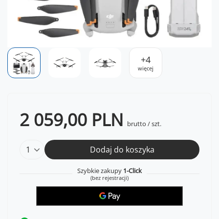
+
4
więcej
2 059,00 PLN
brutto
/
szt.
Dodaj do koszyka
Szybkie zakupy
1-Click
(bez rejestracji)