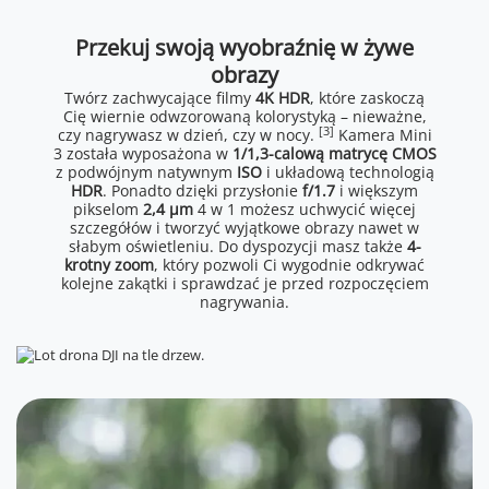
Przekuj swoją wyobraźnię w żywe
obrazy
Twórz zachwycające filmy
4K HDR
, które zaskoczą
Cię wiernie odwzorowaną kolorystyką – nieważne,
[3]
czy nagrywasz w dzień, czy w nocy.
Kamera Mini
3 została wyposażona w
1/1,3-calową matrycę CMOS
z podwójnym natywnym
ISO
i układową technologią
HDR
. Ponadto dzięki przysłonie
f/1.7
i większym
pikselom
2,4 μm
4 w 1 możesz uchwycić więcej
szczegółów i tworzyć wyjątkowe obrazy nawet w
słabym oświetleniu. Do dyspozycji masz także
4-
krotny zoom
, który pozwoli Ci wygodnie odkrywać
kolejne zakątki i sprawdzać je przed rozpoczęciem
nagrywania.