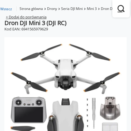
Strona główna
Drony
Seria DJI Mini
Mini 3
Dron DJI Mini 3 (DJ
Wstecz
+ Dodaj do porównania
Dron DJI Mini 3 (DJI RC)
Kod EAN: 6941565979629