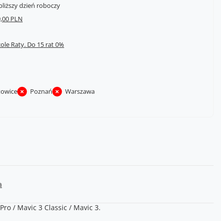
bliższy dzień roboczy
,00 PLN
cole Raty.
towice
Poznań
Warszawa
a