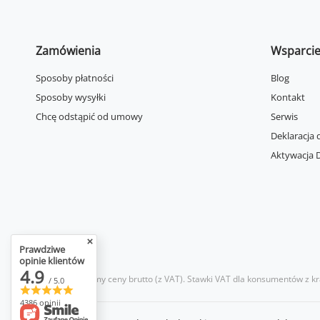
Zamówienia
Wsparci
Sposoby płatności
Blog
Sposoby wysyłki
Kontakt
Chcę odstąpić od umowy
Serwis
Deklaracja 
Aktywacja D
Prawdziwe
opinie klientów
4.9
W sklepie prezentujemy ceny brutto (z VAT).
Stawki VAT dla konsumentów z kr
/ 5.0
4386 opinii