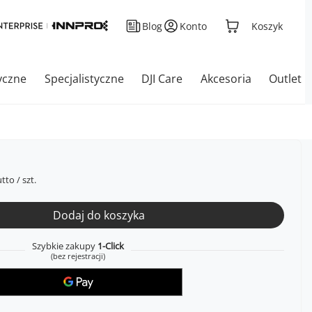
Blog
Konto
Koszyk
yczne
Specjalistyczne
DJI Care
Akcesoria
Outlet
tto
/
szt.
Dodaj do koszyka
Szybkie zakupy
1-Click
(bez rejestracji)