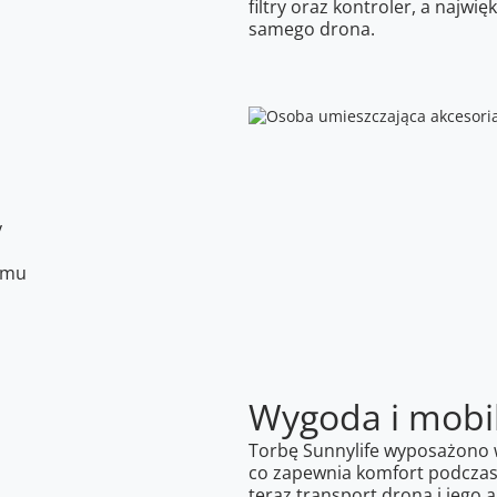
filtry oraz kontroler, a najwi
samego drona.
y
emu
Wygoda i mobi
Torbę Sunnylife wyposażono 
co zapewnia komfort podczas
teraz transport drona i jego 