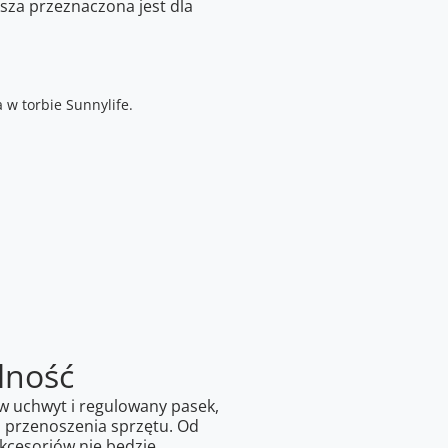
ększa przeznaczona jest dla
lność
w uchwyt i regulowany pasek,
 przenoszenia sprzętu. Od
akcesoriów nie będzie