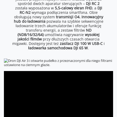
spośród dwóch aparatur sterujących –
DJI RC 2
została wyposażona w
5,5-calowy ekran FHD
, a
DJI
RC-N2
wymaga podłączenia smartfona. Obie
obsługują nowy system
transmisji O4. Innowacyjny
hub do ładowania
pozwala na szybkie sekwencyjne
ładowanie trzech akumulatorów i oferuje funkcję
transferu energii, a zestaw filtrów
ND
(ND8/16/32/64)
umożliwia nagrywanie
wysokiej
jakości filmów
przy dłuższych czasach otwarcia
migawki. Dostępny jest też
zasilacz DJI 100 W USB-C
i
ładowarka samochodowa DJI 65 W
.