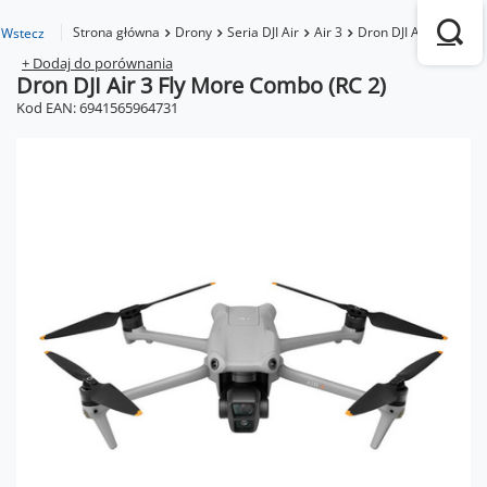
Strona główna
Drony
Seria DJI Air
Air 3
Dron DJI Air 3 Fly M
Wstecz
+ Dodaj do porównania
Dron DJI Air 3 Fly More Combo (RC 2)
Kod EAN: 6941565964731