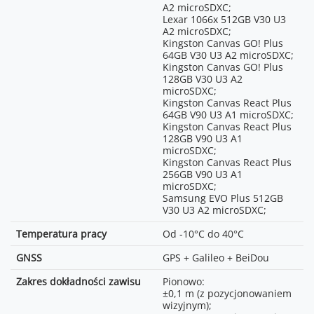
24/25/30/48/50/60/100*/200*FPS;
podmiejski, ok. 4-10 km;
A2 microSDXC;
2.7K Vertical Shooting:
Niskie zakłócenia:
Lexar 1066x 512GB V30 U3
1512×2688 @
przedmieścia / tereny
A2 microSDXC;
24/25/30/48/50/60FPS;
nadmorskie, ok. 10-20 km;
Kingston Canvas GO! Plus
FHD Vertical Shooting:
64GB V30 U3 A2 microSDXC;
1080×1920 @
*Przetestowano w zgodności
Kingston Canvas GO! Plus
24/25/30/48/50/60FPS;
ze standardem FCC w
128GB V30 U3 A2
środowiskach wolnych od
microSDXC;
Kamera ze średnim
przeszkód, z typowymi
Kingston Canvas React Plus
teleobiektywem:
zakłoceniami. Podane tu
64GB V90 U3 A1 microSDXC;
H.264 / H.265
informacje stanowią
Kingston Canvas React Plus
4K: 3840×2160 @
wyłącznie punkt odniesienia i
128GB V90 U3 A1
24/25/30/48/50/60/100*FPS;
nie gwarantują rzeczywistego
microSDXC;
FHD: 1920×1080 @
zasięgu transmisji.
Kingston Canvas React Plus
24/25/30/48/50/60/100*/200*FPS;
256GB V90 U3 A1
2.7K Vertical Shooting:
Niskie zakłócenia i
microSDXC;
1512×2688 @
przeszkody w postaci
Samsung EVO Plus 512GB
24/25/30/48/50/60FPS;
budynków: ok. 0-0,5 km;
V30 U3 A2 microSDXC;
FHD Vertical Shooting:
Niskie zakłócenia i
1080×1920 @
przeszkody w postaci drzew:
Temperatura pracy
Od -10°C do 40°C
24/25/30/48/50/60FPS;
ok. 0,5-3 km;
GNSS
GPS + Galileo + BeiDou
*Liczba klatek na sekundę
*Przetestowano w zgodności
podczas nagrywania.
ze standardem FCC w
Zakres dokładności zawisu
Pionowo:
Odpowiedni materiał wideo
środowiskach z przeszkodami
±0,1 m (z pozycjonowaniem
będzie odtwarzany jako film
i typowymi niskimi
wizyjnym);