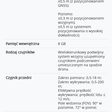
slow-motion. 4K/100FPS
zakłóceniami. Podane tu
±0,5 m (z pozycjonowaniem
obsługuje jedynie kodek H.265.
informacje stanowią
GNSS);
wyłącznie punkt odniesienia i
Wideo:
nie gwarantują rzeczywistego
Poziomo:
zasięgu transmisji.
±0,3 m (z pozycjonowaniem
Normal i Slow Motion:
wizyjnym);
100-6400 (Normal);
Bluetooth 5.2
±0,5 m (z systemem
100-1600 (D-Log M);
pozycjonowania o wysokiej
100-1600 (HLG);
2.400-2.4835 GHz
dokładności);
Night:
100-12800 (Normal);
Pamięć wewnętrzna
8 GB
< 10 dBm
Zdjęcia:
Rodzaj czujników
Wielokierunkowy podwójny
system wizyjny uzupełniony
100-6400;
Aparatura sterująca:
czujnikiem podczerwieni
1080p/30FPS, 1080p/60FPS
umieszczonym na spodzie
Kamera szerokokątna:
drona.
Normal: 8-bit 4:2:0 (H.264 /
6 anten, 2T4R
H.265);
Czyjnik przedni
Zakres pomiaru: 0,5-18 m;
HLG / D-Log M: 10-bit 4:2:0
Zakres wykrywania: 0,5-200
(H.265);
m;
Efektywna prędkość
Kamera ze średnim
wykrywania: prędkość lotu ≤
teleobiektywem:
12 m/s;
Normal: 8-bit 4:2:0 (H.264 /
Pole widzenia (FOV): 90° w
H.265);
poziomie, 72° w pionie;
HLG / D-Log M: 10-bit 4:2:0