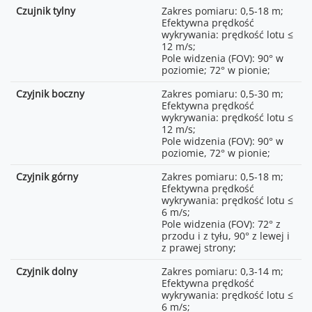
(H.265);
Czujnik tylny
Zakres pomiaru: 0,5-18 m;
Efektywna prędkość
Kamera szerokokątna: 1-3x;
wykrywania: prędkość lotu ≤
Kamera ze średnim
12 m/s;
teleobiektywem: 3-9x;
Pole widzenia (FOV): 90° w
poziomie; 72° w pionie;
3-osiowy gimbal mechaniczny
(tilt, roll, pan)
Czyjnik boczny
Zakres pomiaru: 0,5-30 m;
Efektywna prędkość
Tilt: od -135° do 70°;
wykrywania: prędkość lotu ≤
Roll: od -50° do 50°;
12 m/s;
Pan: od -27° do 27°;
Pole widzenia (FOV): 90° w
poziomie, 72° w pionie;
Tilt: od -90° do 60°;
Pan: od -5° do 5°;
Czyjnik górny
Zakres pomiaru: 0,5-18 m;
Maks. prędkość kontroli (tilt)
Efektywna prędkość
100°/s
wykrywania: prędkość lotu ≤
6 m/s;
±0.0037°
Pole widzenia (FOV): 72° z
przodu i z tyłu, 90° z lewej i
z prawej strony;
Czyjnik dolny
Zakres pomiaru: 0,3-14 m;
Efektywna prędkość
wykrywania: prędkość lotu ≤
6 m/s;