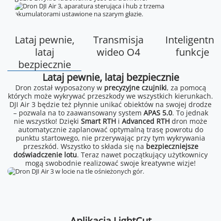
Lataj pewnie,
Transmisja
Inteligentne
lataj
wideo O4
funkcje
bezpiecznie
Lataj pewnie, lataj bezpiecznie
Dron został wyposażony w
precyzyjne czujniki
, za pomocą
których może wykrywać przeszkody we wszystkich kierunkach.
DJI Air 3 będzie też płynnie unikać obiektów na swojej drodze
– pozwala na to zaawansowany system
APAS 5.0
. To jednak
nie wszystko! Dzięki
Smart RTH
i
Advanced RTH
dron może
automatycznie zaplanować optymalną trasę powrotu do
punktu startowego, nie przerywając przy tym wykrywania
przeszkód. Wszystko to składa się na
bezpieczniejsze
doświadczenie lotu
. Teraz nawet początkujący użytkownicy
mogą swobodnie realizować swoje kreatywne wizje!
Aplikacja LightCut