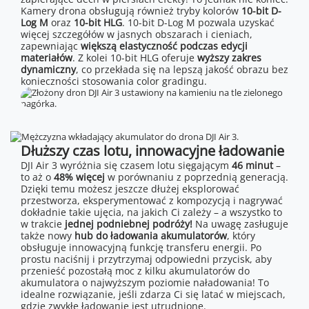
Kamery drona obsługują również tryby kolorów
10-bit D-
Log M
oraz
10-bit HLG
. 10-bit D-Log M pozwala uzyskać
więcej szczegółów w jasnych obszarach i cieniach,
zapewniając
większą elastyczność podczas edycji
materiałów
. Z kolei 10-bit HLG oferuje
wyższy zakres
dynamiczny
, co przekłada się na lepszą jakość obrazu bez
konieczności stosowania color gradingu.
Dłuższy czas lotu, innowacyjne ładowanie
DJI Air 3 wyróżnia się czasem lotu sięgającym
46 minut
–
to aż o
48% więcej
w porównaniu z poprzednią generacją.
Dzięki temu możesz jeszcze dłużej eksplorować
przestworza, eksperymentować z kompozycją i nagrywać
dokładnie takie ujęcia, na jakich Ci zależy – a wszystko to
w trakcie
jednej podniebnej podróży!
Na uwagę zasługuje
także nowy
hub do ładowania akumulatorów
, który
obsługuje innowacyjną funkcję transferu energii. Po
prostu naciśnij i przytrzymaj odpowiedni przycisk, aby
przenieść pozostałą moc z kilku akumulatorów do
akumulatora o najwyższym poziomie naładowania! To
idealne rozwiązanie, jeśli zdarza Ci się latać w miejscach,
gdzie zwykłe ładowanie jest utrudnione.