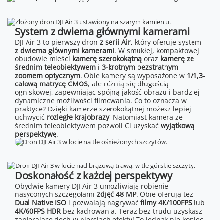
System z dwiema głównymi kamerami
DJI Air 3 to pierwszy dron
z serii Air
, który oferuje system
z dwiema głównymi kamerami
. W smukłej, kompaktowej
obudowie mieści
kamerę szerokokątną
oraz
kamerę ze
średnim teleobiektywem
i
3-krotnym bezstratnym
zoomem optycznym
. Obie kamery są wyposażone w
1/1,3-
calową matrycę CMOS
, ale różnią się długością
ogniskowej, zapewniając spójną jakość obrazu i bardziej
dynamiczne możliwości filmowania. Co to oznacza w
praktyce? Dzięki kamerze szerokokątnej możesz lepiej
uchwycić
rozległe krajobrazy
. Natomiast kamera ze
średnim teleobiektywem pozwoli Ci uzyskać
wyjątkową
perspektywę
.
Doskonałość z każdej perspektywy
Obydwie kamery DJI Air 3 umożliwiają robienie
nasyconych szczegółami
zdjęć 48 MP
. Obie oferują też
Dual Native ISO
i pozwalają nagrywać
filmy 4K/100FPS
lub
4K/60FPS HDR
bez kadrowania. Teraz bez trudu uzyskasz
zapierające dech w piersiach efekty! To jednak nie koniec.