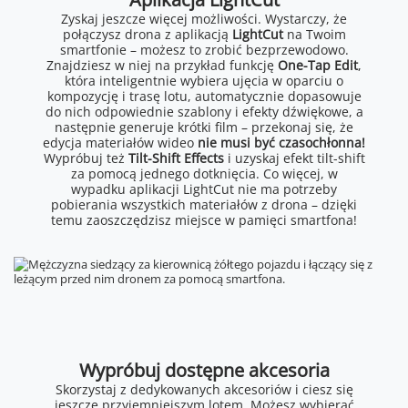
Zyskaj jeszcze więcej możliwości. Wystarczy, że
połączysz drona z aplikacją
LightCut
na Twoim
smartfonie – możesz to zrobić bezprzewodowo.
Znajdziesz w niej na przykład funkcję
One-Tap Edit
,
która inteligentnie wybiera ujęcia w oparciu o
kompozycję i trasę lotu, automatycznie dopasowuje
do nich odpowiednie szablony i efekty dźwiękowe, a
następnie generuje krótki film – przekonaj się, że
edycja materiałów wideo
nie musi być czasochłonna!
Wypróbuj też
Tilt-Shift Effects
i uzyskaj efekt tilt-shift
za pomocą jednego dotknięcia. Co więcej, w
wypadku aplikacji LightCut nie ma potrzeby
pobierania wszystkich materiałów z drona – dzięki
temu zaoszczędzisz miejsce w pamięci smartfona!
Wypróbuj dostępne akcesoria
Skorzystaj z dedykowanych akcesoriów i ciesz się
jeszcze przyjemniejszym lotem. Możesz wybierać