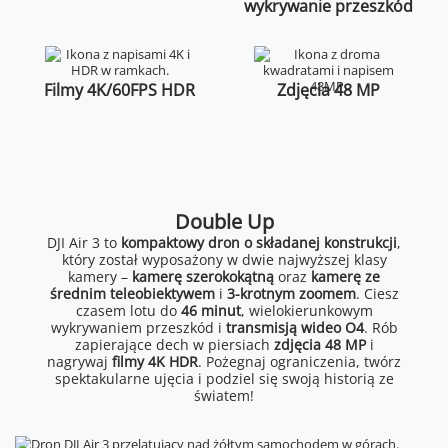
wykrywanie przeszkód
Filmy 4K/60FPS HDR
Zdjęcia 48 MP
Double Up
DJI Air 3 to
kompaktowy dron o składanej konstrukcji
,
który został wyposażony w dwie najwyższej klasy
kamery –
kamerę szerokokątną
oraz
kamerę ze
średnim teleobiektywem
i
3-krotnym zoomem
. Ciesz
czasem lotu do
46 minut
, wielokierunkowym
wykrywaniem przeszkód i
transmisją wideo O4
. Rób
zapierające dech w piersiach
zdjęcia 48 MP
i
nagrywaj
filmy 4K HDR
. Pożegnaj ograniczenia, twórz
spektakularne ujęcia i podziel się swoją historią ze
światem!