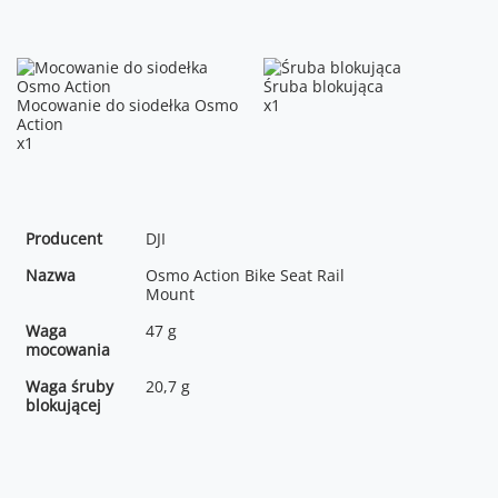
Śruba blokująca
Mocowanie do siodełka Osmo
x1
Action
x1
Producent
DJI
Nazwa
Osmo Action Bike Seat Rail
Mount
Waga
47 g
mocowania
Waga śruby
20,7 g
blokującej