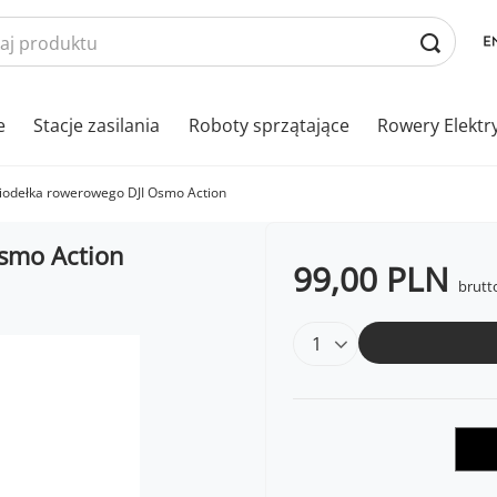
e
Stacje zasilania
Roboty sprzątające
Rowery Elektr
iodełka rowerowego DJI Osmo Action
smo Action
99,00 PLN
brutt