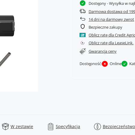
Dostępny
- Wysyłka w naj
Darmowa dostawa od 199
14
dni na darmowy zwrot
Bezpieczne zakupy
Oblicz ratę dla Credit Agri
Oblicz ratę dla LeaseLink.
Gwarancja ceny
Dostępność:
Online
Ka
W zestawie
Specyfikacja
Bezpieczeństwo