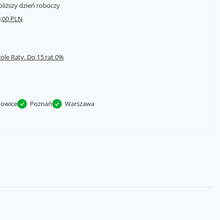
bliższy dzień roboczy
,00 PLN
cole Raty.
towice
Poznań
Warszawa