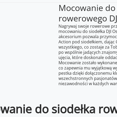
Mocowanie do 
rowerowego DJ
Nagrywaj swoje rowerowe przy
mocowaniu do siodełka DJI Os
akcesorium pozwala przymoc
Action pod siodełkiem, dając
wszystkiego, co zostaje za T
po wspólnie jadących znajom
ujęcia, które doskonale odd
Mocowanie zostało wykonane 
co zapewnia mu wyjątkową wy
pestka dzięki dołączonemu k
wszechstronnych pasjonatów 
niezawodności w każdych war
wanie do siodełka r