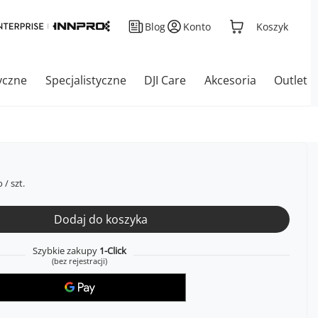
Blog
Konto
Koszyk
yczne
Specjalistyczne
DJI Care
Akcesoria
Outlet
o
/
szt.
Dodaj do koszyka
Szybkie zakupy
1-Click
(bez rejestracji)