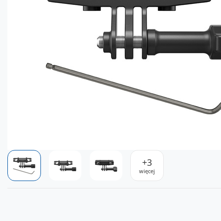
+
3
więcej