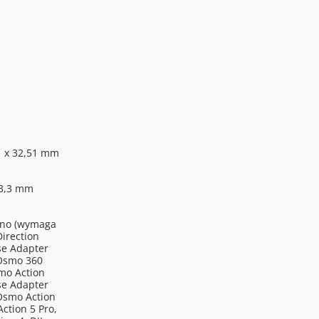
1 x 32,51 mm
13,3 mm
ano (wymaga
irection
se Adapter
 Osmo 360
mo Action
se Adapter
 Osmo Action
Action 5 Pro,