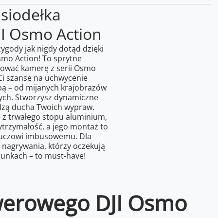
siodełka
I Osmo Action
gody jak nigdy dotąd dzięki
mo Action! To sprytne
ować kamerę z serii Osmo
 Ci szansę na uchwycenie
obą – od mijanych krajobrazów
ych. Stworzysz dynamiczne
adzą ducha Twoich wypraw.
z trwałego stopu aluminium,
trzymałość, a jego montaż to
luczowi imbusowemu. Dla
nagrywania, którzy oczekują
unkach – to must-have!
owerowego DJI Osmo