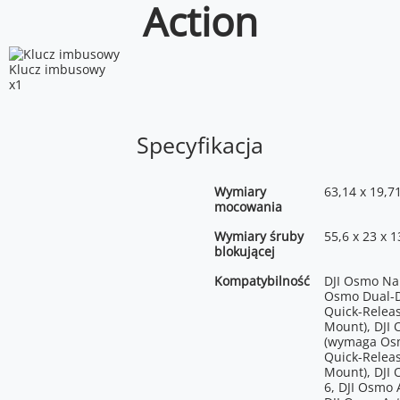
Action
Klucz imbusowy
x1
Specyfikacja
Wymiary
63,14 x 19,7
mocowania
Wymiary śruby
55,6 x 23 x 
blokującej
Kompatybilność
DJI Osmo N
Osmo Dual-D
Quick-Relea
Mount), DJI
(wymaga Os
Quick-Relea
Mount), DJI
6, DJI Osmo 