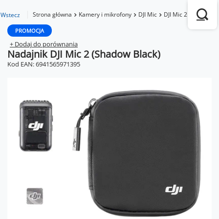
Strona główna
Kamery i mikrofony
DJI Mic
DJI Mic 2
Nadajnik
Wstecz
PROMOCJA
+ Dodaj do porównania
Nadajnik DJI Mic 2 (Shadow Black)
Kod EAN: 6941565971395