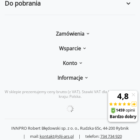
Do pobrania
Zamówienia
Wsparcie
Konto
Informacje
W sklepie prezentujemy ceny brutto (z VAT).
Stawki VAT dla konsumentów z
kraju:
Polska
.
INNPRO Robert Błędowski sp. z o. o.,
Rudzka 65c
,
44-200
Rybnik
|
mail:
kontakt@dji-ars.pl
|
telefon:
734 734 920