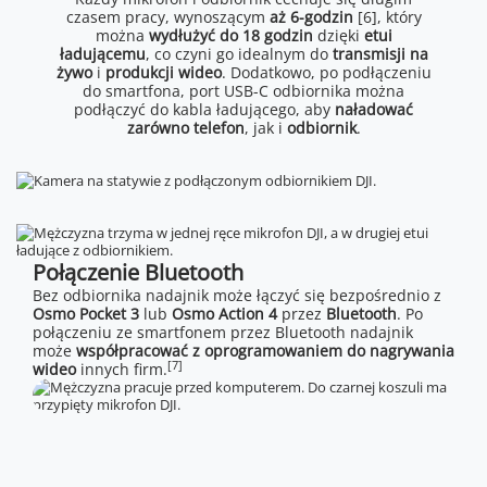
czasem pracy, wynoszącym
aż 6-godzin
[6], który
można
wydłużyć do 18 godzin
dzięki
etui
ładującemu
, co czyni go idealnym do
transmisji na
żywo
i
produkcji wideo
. Dodatkowo, po podłączeniu
do smartfona, port USB-C odbiornika można
podłączyć do kabla ładującego, aby
naładować
zarówno telefon
, jak i
odbiornik
.
Połączenie Bluetooth
Bez odbiornika nadajnik może łączyć się bezpośrednio z
Osmo Pocket 3
lub
Osmo Action 4
przez
Bluetooth
. Po
połączeniu ze smartfonem przez Bluetooth nadajnik
może
współpracować z oprogramowaniem do nagrywania
[7]
wideo
innych firm.