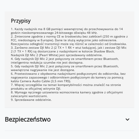
Przypisy
1. Każdy nadajnik ma 8 GB pamięci wewnętrznej do przechowywania do 14
godzin nieskompresowanego 24-bitowego dźwięku 48 kHz.
2. Zmierzone zgodnie z normą CE w środowisku bez zakłóceń (250 m zgodnie z
FCC, niedostępny w Europie). Dane te służą wyłącznie jako odniesienie.
Rzeczywista odległość transmisji może się różnić w zależności od środowiska.
3. Zarówno zestaw DJI Mic 2 (2 TX + 1 RX + etui ładujące), jak i zestaw DJI Mic
2 (1 TX + 1 RX) są dostarczane z nadajnikami w kolorze Shadow Black.
Nadajnik DJI Mic 2 (Pearl White) jest sprzedawany oddzielnie.
4. Gdy nadajnik DJI Mic 2 jest połączony ze smartfonem przez Bluetooth,
inteligentna redukcja szumów nie jest dostępna.
5. Gdy nadajnik DJI Mic 2 jest połączony ze smartfonem przez Bluetooth,
wewnętrzne nagrywanie nie jest dostępne.
6. Przetestowano z obydwoma nadajnikami podłączonymi do odbiornika, bez
nagrywania zapasowego i odbiornikiem podłączonym do kamery za pomocą
kabla Camera Audio Cable (3,5 mm TRS).
7. Więcej szczegółów na temat kompatybilności można znaleźć na stronie
produktu w oficjalnej witrynie DJI.
8. Wymaga ręcznego ustawienia wzmocnienia kamery zgodnie z oficjalnymi
zalecanymi wartościami.
9. Sprzedawane oddzielnie.
Bezpieczeństwo