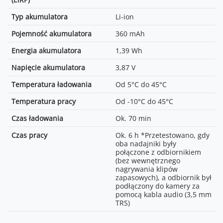
oba nadajniki były połączone
z odbiornikiem (bez
Typ akumulatora
Li-ion
wewnętrznego nagrywania
klipów zapasowych), a
Pojemność akumulatora
360 mAh
odbiornik był podłączony do
kamery za pomocą kabla
Energia akumulatora
1,39 Wh
audio (3,5 mm TRS)
Napięcie akumulatora
3,87 V
Temperatura ładowania
Od 5°C do 45°C
Temperatura pracy
Od -10°C do 45°C
Czas ładowania
Ok. 70 min
Czas pracy
Ok. 6 h *Przetestowano, gdy
oba nadajniki były
połączone z odbiornikiem
(bez wewnętrznego
nagrywania klipów
zapasowych), a odbiornik był
podłączony do kamery za
pomocą kabla audio (3,5 mm
TRS)