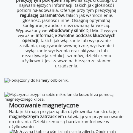
precyzyjnym pokrętłem
zapewnia szybki dostęp do
najważniejszych informacji, takich jak głośność i
poziom naładowania. Oferuje przy tym precyzyjną
regulację parametrów
, takich jak wzmocnienie,
głośność, jasność i inne. Osiągnij optymalną
konfigurację audio z niezrównaną łatwością.
Wyposażony we
wbudowany silnik
DJI Mic 2 wysyła
wyraźne
informacje zwrotne podczas kluczowych
operacji
, takich jak włączanie lub wyłączanie
zasilania, nagrywanie wewnętrzne, wyciszenie i
wyłączanie wyciszenia oraz aktywacja lub
dezaktywacja redukcji szumów, dzięki czemu
użytkownik jest zawsze na bieżąco ze stanem
urządzenia.
Mocowanie magnetyczne
Nadajniki mają przyjazną dla użytkownika konstrukcję z
magnetycznym zatrzaskiem
ułatwiającym przymocowanie
do ubrania. Dzięki czemu są bardzo komfortowe w
użytkowaniu.