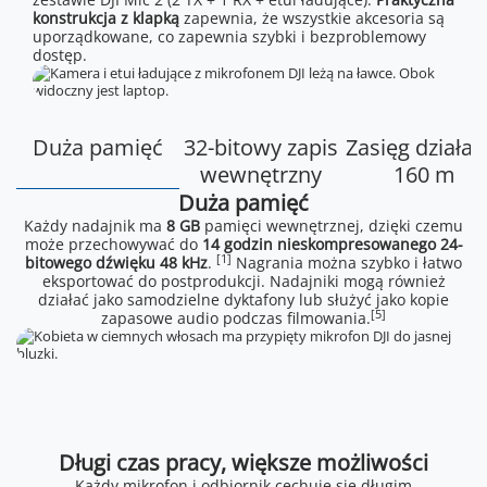
konstrukcja z klapką
zapewnia, że wszystkie akcesoria są
uporządkowane, co zapewnia szybki i bezproblemowy
dostęp.
Duża pamięć
32-bitowy zapis
Zasięg działan
wewnętrzny
160 m
Duża pamięć
Każdy nadajnik ma
8 GB
pamięci wewnętrznej, dzięki czemu
może przechowywać do
14 godzin nieskompresowanego 24-
[1]
bitowego dźwięku 48 kHz
.
Nagrania można szybko i łatwo
eksportować do postprodukcji. Nadajniki mogą również
działać jako samodzielne dyktafony lub służyć jako kopie
[5]
zapasowe audio podczas filmowania.
Długi czas pracy, większe możliwości
Każdy mikrofon i odbiornik cechuje się długim