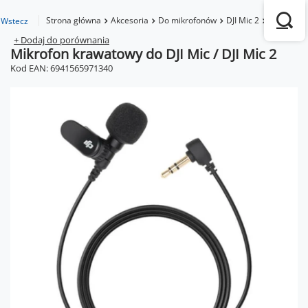
Strona główna
Akcesoria
Do mikrofonów
DJI Mic 2
Mikrofon k
Wstecz
+ Dodaj do porównania
Mikrofon krawatowy do DJI Mic / DJI Mic 2
Kod EAN: 6941565971340