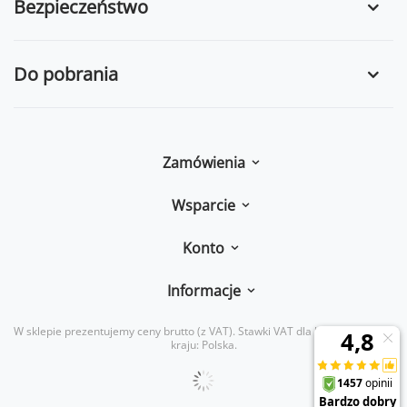
Bezpieczeństwo
Do pobrania
Zamówienia
Wsparcie
Konto
Informacje
W sklepie prezentujemy ceny brutto (z VAT).
Stawki VAT dla konsumentów z
kraju:
Polska
.