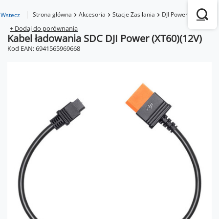
Strona główna
Akcesoria
Stacje Zasilania
DJI Power 2000
Kab
Wstecz
+ Dodaj do porównania
Kabel ładowania SDC DJI Power (XT60)(12V)
Kod EAN: 6941565969668