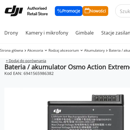
Promocje
Nowości
Drony
Kamery i mikrofony
Gimbale
Stacje zasila
Strona główna
Akcesoria
Rodzaj akcesorium
Akumulatory
Bateria / ak
+ Dodaj do porównania
Bateria / akumulator Osmo Action Extrem
Kod EAN: 6941565986382