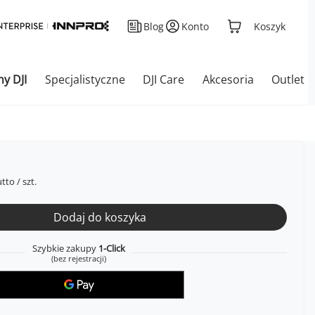
Blog
Konto
Koszyk
ny DJI
Specjalistyczne
DJI Care
Akcesoria
Outlet
tto
/
szt.
Dodaj do koszyka
Szybkie zakupy
1-Click
(bez rejestracji)