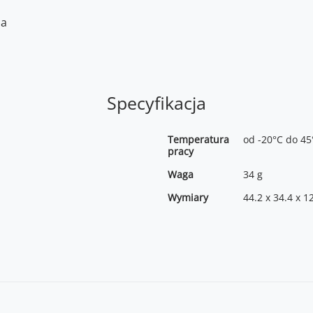
ia
Specyfikacja
Temperatura
od -20°C do 45
pracy
Waga
34 g
Wymiary
44.2 x 34.4 x 