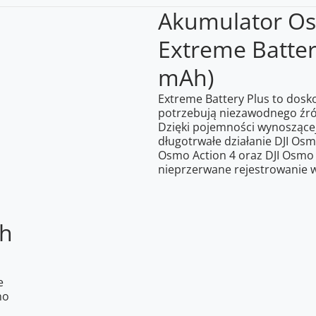
Akumulator Os
Extreme Batter
mAh)
Extreme Battery Plus to dosko
potrzebują niezawodnego źród
Dzięki pojemności wynoszące
długotrwałe działanie DJI Osm
Osmo Action 4 oraz DJI Osmo 
nieprzerwane rejestrowanie w
ch
e
no