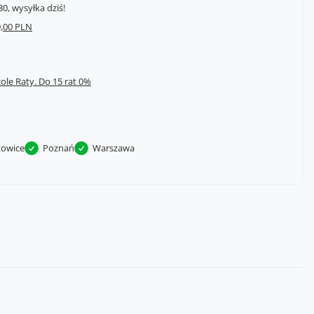
0, wysyłka dziś!
,00 PLN
cole Raty.
towice
Poznań
Warszawa