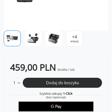
+
4
więcej
459,00 PLN
brutto
/
szt.
Dodaj do koszyka
Szybkie zakupy
1-Click
(bez rejestracji)