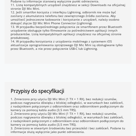
Podane tu informacje stanowią wyłącznie punkt odniesienia.
11. Listę kompatybilnych urządzeń znajdziesz w sekcji Downloads na oficjalnej
stronie DJI Mic Mini.
12. Jeśli smartfon korzysta z interfejsu Lightning, odbiornik nie może być
zasilany z akumulatora telefonu bez zewnętrznego źródła zasilania. Aby
umożliwić jednoczesne ładowanie i korzystanie z urządzeń, należy osobno
dokupić złącze DJI Mic Mini Phone Connector (Lightning).
13. W przypadku bezpośredniego połączenia ze smartfonem przez Bluetooth
urządzenie obsługuje tylko filmowanie za pośrednictwem aplikacji innych
producentów. Listę kompatybilnych aplikacji znajdziesz na oficjalnej stronie
produktowej.
14. W przypadku korzystania z urządzenia mobilnego z systemem iOS
aktualizacje oprogramowania sprzętowego DJI Mic Mini są obsługiwane tylko
przez Bluetooth, a nie przez połączenie USB-C lub Lightning.
Przypisy do specyfikacji
1. Zmierzono przy użyciu DJI Mic Mini (1 TX + 1 RX), bez redukcji szumów,
podczas nagrywania dźwięku z bliskiej odległości, w warunkach bez zakłóceń,
z nadajnikiem połączonym z odbiornikiem oraz odbiornikiem podłączonym do
kamery za pomocą kabla audio (3,5 mm TRS).
2. Zmierzono przy użyciu DJI Mic Mini (1 TX + 1 RX), bez redukcji szumów,
podczas nagrywania dźwięku z bliskiej odległości, w warunkach bez zakłóceń,
z nadajnikiem połączonym z odbiornikiem oraz odbiornikiem podłączonym do
kamery za pomocą kabla audio (3,5 mm TRS).
3. Zmierzono w otwartym środowisku bez przeszkód i bez zakłóceń. Podane tu
informacje służą wyłącznie jako punkt odniesienia.