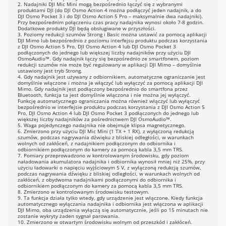
2. Nadajniki DJI Mic Mini mogą bezpośrednio łączyć się z wybranymi
produktami DJI (do DJI Osmo Action 4 można podłączyć jeden nadajnik, a do
DJI Osmo Pocket 3 i do DJI Osmo Action 5 Pro – maksymalnie dwa nadajniki).
Przy bezpośrednim połączeniu czas pracy nadajnika wynosi około 7-8 godzin.
Dodatkowe produkty DJI będą obsługiwane w przyszłości.
3. Poziomy redukcji szumów Strong i Basic można ustawić za pomocą aplikacji
DJI Mimo lub bezpośrednio z poziomu interfejsu produktu podczas korzystania
z DJI Osmo Action 5 Pro, DJI Osmo Action 4 lub DJI Osmo Pocket 3
podłączonych do jednego lub większej liczby nadajników przy użyciu DJI
OsmoAudio™. Gdy nadajnik łączy się bezpośrednio ze smartfonem, poziom
redukcji szumów nie może być regulowany w aplikacji DJI Mimo – domyślnie
ustawiony jest tryb Strong.
4. Gdy nadajnik jest używany z odbiornikiem, automatyczne ograniczanie jest
domyślnie włączone i można je włączyć lub wyłączyć za pomocą aplikacji DJI
Mimo. Gdy nadajnik jest podłączony bezpośrednio do smartfona przez
Bluetooth, funkcja ta jest domyślnie włączona i nie można jej wyłączyć.
Funkcję automatycznego ograniczania można również włączyć lub wyłączyć
bezpośrednio w interfejsie produktu podczas korzystania z DJI Osmo Action 5
Pro, DJI Osmo Action 4 lub DJI Osmo Pocket 3 podłączonych do jednego lub
większej liczby nadajników za pośrednictwem DJI OsmoAudio™.
5. Waga pojedynczego nadajnika nie obejmuje klipsa magnetycznego.
6. Zmierzono przy użyciu DJI Mic Mini (1 TX + 1 RX), z wyłączoną redukcją
szumów, podczas nagrywania dźwięku z bliskiej odległości, w warunkach
wolnych od zakłóceń, z nadajnikiem podłączonym do odbiornika i
odbiornikiem podłączonym do kamery za pomocą kabla 3,5 mm TRS.
7. Pomiary przeprowadzono w kontrolowanym środowisku, gdy poziom
naładowania akumulatora nadajnika i odbiornika wynosił mniej niż 25%, przy
użyciu ładowarki o napięciu wyjściowym 5 V, z wyłączoną redukcją szumów,
podczas nagrywania dźwięku z bliskiej odległości, w warunkach wolnych od
zakłóceń, z obydwoma nadajnikami podłączonymi do odbiornika i
odbiornikiem podłączonym do kamery za pomocą kabla 3,5 mm TRS.
8. Zmierzono w kontrolowanym środowisku testowym.
9. Ta funkcja działa tylko wtedy, gdy urządzenie jest włączone. Kiedy funkcja
automatycznego wyłączania nadajnika i odbiornika jest włączona w aplikacji
DJI Mimo, oba urządzenia wyłączą się automatycznie, jeśli po 15 minutach nie
zostanie wykryty żaden sygnał parowania.
10. Zmierzono w otwartym środowisku wolnym od przeszkód i zakłóceń.