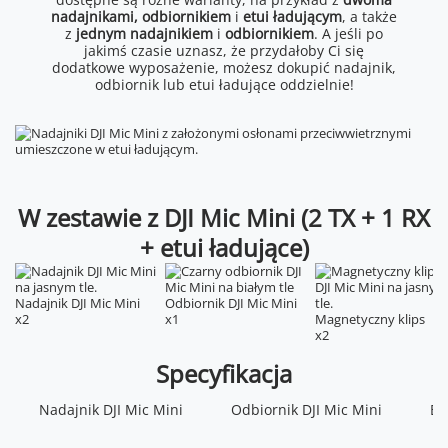
nadajnikami, odbiornikiem
i
etui ładującym
, a także
z
jednym nadajnikiem
i
odbiornikiem
. A jeśli po
jakimś czasie uznasz, że przydałoby Ci się
dodatkowe wyposażenie, możesz dokupić nadajnik,
odbiornik lub etui ładujące oddzielnie!
W zestawie z DJI Mic Mini (2 TX + 1 RX
+ etui ładujące)
Nadajnik DJI Mic Mini
Odbiornik DJI Mic Mini
x2
x1
Magnetyczny klips
x2
Specyfikacja
Model
Model
Kierunkowość
DMMR01
DMMC01
Dookólny
Wymiary
Wymiary
Pasmo przenoszenia
Nadajnik DJI Mic Mini
Odbiornik DJI Mic Mini
46,50×29,61×19,32 mm
96,10×41,00×59,35 mm
Bez Low Cut: 20 Hz - 20 kHz;
Et
(D×S×W)
(D×S×W)
Z Low Cut: 100 Hz - 20 kHz;