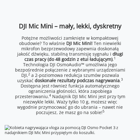
DJI Mic Mini – mały, lekki, dyskretny
Potężne możliwości zamknięte w kompaktowej
obudowie? To właśnie
DJI Mic Mini!
Ten niewielki
mikrofon bezprzewodowy zapewnia doskonałą
jakość dźwięku, stabilną transmisję sygnału i
długi
1
czas pracy (do 48 godzin z etui ładującym)
.
Technologia DJI OsmoAudio™ umożliwia jego
bezpośrednie połączenie z wybranymi urządzeniami
2
DJI,
a 2-poziomowa redukcja szumów pozwala
3
uzyskać
doskonałe rezultaty podczas nagrywania
.
Dostępna jest również funkcja automatycznego
ograniczenia głośności, która zapobiega
4
przesterowaniu.
Nadajnik DJI Mic Mini jest przy tym
niezwykle lekki. Waży tylko 10 g, możesz więc
wygodnie przymocować go do ubrania – nawet nie
5
poczujesz, że masz go na sobie!