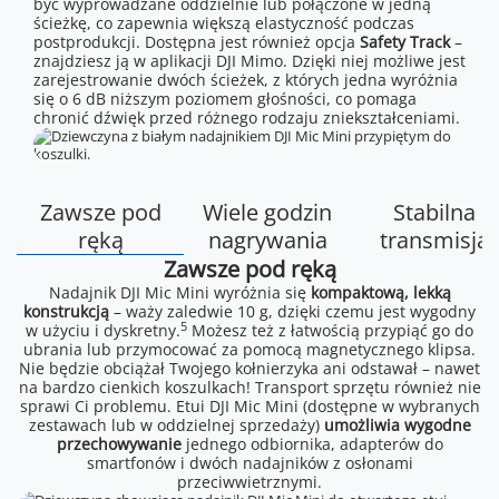
być wyprowadzane oddzielnie lub połączone w jedną
ścieżkę, co zapewnia większą elastyczność podczas
postprodukcji. Dostępna jest również opcja
Safety Track
–
znajdziesz ją w aplikacji DJI Mimo. Dzięki niej możliwe jest
zarejestrowanie dwóch ścieżek, z których jedna wyróżnia
się o 6 dB niższym poziomem głośności, co pomaga
chronić dźwięk przed różnego rodzaju zniekształceniami.
Zawsze pod
Wiele godzin
Stabilna
ręką
nagrywania
transmisja
Zawsze pod ręką
Nadajnik DJI Mic Mini wyróżnia się
kompaktową, lekką
konstrukcją
– waży zaledwie 10 g, dzięki czemu jest wygodny
5
w użyciu i dyskretny.
Możesz też z łatwością przypiąć go do
ubrania lub przymocować za pomocą magnetycznego klipsa.
Nie będzie obciążał Twojego kołnierzyka ani odstawał – nawet
na bardzo cienkich koszulkach! Transport sprzętu również nie
sprawi Ci problemu. Etui DJI Mic Mini (dostępne w wybranych
zestawach lub w oddzielnej sprzedaży)
umożliwia wygodne
przechowywanie
jednego odbiornika, adapterów do
smartfonów i dwóch nadajników z osłonami
przeciwwietrznymi.