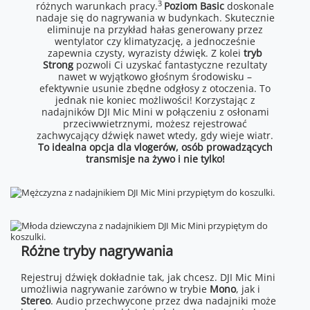
3
różnych warunkach pracy.
Poziom Basic
doskonale
nadaje się do nagrywania w budynkach. Skutecznie
eliminuje na przykład hałas generowany przez
wentylator czy klimatyzację, a jednocześnie
zapewnia czysty, wyrazisty dźwięk. Z kolei
tryb
Strong
pozwoli Ci uzyskać fantastyczne rezultaty
nawet w wyjątkowo głośnym środowisku –
efektywnie usunie zbędne odgłosy z otoczenia. To
jednak nie koniec możliwości! Korzystając z
nadajników DJI Mic Mini w połączeniu z osłonami
przeciwwietrznymi, możesz rejestrować
zachwycający dźwięk nawet wtedy, gdy wieje wiatr.
To idealna opcja dla vlogerów, osób prowadzących
transmisje na żywo i nie tylko!
Różne tryby nagrywania
Rejestruj dźwięk dokładnie tak, jak chcesz. DJI Mic Mini
umożliwia nagrywanie zarówno w trybie
Mono
, jak i
Stereo
. Audio przechwycone przez dwa nadajniki może