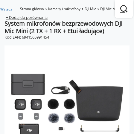
Strona główna
Kamery i mikrofony
DJI Mic
DJI Mic Mini
Syste
Wstecz
+ Dodaj do porównania
System mikrofonów bezprzewodowych DJI
Mic Mini (2 TX + 1 RX + Etui ładujące)
Kod EAN: 6941565991454