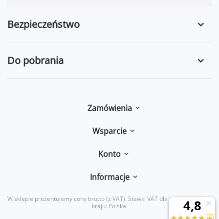
Bezpieczeństwo
Do pobrania
Zamówienia
Wsparcie
Konto
Informacje
W sklepie prezentujemy ceny brutto (z VAT).
Stawki VAT dla konsumentów z
kraju:
Polska
.