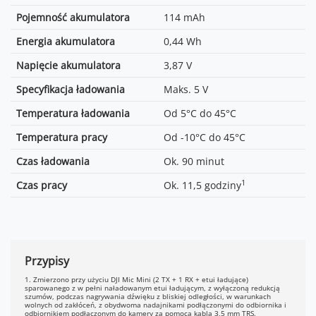
Od 5°C do 45°C
Pojemność akumulatora
114 mAh
Od -10°C do 45°C
Energia akumulatora
0,44 Wh
Ok. 100 minut
Napięcie akumulatora
3,87 V
2
Ok. 10,5 godziny
Specyfikacja ładowania
Maks. 5 V
Temperatura ładowania
Od 5°C do 45°C
Temperatura pracy
Od -10°C do 45°C
Czas ładowania
Ok. 90 minut
1
Czas pracy
Ok. 11,5 godziny
Przypisy
1. Zmierzono przy użyciu DJI Mic Mini (2 TX + 1 RX + etui ładujące)
sparowanego z w pełni naładowanym etui ładującym, z wyłączoną redukcją
szumów, podczas nagrywania dźwięku z bliskiej odległości, w warunkach
wolnych od zakłóceń, z obydwoma nadajnikami podłączonymi do odbiornika i
odbiornikiem podłączonym do kamery za pomocą kabla 3,5 mm TRS.