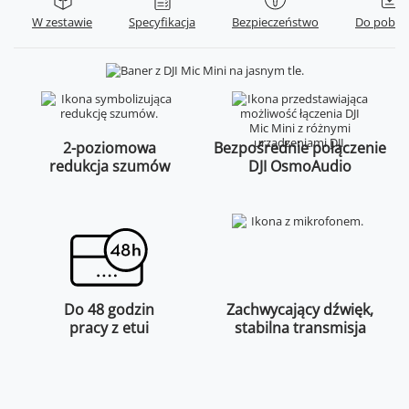
W zestawie
Specyfikacja
Bezpieczeństwo
Do pobra
2-poziomowa
Bezpośrednie połączenie
redukcja szumów
DJI OsmoAudio
Do 48 godzin
Zachwycający dźwięk,
pracy z etui
stabilna transmisja