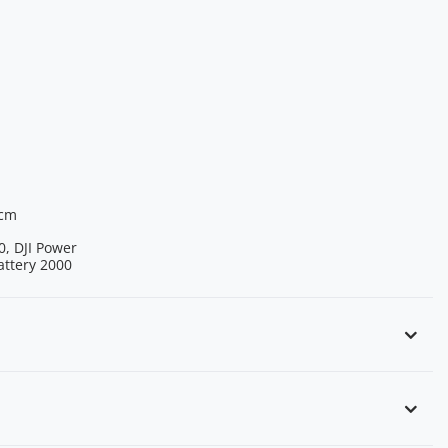
 cm
0, DJI Power
attery 2000