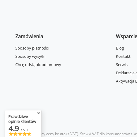
Zamówienia
Wsparci
Sposoby płatności
Blog
Sposoby wysyłki
Kontakt
Chcę odstąpić od umowy
Serwis
Deklaracja 
Aktywacja D
Prawdziwe
opinie klientów
4.9
/ 5.0
W sklepie prezentujemy ceny brutto (z VAT).
Stawki VAT dla konsumentów z kr