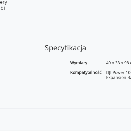
tery
ć i
Specyfikacja
Wymiary
49 x 33 x 98
Kompatybilność
DJI Power 10
Expansion B