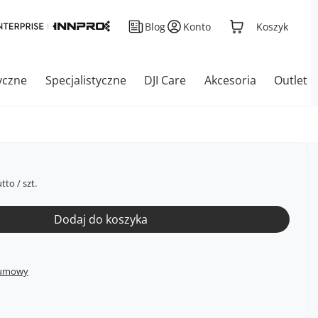
Blog
Konto
Koszyk
yczne
Specjalistyczne
DJI Care
Akcesoria
Outlet
tto
/
szt.
Dodaj do koszyka
 umowy