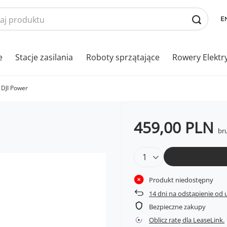
e
Stacje zasilania
Roboty sprzątające
Rowery Elektr
 DJI Power
459,00 PLN
bru
Produkt niedostępny
14
dni na odstąpienie od
Bezpieczne zakupy
Oblicz ratę dla LeaseLink.