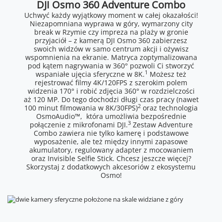
DJI Osmo 360 Adventure Combo
Uchwyć każdy wyjątkowy moment w całej okazałości!
Niezapomniana wyprawa w góry, wymarzony city
break w Rzymie czy impreza na plaży w gronie
przyjaciół – z kamerą DJI Osmo 360 zabierzesz
swoich widzów w samo centrum akcji i ożywisz
wspomnienia na ekranie. Matryca zoptymalizowana
pod kątem nagrywania w 360° pozwoli Ci stworzyć
1
wspaniałe ujęcia sferyczne w 8K.
Możesz też
rejestrować filmy 4K/120FPS z szerokim polem
widzenia 170° i robić zdjęcia 360° w rozdzielczości
aż 120 MP. Do tego dochodzi długi czas pracy (nawet
2
100 minut filmowania w 8K/30FPS)
oraz technologia
OsmoAudio™, która umożliwia bezpośrednie
3
połączenie z mikrofonami DJI.
Zestaw Adventure
Combo zawiera nie tylko kamerę i podstawowe
wyposażenie, ale też między innymi zapasowe
akumulatory, regulowany adapter z mocowaniem
oraz Invisible Selfie Stick. Chcesz jeszcze więcej?
Skorzystaj z dodatkowych akcesoriów z ekosystemu
Osmo!