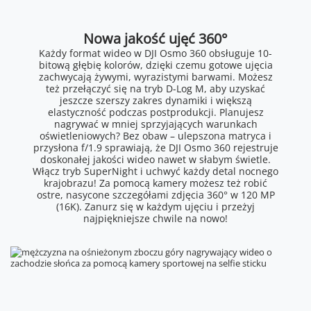
Nowa jakość ujęć 360°
Każdy format wideo w DJI Osmo 360 obsługuje 10-
bitową głębię kolorów, dzięki czemu gotowe ujęcia
zachwycają żywymi, wyrazistymi barwami. Możesz
też przełączyć się na tryb D-Log M, aby uzyskać
jeszcze szerszy zakres dynamiki i większą
elastyczność podczas postprodukcji. Planujesz
nagrywać w mniej sprzyjających warunkach
oświetleniowych? Bez obaw – ulepszona matryca i
przysłona f/1.9 sprawiają, że DJI Osmo 360 rejestruje
doskonałej jakości wideo nawet w słabym świetle.
Włącz tryb SuperNight i uchwyć każdy detal nocnego
krajobrazu! Za pomocą kamery możesz też robić
ostre, nasycone szczegółami zdjęcia 360° w 120 MP
(16K). Zanurz się w każdym ujęciu i przeżyj
najpiękniejsze chwile na nowo!