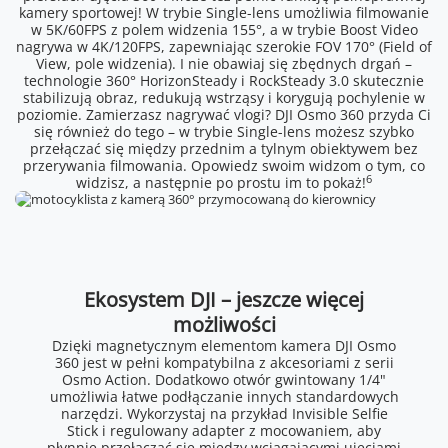
kamery sportowej! W trybie Single-lens umożliwia filmowanie
w 5K/60FPS z polem widzenia 155°, a w trybie Boost Video
nagrywa w 4K/120FPS, zapewniając szerokie FOV 170° (Field of
View, pole widzenia). I nie obawiaj się zbędnych drgań –
technologie 360° HorizonSteady i RockSteady 3.0 skutecznie
stabilizują obraz, redukują wstrząsy i korygują pochylenie w
poziomie. Zamierzasz nagrywać vlogi? DJI Osmo 360 przyda Ci
się również do tego – w trybie Single-lens możesz szybko
przełączać się między przednim a tylnym obiektywem bez
przerywania filmowania. Opowiedz swoim widzom o tym, co
6
widzisz, a następnie po prostu im to pokaż!
Ekosystem DJI – jeszcze więcej
możliwości
Dzięki magnetycznym elementom kamera DJI Osmo
360 jest w pełni kompatybilna z akcesoriami z serii
Osmo Action. Dodatkowo otwór gwintowany 1/4"
umożliwia łatwe podłączanie innych standardowych
narzędzi. Wykorzystaj na przykład Invisible Selfie
Stick i regulowany adapter z mocowaniem, aby
płynnie przełączać się między wciągającymi ujęciami