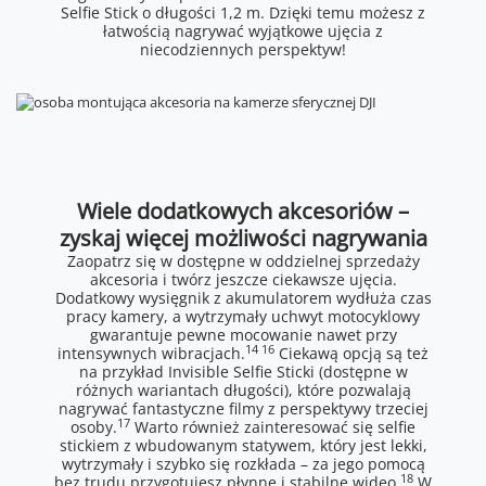
Selfie Stick o długości 1,2 m. Dzięki temu możesz z
łatwością nagrywać wyjątkowe ujęcia z
niecodziennych perspektyw!
Wiele dodatkowych akcesoriów –
zyskaj więcej możliwości nagrywania
Zaopatrz się w dostępne w oddzielnej sprzedaży
akcesoria i twórz jeszcze ciekawsze ujęcia.
Dodatkowy wysięgnik z akumulatorem wydłuża czas
pracy kamery, a wytrzymały uchwyt motocyklowy
gwarantuje pewne mocowanie nawet przy
14 16
intensywnych wibracjach.
Ciekawą opcją są też
na przykład Invisible Selfie Sticki (dostępne w
różnych wariantach długości), które pozwalają
nagrywać fantastyczne filmy z perspektywy trzeciej
17
osoby.
Warto również zainteresować się selfie
stickiem z wbudowanym statywem, który jest lekki,
wytrzymały i szybko się rozkłada – za jego pomocą
18
bez trudu przygotujesz płynne i stabilne wideo.
W