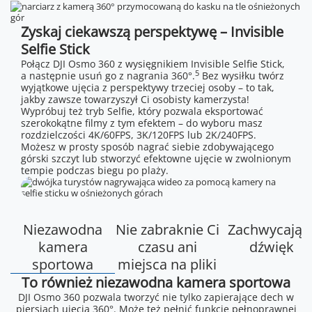
Zyskaj ciekawszą perspektywę – Invisible
Selfie Stick
Połącz DJI Osmo 360 z wysięgnikiem Invisible Selfie Stick,
5
a następnie usuń go z nagrania 360°.
Bez wysiłku twórz
wyjątkowe ujęcia z perspektywy trzeciej osoby – to tak,
jakby zawsze towarzyszył Ci osobisty kamerzysta!
Wypróbuj też tryb Selfie, który pozwala eksportować
szerokokątne filmy z tym efektem – do wyboru masz
rozdzielczości 4K/60FPS, 3K/120FPS lub 2K/240FPS.
Możesz w prosty sposób nagrać siebie zdobywającego
górski szczyt lub stworzyć efektowne ujęcie w zwolnionym
tempie podczas biegu po plaży.
Niezawodna
Nie zabraknie Ci
Zachwycając
kamera
czasu ani
dźwięk
sportowa
miejsca na pliki
To również niezawodna kamera sportowa
DJI Osmo 360 pozwala tworzyć nie tylko zapierające dech w
piersiach ujęcia 360°. Może też pełnić funkcję pełnoprawnej