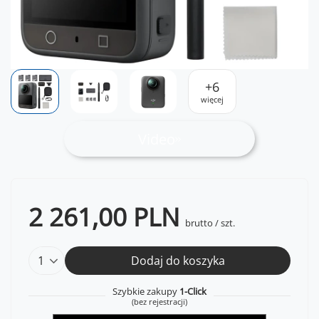
+
6
więcej
Video
2 261,00 PLN
brutto
/
szt.
Dodaj do koszyka
Szybkie zakupy
1-Click
(bez rejestracji)