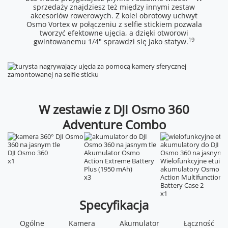
sprzedaży znajdziesz też między innymi zestaw
akcesoriów rowerowych. Z kolei obrotowy uchwyt
Osmo Vortex w połączeniu z selfie stickiem pozwala
tworzyć efektowne ujęcia, a dzięki otworowi
19
gwintowanemu 1/4" sprawdzi się jako statyw.
W zestawie z DJI Osmo 360
Adventure Combo
DJI Osmo 360
Akumulator Osmo
x1
Action Extreme Battery
Wielofunkcyjne etui n
Plus (1950 mAh)
akumulatory Osmo
x3
Action Multifunctional
Battery Case 2
x1
Specyfikacja
Matryca
Typ
Częstotliwość robocza Wi-Fi
1/1,1-calowa matryca CMOS
Li-ion 1S
2,400-2,4835 GHz
5,150-5,250 GHz
Przysłona
Pojemność
Ogólne
Kamera
f/1.9
Akumulator
1950 mAh
5,725-5,850 GHz
Łączność