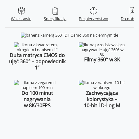
W zestawie
Specyfikacja
Bezpieczeństwo
Do pobra
Duża matryca CMOS do
Filmy 360° w 8K
ujęć 360° – odpowiednik
1”
Do 100 minut
Zachwycająca
nagrywania
kolorystyka –
w 8K/30FPS
10-bit i D-Log M