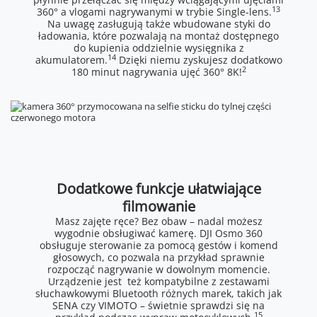
13
360° a vlogami nagrywanymi w trybie Single-lens.
Na uwagę zasługują także wbudowane styki do
ładowania, które pozwalają na montaż dostępnego
do kupienia oddzielnie wysięgnika z
14
akumulatorem.
Dzięki niemu zyskujesz dodatkowo
2
180 minut nagrywania ujęć 360° 8K!
Dodatkowe funkcje ułatwiające
filmowanie
Masz zajęte ręce? Bez obaw – nadal możesz
wygodnie obsługiwać kamerę. DJI Osmo 360
obsługuje sterowanie za pomocą gestów i komend
głosowych, co pozwala na przykład sprawnie
rozpocząć nagrywanie w dowolnym momencie.
Urządzenie jest też kompatybilne z zestawami
słuchawkowymi Bluetooth różnych marek, takich jak
SENA czy VIMOTO – świetnie sprawdzi się na
15