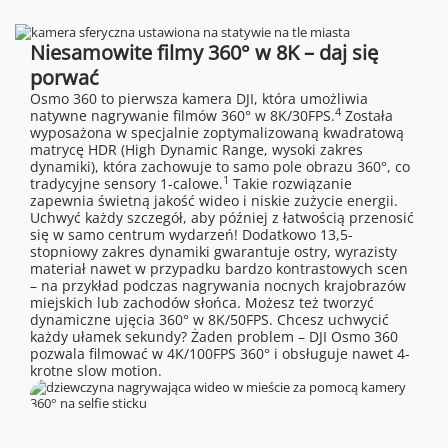
Niesamowite filmy 360° w 8K – daj się
porwać
Osmo 360 to pierwsza kamera DJI, która umożliwia
4
natywne nagrywanie filmów 360° w 8K/30FPS.
Została
wyposażona w specjalnie zoptymalizowaną kwadratową
matrycę HDR (High Dynamic Range, wysoki zakres
dynamiki), która zachowuje to samo pole obrazu 360°, co
1
tradycyjne sensory 1-calowe.
Takie rozwiązanie
zapewnia świetną jakość wideo i niskie zużycie energii.
Uchwyć każdy szczegół, aby później z łatwością przenosić
się w samo centrum wydarzeń! Dodatkowo 13,5-
stopniowy zakres dynamiki gwarantuje ostry, wyrazisty
materiał nawet w przypadku bardzo kontrastowych scen
– na przykład podczas nagrywania nocnych krajobrazów
miejskich lub zachodów słońca. Możesz też tworzyć
dynamiczne ujęcia 360° w 8K/50FPS. Chcesz uchwycić
każdy ułamek sekundy? Żaden problem – DJI Osmo 360
pozwala filmować w 4K/100FPS 360° i obsługuje nawet 4-
krotne slow motion.