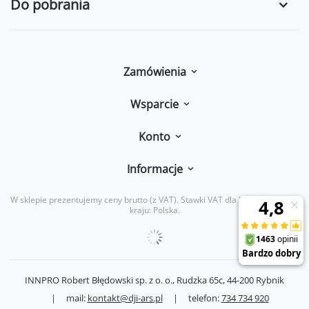
Do pobrania
Zamówienia
Wsparcie
Konto
Informacje
W sklepie prezentujemy ceny brutto (z VAT).
Stawki VAT dla konsumentów z
kraju:
Polska
.
INNPRO Robert Błędowski sp. z o. o.,
Rudzka 65c
,
44-200
Rybnik
|
mail:
kontakt@dji-ars.pl
|
telefon:
734 734 920