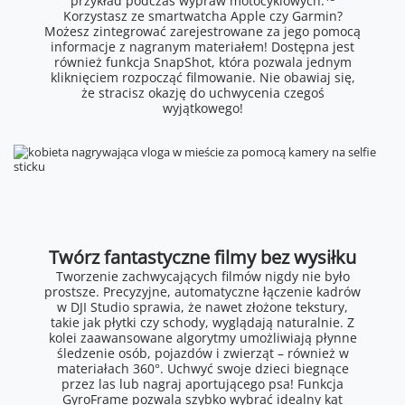
przykład podczas wypraw motocyklowych.
Korzystasz ze smartwatcha Apple czy Garmin?
Możesz zintegrować zarejestrowane za jego pomocą
informacje z nagranym materiałem! Dostępna jest
również funkcja SnapShot, która pozwala jednym
kliknięciem rozpocząć filmowanie. Nie obawiaj się,
że stracisz okazję do uchwycenia czegoś
wyjątkowego!
Twórz fantastyczne filmy bez wysiłku
Tworzenie zachwycających filmów nigdy nie było
prostsze. Precyzyjne, automatyczne łączenie kadrów
w DJI Studio sprawia, że nawet złożone tekstury,
takie jak płytki czy schody, wyglądają naturalnie. Z
kolei zaawansowane algorytmy umożliwiają płynne
śledzenie osób, pojazdów i zwierząt – również w
materiałach 360°. Uchwyć swoje dzieci biegnące
przez las lub nagraj aportującego psa! Funkcja
GyroFrame pozwala szybko wybrać idealny kąt