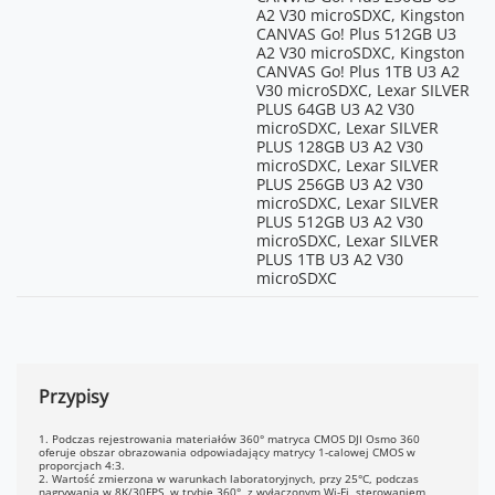
2880@25/30/50/60/100/120fps
traktować je jako wartości
A2 V30 microSDXC, Kingston
4K (16:9): 3840 ×
orientacyjne.
CANVAS Go! Plus 512GB U3
2160@25/30/50/60/100/120fps
A2 V30 microSDXC, Kingston
2.7K (4:3): 2688 ×
CANVAS Go! Plus 1TB U3 A2
2016@25/30/50/60/100/120fps
V30 microSDXC, Lexar SILVER
2.7K (16:9): 2688 ×
PLUS 64GB U3 A2 V30
1512@25/30/50/60/100/120fps
microSDXC, Lexar SILVER
PLUS 128GB U3 A2 V30
EIS:
microSDXC, Lexar SILVER
RockSteady 3.0
PLUS 256GB U3 A2 V30
HorizonSteady
microSDXC, Lexar SILVER
*W trybie wideo
PLUS 512GB U3 A2 V30
panoramicznego możesz
microSDXC, Lexar SILVER
wybrać tryb stabilizacji
PLUS 1TB U3 A2 V30
podczas eksportu w aplikacji
microSDXC
DJI Mimo. W trybie Single-lens
technologia HorizonSteady
jest obsługiwana tylko dla
standardowych filmów z
klasycznym polem widzenia
(16:9, z korekcją
Przypisy
zniekształceń) przy liczbie
klatek na sekundę do 60FPS.
1. Podczas rejestrowania materiałów 360° matryca CMOS DJI Osmo 360
oferuje obszar obrazowania odpowiadający matrycy 1-calowej CMOS w
Czas nagrywania Pre-
proporcjach 4:3.
2. Wartość zmierzona w warunkach laboratoryjnych, przy 25°C, podczas
Recording: 5/10/15/30 s, 1/2/5
nagrywania w 8K/30FPS, w trybie 360°, z wyłączonym Wi-Fi, sterowaniem