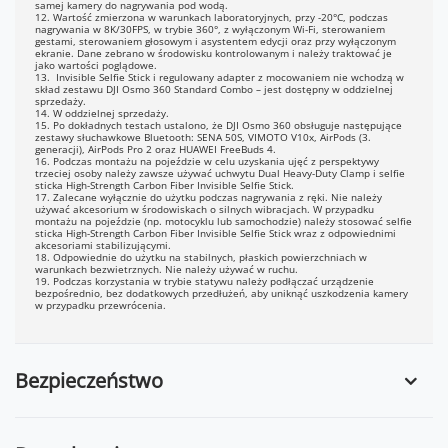
samej kamery do nagrywania pod wodą.
12. Wartość zmierzona w warunkach laboratoryjnych, przy -20°C, podczas
nagrywania w 8K/30FPS, w trybie 360°, z wyłączonym Wi-Fi, sterowaniem
gestami, sterowaniem głosowym i asystentem edycji oraz przy wyłączonym
ekranie. Dane zebrano w środowisku kontrolowanym i należy traktować je
jako wartości poglądowe.
13. Invisible Selfie Stick i regulowany adapter z mocowaniem nie wchodzą w
skład zestawu DJI Osmo 360 Standard Combo – jest dostępny w oddzielnej
sprzedaży.
14. W oddzielnej sprzedaży.
15. Po dokładnych testach ustalono, że DJI Osmo 360 obsługuje następujące
zestawy słuchawkowe Bluetooth: SENA 50S, VIMOTO V10x, AirPods (3.
generacji), AirPods Pro 2 oraz HUAWEI FreeBuds 4.
16. Podczas montażu na pojeździe w celu uzyskania ujęć z perspektywy
trzeciej osoby należy zawsze używać uchwytu Dual Heavy-Duty Clamp i selfie
sticka High-Strength Carbon Fiber Invisible Selfie Stick.
17. Zalecane wyłącznie do użytku podczas nagrywania z ręki. Nie należy
używać akcesorium w środowiskach o silnych wibracjach. W przypadku
montażu na pojeździe (np. motocyklu lub samochodzie) należy stosować selfie
sticka High-Strength Carbon Fiber Invisible Selfie Stick wraz z odpowiednimi
akcesoriami stabilizującymi.
18. Odpowiednie do użytku na stabilnych, płaskich powierzchniach w
warunkach bezwietrznych. Nie należy używać w ruchu.
19. Podczas korzystania w trybie statywu należy podłączać urządzenie
bezpośrednio, bez dodatkowych przedłużeń, aby uniknąć uszkodzenia kamery
w przypadku przewrócenia.
Bezpieczeństwo