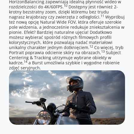
HorizonBalancing zapewniają idealną płynność wideo w
10
rozdzielczości do 4K/60FPS.
Dostępny jest również 2-
krotny bezstratny zoom, dzięki któremu bez trudu
11
nagrasz krajobrazy czy zwierzęta z odległości.
Wypróbuj
też nową opcję Natural Wide FOV, która oferuje szerokie
pole widzenia, a jednocześnie redukuje zniekształcenia w
pionie. Efekt? Bardziej naturalne ujęcia! Dodatkowo
możesz wybierać spośród różnych filmowych profili
kolorystycznych, które pozwalają nadać materiałowi
12
unikalny charakter jednym dotknięciem.
Co więcej, tryb
13
Portrait poprawia odcienie skóry na obrazach,
Subject
Centering & Tracking utrzymuje wybrane obiekty w
14
kadrze,
a Burst umożliwia szybkie i wygodne robienie
zdjęć seryjnych.