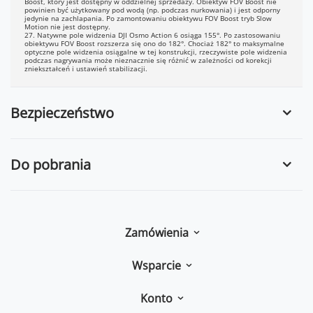
Boost, który jest dostępny w oddzielnej sprzedaży. Obiektyw FOV Boost nie
powinien być użytkowany pod wodą (np. podczas nurkowania) i jest odporny
jedynie na zachlapania. Po zamontowaniu obiektywu FOV Boost tryb Slow
Motion nie jest dostępny.
27. Natywne pole widzenia DJI Osmo Action 6 osiąga 155°. Po zastosowaniu
obiektywu FOV Boost rozszerza się ono do 182°. Chociaż 182° to maksymalne
optyczne pole widzenia osiągalne w tej konstrukcji, rzeczywiste pole widzenia
podczas nagrywania może nieznacznie się różnić w zależności od korekcji
zniekształceń i ustawień stabilizacji.
Bezpieczeństwo
Do pobrania
Zamówienia
Wsparcie
Konto