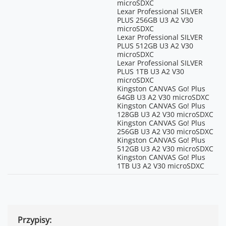
1080p (16:9):
microSDXC
1920×1080@100/120/200/240FPS
Lexar Professional SILVER
1080p (16:9):
PLUS 256GB U3 A2 V30
1920×1080@24/25/30/48/50/60FPS
microSDXC
1080p (9:16):
Lexar Professional SILVER
1080×1920@100/120/200/240FPS
PLUS 512GB U3 A2 V30
1080p (9:16):
microSDXC
1080×1920@24/25/30/48/50/60FPS
Lexar Professional SILVER
PLUS 1TB U3 A2 V30
*Nagrywanie w rozdzielczości 8K
microSDXC
jest ograniczone do proporcji
Kingston CANVAS Go! Plus
obrazu 16:9. Funkcja EIS jest
64GB U3 A2 V30 microSDXC
ograniczona do
Kingston CANVAS Go! Plus
RockSteady/RockSteady+, a opcje
128GB U3 A2 V30 microSDXC
FOV do Standard, Natural Wide i
Kingston CANVAS Go! Plus
Wide. Funkcje Film Tone i Quality
256GB U3 A2 V30 microSDXC
Priority są niedostępne.
Kingston CANVAS Go! Plus
Maksymalna czułość ISO: 12800
512GB U3 A2 V30 microSDXC
(tryb kolorów Normal) lub 6400
Kingston CANVAS Go! Plus
(D-Log M). Pobieranie i edycja
1TB U3 A2 V30 microSDXC
materiałów 8K w aplikacji DJI
Mimo jest obecnie obsługiwana
tylko na urządzeniach z serii
iPhone 15 Pro i nowszych, a
obsługa innych urządzeń będzie
możliwa po przyszłych
Przypisy:
aktualizacjach aplikacji.