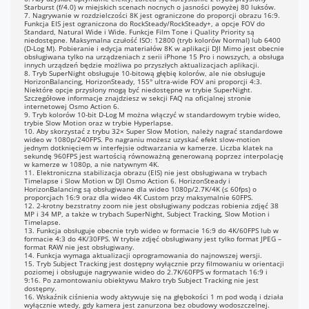
,5/1/2/3/4/5/6/8/10/15/20/25/30/40
Starburst (f/4.0) w miejskich scenach nocnych o jasności powyżej 80 luksów.
7. Nagrywanie w rozdzielczości 8K jest ograniczone do proporcji obrazu 16:9.
 1/2/5/30/60 min
Funkcja EIS jest ograniczona do RockSteady/RockSteady+, a opcje FOV do
zas trwania: 5/10/20/30 min,
Standard, Natural Wide i Wide. Funkcje Film Tone i Quality Priority są
2/3/5 godz., ∞
niedostępne. Maksymalna czułość ISO: 12800 (tryb kolorów Normal) lub 6400
(D-Log M). Pobieranie i edycja materiałów 8K w aplikacji DJI Mimo jest obecnie
obsługiwana tylko na urządzeniach z serii iPhone 15 Pro i nowszych, a obsługa
S:
innych urządzeń będzie możliwa po przyszłych aktualizacjach aplikacji.
8. Tryb SuperNight obsługuje 10-bitową głębię kolorów, ale nie obsługuje
ockSteady 3.0
HorizonBalancing, HorizonSteady, 155° ultra-wide FOV ani proporcji 4:3.
ockSteady 3.0+
Niektóre opcje przysłony mogą być niedostępne w trybie SuperNight.
Szczegółowe informacje znajdziesz w sekcji FAQ na oficjalnej stronie
orizonBalancing
internetowej Osmo Action 6.
orizonSteady
9. Tryb kolorów 10-bit D-Log M można włączyć w standardowym trybie wideo,
trybie Slow Motion oraz w trybie Hyperlapse.
10. Aby skorzystać z trybu 32× Super Slow Motion, należy nagrać standardowe
lektroniczna stabilizacja obrazu
wideo w 1080p/240FPS. Po nagraniu możesz uzyskać efekt slow-motion
IS) nie jest obsługiwana w
jednym dotknięciem w interfejsie odtwarzania w kamerze. Liczba klatek na
sekundę 960FPS jest wartością równoważną generowaną poprzez interpolację
rybach Slow Motion i Timelapse.
w kamerze w 1080p, a nie natywnym 4K.
orizonSteady i HorizonBalancing
11. Elektroniczna stabilizacja obrazu (EIS) nie jest obsługiwana w trybach
ą obsługiwane dla wideo 1080p
Timelapse i Slow Motion w DJI Osmo Action 6. HorizonSteady i
HorizonBalancing są obsługiwane dla wideo 1080p/2.7K/4K (≤ 60fps) o
6:9), 2.7K (16:9), 4K (16:9) i 4K
proporcjach 16:9 oraz dla wideo 4K Custom przy maksymalnie 60FPS.
ustom z liczbą klatek na sekundę
12. 2-krotny bezstratny zoom nie jest obsługiwany podczas robienia zdjęć 38
MP i 34 MP, a także w trybach SuperNight, Subject Tracking, Slow Motion i
0FPS lub niższą.
Timelapse.
13. Funkcja obsługuje obecnie tryb wideo w formacie 16:9 do 4K/60FPS lub w
formacie 4:3 do 4K/30FPS. W trybie zdjęć obsługiwany jest tylko format JPEG –
zas trwania nagrania wstępnego:
format RAW nie jest obsługiwany.
10/15/30 s, 1/2/5 min
14. Funkcja wymaga aktualizacji oprogramowania do najnowszej wersji.
15. Tryb Subject Tracking jest dostępny wyłącznie przy filmowaniu w orientacji
poziomej i obsługuje nagrywanie wideo do 2.7K/60FPS w formatach 16:9 i
20 Mbps
9:16. Po zamontowaniu obiektywu Makro tryb Subject Tracking nie jest
dostępny.
16. Wskaźnik ciśnienia wody aktywuje się na głębokości 1 m pod wodą i działa
xFAT
wyłącznie wtedy, gdy kamera jest zanurzona bez obudowy wodoszczelnej.