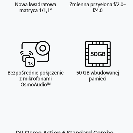
Nowa kwadratowa
Zmienna przysłona f/2.0–
matryca 1/1,1″
f/4.0
Bezpośrednie połączenie
50 GB wbudowanej
z mikrofonami
pamięci
OsmoAudio™
DJI Osmo Action 6 Standard Combo –