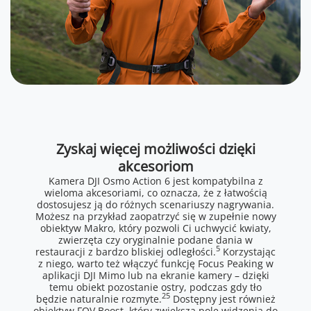
Zyskaj więcej możliwości dzięki
akcesoriom
Kamera DJI Osmo Action 6 jest kompatybilna z
wieloma akcesoriami, co oznacza, że z łatwością
dostosujesz ją do różnych scenariuszy nagrywania.
Możesz na przykład zaopatrzyć się w zupełnie nowy
obiektyw Makro, który pozwoli Ci uchwycić kwiaty,
zwierzęta czy oryginalnie podane dania w
5
restauracji z bardzo bliskiej odległości.
Korzystając
z niego, warto też włączyć funkcję Focus Peaking w
aplikacji DJI Mimo lub na ekranie kamery – dzięki
temu obiekt pozostanie ostry, podczas gdy tło
25
będzie naturalnie rozmyte.
Dostępny jest również
obiektyw FOV Boost, który zwiększa pole widzenia do