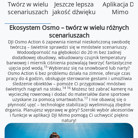
Twórz w wielu
Jeszcze lepsza
Aplikacja DJI
scenariuszach
jakość dźwięku
Mimo
Ekosystem Osmo – twórz w wielu różnych
scenariuszach
DJI Osmo Action 6 zapewnia niemal nieskończoną swobodę
twórczą – świetnie sprawdzi się w mnóstwie scenariuszy.
Wodoodporność na głębokości do 20 m bez żadnej
dodatkowej obudowy, wbudowany czujnik temperatury
barwowej i miernik ciśnienia pozwalają tworzyć fantastyczne
15
ujęcia pod wodą.
Wybierasz się na snowboard lub narty?
Osmo Action 6 bez problemu działa na zimnie, oferuje czas
pracy do 4 godzin, obsługuje sterowanie gestami i umożliwia
śledzenie obiektów – pomoże Ci przygotować mnóstwo
14 16
świetnych nagrań na stoku.
Możesz też zabrać kamerę na
wycieczkę rowerową i dodać do materiałów dane sportowe
17
uzyskane za pomocą smartwatcha.
I nie obawiaj się o
płynność ujęć – technologie stabilizacji wyeliminują zbędne
drgania. Planujesz wyprawę w góry? Szeroki wybór akcesoriów
i funkcje w aplikacji DJI Mimo pomogą Ci uchwycić piękno
natury!