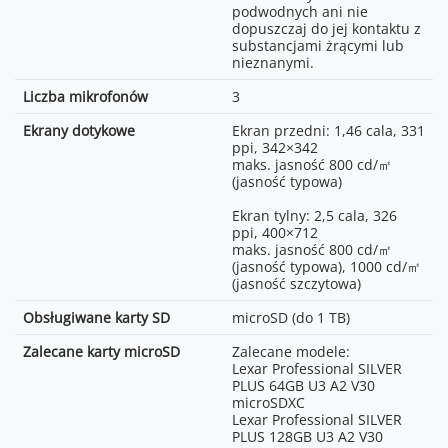
podwodnych ani nie
Wideo
8K (16:9):
dopuszczaj do jej kontaktu z
7680×4320@24/25/30FPS*
substancjami żrącymi lub
4K Custom:
nieznanymi.
3840×3840@24/25/30/48/50/60FPS
4K (4:3): 3840×2880@100/120FPS
Liczba mikrofonów
3
4K (4:3):
3840×2880@24/25/30/48/50/60FPS
Ekrany dotykowe
Ekran przedni: 1,46 cala, 331
4K (16:9): 3840×2160@100/120FPS
ppi, 342×342
4K (16:9):
maks. jasność 800 cd/㎡
3840×2160@24/25/30/48/50/60FPS
(jasność typowa)
4K (9:16): 2160×3840@100/120FPS
4K (9:16):
Ekran tylny: 2,5 cala, 326
2160×3840@24/25/30/48/50/60FPS
ppi, 400×712
2.7K (4:3):
maks. jasność 800 cd/㎡
2688×2016@100/120FPS
(jasność typowa), 1000 cd/㎡
2.7K (4:3):
(jasność szczytowa)
2688×2016@24/25/30/48/50/60FPS
2.7K (16:9):
Obsługiwane karty SD
microSD (do 1 TB)
2688×1512@100/120FPS
2.7K (16:9):
Zalecane karty microSD
Zalecane modele:
2688×1512@24/25/30/48/50/60FPS
Lexar Professional SILVER
2.7K (9:16):
PLUS 64GB U3 A2 V30
1512×2688@100/120FPS
microSDXC
2.7K (9:16):
Lexar Professional SILVER
1512×2688@24/25/30/48/50/60FPS
PLUS 128GB U3 A2 V30