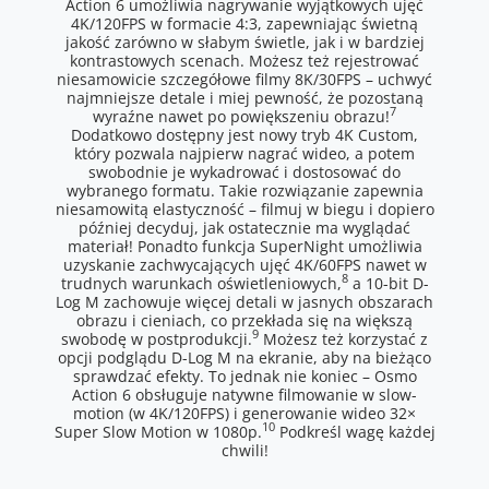
Action 6 umożliwia nagrywanie wyjątkowych ujęć
4K/120FPS w formacie 4:3, zapewniając świetną
jakość zarówno w słabym świetle, jak i w bardziej
kontrastowych scenach. Możesz też rejestrować
niesamowicie szczegółowe filmy 8K/30FPS – uchwyć
najmniejsze detale i miej pewność, że pozostaną
7
wyraźne nawet po powiększeniu obrazu!
Dodatkowo dostępny jest nowy tryb 4K Custom,
który pozwala najpierw nagrać wideo, a potem
swobodnie je wykadrować i dostosować do
wybranego formatu. Takie rozwiązanie zapewnia
niesamowitą elastyczność – filmuj w biegu i dopiero
później decyduj, jak ostatecznie ma wyglądać
materiał! Ponadto funkcja SuperNight umożliwia
uzyskanie zachwycających ujęć 4K/60FPS nawet w
8
trudnych warunkach oświetleniowych,
a 10-bit D-
Log M zachowuje więcej detali w jasnych obszarach
obrazu i cieniach, co przekłada się na większą
9
swobodę w postprodukcji.
Możesz też korzystać z
opcji podglądu D-Log M na ekranie, aby na bieżąco
sprawdzać efekty. To jednak nie koniec – Osmo
Action 6 obsługuje natywne filmowanie w slow-
motion (w 4K/120FPS) i generowanie wideo 32×
10
Super Slow Motion w 1080p.
Podkreśl wagę każdej
chwili!