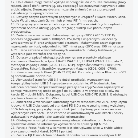
17. Obie dłonie mogą zostać wykryte w odległości do 2 m. Nie zasłaniaj głowy
rękami. Unieś dłoń i otwórz ją, aby rozpocząć lub zatrzymać nagrywanie albo
zrobić zdjęcie. Skuteczny dystans może się zmieniać wraz z przyszłymi
PEG/RAW
aktualizacjami oprogramowania.
18. Dotyczy danych rowerowych pozyskanych z urządzeń Huawei Watch/Band,
Apple Watch, urządzeń Garmin lub plików FIT firm trzecich.
P4 (HEVC)
19. Dotyczy wyłącznie urządzeń z systemem iOS oraz niektórych urządzeń z
systemem Android obsługujących integrację funkcji live photo innych
producentów.
amera ma 64 GB wbudowanej
20. Zmierzono w warunkach laboratoryjnych przy -20°C i 45° C (113° F),
mięci, z czego 50 GB jest
podczas nagrywania wideo 1080p/24FPS (16:9) z włączonym RockSteady,
ostępne do użytku. Pojemność
wyłączonym Wi-Fi oraz wyłączonymi ekranami. Maksymalne czasy ciągłego
nagrywania wyniosły odpowiednio 167 minut przy -20°C oraz 190 minut przy
ożna rozszerzyć za pomocą karty
45°C. Dane zebrano w kontrolowanych warunkach i należy traktować je
icroSD.
wyłącznie jako wartości orientacyjne.
21. Dotyczy urządzeń obsługujących zewnętrzne protokoły zdalnego
sterowania Bluetooth, w tym HUAWEI WATCH 5, HUAWEI WATCH Ultimate 2,
8 kHz 16-bit; AAC
motocykli Wuyang-Honda (G150, F125, NSP), zegarków Amazfit (T-Rex Ultra,
CheetahPro, Falcon), liczników rowerowych Magene (C506, C606, C706),
liczników rowerowych Giant (PLANET G9) itd. Kontrolery zdalne Bluetooth GPS
są sprzedawane oddzielnie.
22. Aby uzyskać transfer USB 3.1 o dużej prędkości, wymagany jest
kompatybilny kabel USB 3.1 sprzedawany oddzielnie. W środowisku bez
zakłóceń prędkość bezprzewodowego przesyłania zdjęć/wideo zapisanych w
pamięci wbudowanej może osiągać do 80 MB/s, a w przypadku plików na
karcie SD – do 50 MB/s. Dołączony kabel USB-C do USB-C PD (USB 3.1) obsługuje
prędkości transferu do 300 MB/s.
23. Zmierzono w warunkach laboratoryjnych w temperaturze 25°C, przy użyciu
ładowarki USB-C obsługującej standard PD 3.0 z maksymalną mocą wyjściową
30 W lub wyższą, przy wyłączonych funkcjach zdjęć/nagrywania wideo oraz
wyłączonych ekranach. Dane zebrano w kontrolowanych warunkach i należy
traktować je wyłącznie jako wartości orientacyjne.
24. Obsługiwane usługi chmurowe mogą ulegać aktualizacjom. Należy
sprawdzać aktualne informacje wyświetlane w aplikacji DJI Mimo.
25. Funkcja Focus Peaking w kamerze jest obsługiwana tylko w trybie wideo
przy częstotliwości klatek 30FPS i poniżej.
26. Zestaw DJI Osmo Action 6 Standard Combo nie zawiera obiektywu FOV