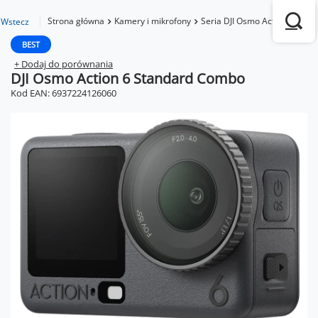
Strona główna
Kamery i mikrofony
Seria DJI Osmo Action
Osmo
Wstecz
BEST
+ Dodaj do porównania
DJI Osmo Action 6 Standard Combo
Kod EAN: 6937224126060