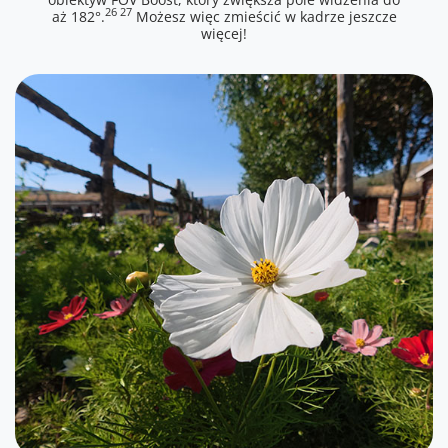
26 27
aż 182°.
Możesz więc zmieścić w kadrze jeszcze
więcej!