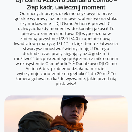
Złap kadr, uwiecznij moment
Od nocnych przejażdżek motocyklowych, przez
górskie wyprawy, aż po zimowe szaleństwo na stoku
czy nurkowanie – DJI Osmo Action 6 pozwoli Ci
uchwycić każdy moment w doskonałej jakości! To
pierwsza kamera sportowa DJI wyposażona w
zmienną przysłonę f/2.0-f/4.0 i zupełnie nową,
kwadratową matrycę 1/1,1″ – dzięki temu z łatwością
stworzysz mnóstwo świetnych ujęć! Do tego
1
dochodzi czas pracy sięgający aż 4 godzin
i
możliwość bezpośredniego połączenia z mikrofonem
2
w ekosystemie OsmoAudio™.
Dodatkowo DJI Osmo
Action 6 bez problemu działa na mrozie i
3
wytrzymuje zanurzenie na głębokość do 20 m.
To
kamera gotowa na każde wyzwanie, jakie przed nią
postawisz!