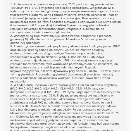
1. Zmierzono w temperaturze pokojowej 25°C, podczas nagrywania wideo
1080p/24FPS (16:9), z włączoną stabilizacją RockSteady, wyłączonym Wi-Fi,
SuperNight
4K (16:9):
wyłączonym sterowaniem głosowym, wyłączonym sterowaniem gestami oraz z
3840×2160@24/25/30/48/50/60FPS
wyłączonymi ekranami. Dane zebrano w kontrolowanych warunkach i należy
traktować je wyłącznie jako wartości orientacyjne. Rzeczywisty czas pracy
2.7K (16:9):
akumulatora może się różnić podczas aktywacji i użytkowania DJI Osmo Action
2688×1512@24/25/30/48/50/60FPS
6 na terenie Unii Europejskiej i Wielkiej Brytanii ze względu na lokalne
regulacje dotyczące temperatury pracy urządzenia. Odwołaj się do
1080p (16:9):
rzeczywistego doświadczenia użytkowania.
1920×1080@24/25/30/48/50/60FPS
2. Wymagane są dwa mikrofony DJI. Bezpośrednie połączenie z pierwszą
generacją DJI Mic nie jest obsługiwane. Mikrofony DJI są dostępne w
oddzielnej sprzedaży.
Śledzenie obiektów
2.7K (16:9):
3. Przed użyciem zamknij pokrywę komory akumulatora i pokrywę portu USB-C
2688×1512@24/25/30/48/50/60FPS
oraz dokręć szklaną osłonę obiektywu. Zaleca się montaż obudowy
wodoszczelnej podczas długotrwałego filmowania pod wodą lub w
2.7K (9:16):
środowiskach o wysokim ciśnieniu wody. Osmo Action 6 i obudowa
1512×2688@24/25/30/48/50/60FPS
wodoszczelna mają klasę szczelności IP68. Nie używaj kamery w gorących
1080p (16:9):
źródłach lub w ekstremalnych warunkach podwodnych ani nie dopuszczaj do
jej kontaktu z substancjami żrącymi lub nieznanymi. Przycisk
1920×1080@24/25/30/48/50/60FPS
migawki/nagrywania jest dezaktywowany przy ciśnieniu około 0,14 MPa (około
1080p (9:16):
14 m głębokości). Rzeczywista głębokość dezaktywacji przycisku może się
różnić w zależności od warunków wodnych, ciśnienia powietrza i stanu
1080×1920@24/25/30/48/50/60FPS
urządzenia.
4. W trybie Auto użytkownik może wybrać jeden z pięciu zakresów przysłony
Slow Motion
(f/2.0–f/4.0, f/2.2–f/4.0, f/2.4–f/4.0, f/2.6–f/4.0, f/2.8–f/4.0), przy czym
4K: 4× (120FPS)
domyślnie ustawione jest f/2.0–f/4.0. W trybie Large Aperture (f/2.0) przysłona
2.7K: 4× (120FPS)
jest ustawiona na stałe na f/2.0. Tryby przysłony mogą być ograniczone w
1080p: 8× (240FPS), 4× (120FPS)
zależności od trybów nagrywania i akcesoriów. Szczegółowe informacje
znajdziesz w sekcji FAQ na oficjalnej stronie internetowej Osmo Action 6.
5. Zestaw DJI Osmo Action 6 Standard Combo nie zawiera obiektywu Makro,
K/2.7K/1080p@25/30FPS: Auto/×2/
który jest dostępny w oddzielnej sprzedaży. Po zastosowaniu obiektywu
Makro możliwa jest regulacja odległości ostrzenia w zakresie od 11 cm do 75
5/×10/×15/×30
cm. Obiektyw Makro nie powinien być używany pod wodą (np. podczas
nurkowania) i jest odporny jedynie na zachlapania. Po zamontowaniu
K/2.7K/1080p@25/30FPS
obiektywu Makro niektóre tryby nagrywania lub funkcje mogą być ograniczone.
Szczegółowe informacje znajdziesz na ekranie urządzenia.
terwały:
6. Aby uzyskać optymalne efekty, zaleca się korzystanie z trybu przysłony