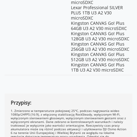
1080p (9:16):
microSDXC
1080×1920@24/25/30/48/50/60FPS
Lexar Professional SILVER
PLUS 1TB U3 A2 V30
*Nagrywanie w rozdzielczości 8K
microSDXC
jest ograniczone do proporcji
Kingston CANVAS Go! Plus
obrazu 16:9. Funkcja EIS jest
64GB U3 A2 V30 microSDXC
ograniczona do
Kingston CANVAS Go! Plus
RockSteady/RockSteady+, a opcje
128GB U3 A2 V30 microSDXC
FOV do Standard, Natural Wide i
Kingston CANVAS Go! Plus
Wide. Funkcje Film Tone i Quality
256GB U3 A2 V30 microSDXC
Priority są niedostępne.
Kingston CANVAS Go! Plus
Maksymalna czułość ISO: 12800
512GB U3 A2 V30 microSDXC
(tryb kolorów Normal) lub 6400
Kingston CANVAS Go! Plus
(D-Log M). Pobieranie i edycja
1TB U3 A2 V30 microSDXC
materiałów 8K w aplikacji DJI
Mimo jest obecnie obsługiwana
tylko na urządzeniach z serii
iPhone 15 Pro i nowszych, a
obsługa innych urządzeń będzie
możliwa po przyszłych
Przypisy:
aktualizacjach aplikacji.
1. Zmierzono w temperaturze pokojowej 25°C, podczas nagrywania wideo
1080p/24FPS (16:9), z włączoną stabilizacją RockSteady, wyłączonym Wi-Fi,
SuperNight
4K (16:9):
wyłączonym sterowaniem głosowym, wyłączonym sterowaniem gestami oraz z
3840×2160@24/25/30/48/50/60FPS
wyłączonymi ekranami. Dane zebrano w kontrolowanych warunkach i należy
traktować je wyłącznie jako wartości orientacyjne. Rzeczywisty czas pracy
2.7K (16:9):
akumulatora może się różnić podczas aktywacji i użytkowania DJI Osmo Action
2688×1512@24/25/30/48/50/60FPS
6 na terenie Unii Europejskiej i Wielkiej Brytanii ze względu na lokalne
regulacje dotyczące temperatury pracy urządzenia. Odwołaj się do