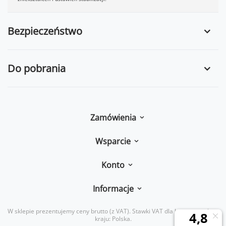
Bezpieczeństwo
Do pobrania
Zamówienia
Wsparcie
Konto
Informacje
W sklepie prezentujemy ceny brutto (z VAT).
Stawki VAT dla konsumentów z
kraju:
Polska
.