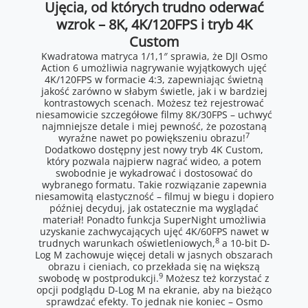
Ujęcia, od których trudno oderwać
wzrok – 8K, 4K/120FPS i tryb 4K
Custom
Kwadratowa matryca 1/1,1″ sprawia, że DJI Osmo
Action 6 umożliwia nagrywanie wyjątkowych ujęć
4K/120FPS w formacie 4:3, zapewniając świetną
jakość zarówno w słabym świetle, jak i w bardziej
kontrastowych scenach. Możesz też rejestrować
niesamowicie szczegółowe filmy 8K/30FPS – uchwyć
najmniejsze detale i miej pewność, że pozostaną
7
wyraźne nawet po powiększeniu obrazu!
Dodatkowo dostępny jest nowy tryb 4K Custom,
który pozwala najpierw nagrać wideo, a potem
swobodnie je wykadrować i dostosować do
wybranego formatu. Takie rozwiązanie zapewnia
niesamowitą elastyczność – filmuj w biegu i dopiero
później decyduj, jak ostatecznie ma wyglądać
materiał! Ponadto funkcja SuperNight umożliwia
uzyskanie zachwycających ujęć 4K/60FPS nawet w
8
trudnych warunkach oświetleniowych,
a 10-bit D-
Log M zachowuje więcej detali w jasnych obszarach
obrazu i cieniach, co przekłada się na większą
9
swobodę w postprodukcji.
Możesz też korzystać z
opcji podglądu D-Log M na ekranie, aby na bieżąco
sprawdzać efekty. To jednak nie koniec – Osmo