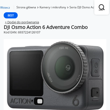
Strona główna
Kamery i mikrofony
Seria DJI Osmo Action
Osmo
Wstecz
BEST
+ Dodaj do porównania
DJI Osmo Action 6 Adventure Combo
Kod EAN: 6937224126107