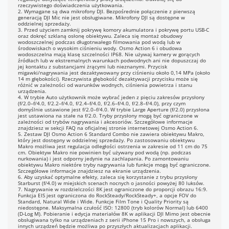
1080p (16:9):
rzeczywistego doświadczenia użytkowania.
1920×1080@24/25/30/48/50/60FPS
2. Wymagane są dwa mikrofony DJI. Bezpośrednie połączenie z pierwszą
generacją DJI Mic nie jest obsługiwane. Mikrofony DJI są dostępne w
oddzielnej sprzedaży.
Śledzenie obiektów
2.7K (16:9):
3. Przed użyciem zamknij pokrywę komory akumulatora i pokrywę portu USB-C
2688×1512@24/25/30/48/50/60FPS
oraz dokręć szklaną osłonę obiektywu. Zaleca się montaż obudowy
wodoszczelnej podczas długotrwałego filmowania pod wodą lub w
2.7K (9:16):
środowiskach o wysokim ciśnieniu wody. Osmo Action 6 i obudowa
1512×2688@24/25/30/48/50/60FPS
wodoszczelna mają klasę szczelności IP68. Nie używaj kamery w gorących
1080p (16:9):
źródłach lub w ekstremalnych warunkach podwodnych ani nie dopuszczaj do
jej kontaktu z substancjami żrącymi lub nieznanymi. Przycisk
1920×1080@24/25/30/48/50/60FPS
migawki/nagrywania jest dezaktywowany przy ciśnieniu około 0,14 MPa (około
1080p (9:16):
14 m głębokości). Rzeczywista głębokość dezaktywacji przycisku może się
różnić w zależności od warunków wodnych, ciśnienia powietrza i stanu
1080×1920@24/25/30/48/50/60FPS
urządzenia.
4. W trybie Auto użytkownik może wybrać jeden z pięciu zakresów przysłony
Slow Motion
(f/2.0–f/4.0, f/2.2–f/4.0, f/2.4–f/4.0, f/2.6–f/4.0, f/2.8–f/4.0), przy czym
4K: 4× (120FPS)
domyślnie ustawione jest f/2.0–f/4.0. W trybie Large Aperture (f/2.0) przysłona
2.7K: 4× (120FPS)
jest ustawiona na stałe na f/2.0. Tryby przysłony mogą być ograniczone w
1080p: 8× (240FPS), 4× (120FPS)
zależności od trybów nagrywania i akcesoriów. Szczegółowe informacje
znajdziesz w sekcji FAQ na oficjalnej stronie internetowej Osmo Action 6.
5. Zestaw DJI Osmo Action 6 Standard Combo nie zawiera obiektywu Makro,
K/2.7K/1080p@25/30FPS: Auto/×2/
który jest dostępny w oddzielnej sprzedaży. Po zastosowaniu obiektywu
Makro możliwa jest regulacja odległości ostrzenia w zakresie od 11 cm do 75
5/×10/×15/×30
cm. Obiektyw Makro nie powinien być używany pod wodą (np. podczas
nurkowania) i jest odporny jedynie na zachlapania. Po zamontowaniu
K/2.7K/1080p@25/30FPS
obiektywu Makro niektóre tryby nagrywania lub funkcje mogą być ograniczone.
Szczegółowe informacje znajdziesz na ekranie urządzenia.
terwały:
6. Aby uzyskać optymalne efekty, zaleca się korzystanie z trybu przysłony
,5/1/2/3/4/5/6/8/10/15/20/25/30/40
Starburst (f/4.0) w miejskich scenach nocnych o jasności powyżej 80 luksów.
7. Nagrywanie w rozdzielczości 8K jest ograniczone do proporcji obrazu 16:9.
 1/2/5/30/60 min
Funkcja EIS jest ograniczona do RockSteady/RockSteady+, a opcje FOV do
zas trwania: 5/10/20/30 min,
Standard, Natural Wide i Wide. Funkcje Film Tone i Quality Priority są
2/3/5 godz., ∞
niedostępne. Maksymalna czułość ISO: 12800 (tryb kolorów Normal) lub 6400
(D-Log M). Pobieranie i edycja materiałów 8K w aplikacji DJI Mimo jest obecnie
obsługiwana tylko na urządzeniach z serii iPhone 15 Pro i nowszych, a obsługa
S:
innych urządzeń będzie możliwa po przyszłych aktualizacjach aplikacji.