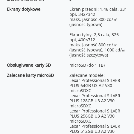
4K (4:3):
3840×2880@24/25/30/48/50/60FPS
Ekrany dotykowe
Ekran przedni: 1,46 cala, 331
4K (16:9): 3840×2160@100/120FPS
ppi, 342×342
4K (16:9):
maks. jasność 800 cd/㎡
3840×2160@24/25/30/48/50/60FPS
(jasność typowa)
4K (9:16): 2160×3840@100/120FPS
4K (9:16):
Ekran tylny: 2,5 cala, 326
2160×3840@24/25/30/48/50/60FPS
ppi, 400×712
2.7K (4:3):
maks. jasność 800 cd/㎡
2688×2016@100/120FPS
(jasność typowa), 1000 cd/㎡
2.7K (4:3):
(jasność szczytowa)
2688×2016@24/25/30/48/50/60FPS
2.7K (16:9):
Obsługiwane karty SD
microSD (do 1 TB)
2688×1512@100/120FPS
2.7K (16:9):
Zalecane karty microSD
Zalecane modele:
2688×1512@24/25/30/48/50/60FPS
Lexar Professional SILVER
2.7K (9:16):
PLUS 64GB U3 A2 V30
1512×2688@100/120FPS
microSDXC
2.7K (9:16):
Lexar Professional SILVER
1512×2688@24/25/30/48/50/60FPS
PLUS 128GB U3 A2 V30
1080p (16:9):
microSDXC
1920×1080@100/120/200/240FPS
Lexar Professional SILVER
1080p (16:9):
PLUS 256GB U3 A2 V30
1920×1080@24/25/30/48/50/60FPS
microSDXC
1080p (9:16):
Lexar Professional SILVER
1080×1920@100/120/200/240FPS
PLUS 512GB U3 A2 V30