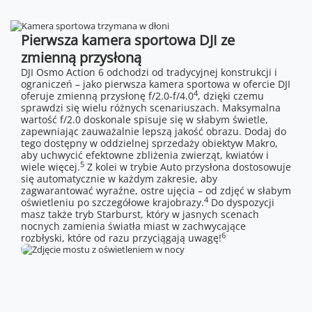
Pierwsza kamera sportowa DJI ze
zmienną przysłoną
DJI Osmo Action 6 odchodzi od tradycyjnej konstrukcji i
ograniczeń – jako pierwsza kamera sportowa w ofercie DJI
4
oferuje zmienną przysłonę f/2.0-f/4.0
, dzięki czemu
sprawdzi się wielu różnych scenariuszach. Maksymalna
wartość f/2.0 doskonale spisuje się w słabym świetle,
zapewniając zauważalnie lepszą jakość obrazu. Dodaj do
tego dostępny w oddzielnej sprzedaży obiektyw Makro,
aby uchwycić efektowne zbliżenia zwierząt, kwiatów i
5
wiele więcej.
Z kolei w trybie Auto przysłona dostosowuje
się automatycznie w każdym zakresie, aby
zagwarantować wyraźne, ostre ujęcia – od zdjęć w słabym
4
oświetleniu po szczegółowe krajobrazy.
Do dyspozycji
masz także tryb Starburst, który w jasnych scenach
nocnych zamienia światła miast w zachwycające
6
rozbłyski, które od razu przyciągają uwagę!