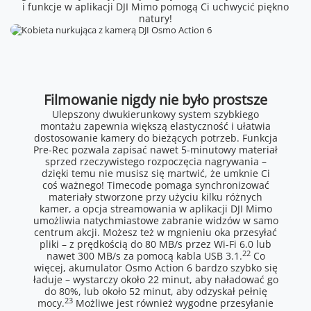
i funkcje w aplikacji DJI Mimo pomogą Ci uchwycić piękno
natury!
Filmowanie nigdy nie było prostsze
Ulepszony dwukierunkowy system szybkiego
montażu zapewnia większą elastyczność i ułatwia
dostosowanie kamery do bieżących potrzeb. Funkcja
Pre-Rec pozwala zapisać nawet 5-minutowy materiał
sprzed rzeczywistego rozpoczęcia nagrywania –
dzięki temu nie musisz się martwić, że umknie Ci
coś ważnego! Timecode pomaga synchronizować
materiały stworzone przy użyciu kilku różnych
kamer, a opcja streamowania w aplikacji DJI Mimo
umożliwia natychmiastowe zabranie widzów w samo
centrum akcji. Możesz też w mgnieniu oka przesyłać
pliki – z prędkością do 80 MB/s przez Wi-Fi 6.0 lub
22
nawet 300 MB/s za pomocą kabla USB 3.1.
Co
więcej, akumulator Osmo Action 6 bardzo szybko się
ładuje – wystarczy około 22 minut, aby naładować go
do 80%, lub około 52 minut, aby odzyskał pełnię
23
mocy.
Możliwe jest również wygodne przesyłanie