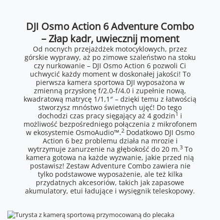
DJI Osmo Action 6 Adventure Combo
– Złap kadr, uwiecznij moment
Od nocnych przejażdżek motocyklowych, przez
górskie wyprawy, aż po zimowe szaleństwo na stoku
czy nurkowanie – DJI Osmo Action 6 pozwoli Ci
uchwycić każdy moment w doskonałej jakości! To
pierwsza kamera sportowa DJI wyposażona w
zmienną przysłonę f/2.0-f/4.0 i zupełnie nową,
kwadratową matrycę 1/1,1″ – dzięki temu z łatwością
stworzysz mnóstwo świetnych ujęć! Do tego
1
dochodzi czas pracy sięgający aż 4 godzin
i
możliwość bezpośredniego połączenia z mikrofonem
2
w ekosystemie OsmoAudio™.
Dodatkowo DJI Osmo
Action 6 bez problemu działa na mrozie i
3
wytrzymuje zanurzenie na głębokość do 20 m.
To
kamera gotowa na każde wyzwanie, jakie przed nią
postawisz! Zestaw Adventure Combo zawiera nie
tylko podstawowe wyposażenie, ale też kilka
przydatnych akcesoriów, takich jak zapasowe
akumulatory, etui ładujące i wysięgnik teleskopowy.