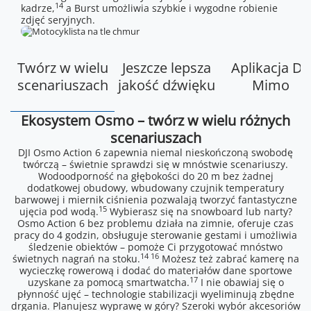
14
kadrze,
a Burst umożliwia szybkie i wygodne robienie
zdjęć seryjnych.
Twórz w wielu
Jeszcze lepsza
Aplikacja DJI
scenariuszach
jakość dźwięku
Mimo
Ekosystem Osmo – twórz w wielu różnych
scenariuszach
DJI Osmo Action 6 zapewnia niemal nieskończoną swobodę
twórczą – świetnie sprawdzi się w mnóstwie scenariuszy.
Wodoodporność na głębokości do 20 m bez żadnej
dodatkowej obudowy, wbudowany czujnik temperatury
barwowej i miernik ciśnienia pozwalają tworzyć fantastyczne
15
ujęcia pod wodą.
Wybierasz się na snowboard lub narty?
Osmo Action 6 bez problemu działa na zimnie, oferuje czas
pracy do 4 godzin, obsługuje sterowanie gestami i umożliwia
śledzenie obiektów – pomoże Ci przygotować mnóstwo
14 16
świetnych nagrań na stoku.
Możesz też zabrać kamerę na
wycieczkę rowerową i dodać do materiałów dane sportowe
17
uzyskane za pomocą smartwatcha.
I nie obawiaj się o
płynność ujęć – technologie stabilizacji wyeliminują zbędne
drgania. Planujesz wyprawę w góry? Szeroki wybór akcesoriów