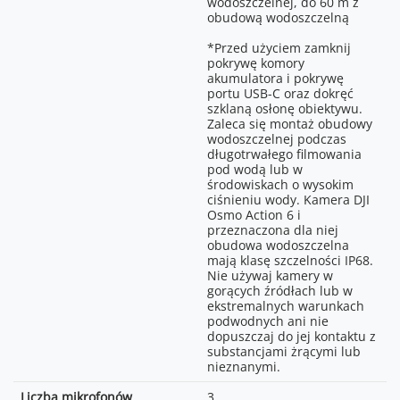
Ok. 240 minut
wszystkich pozostałych trybach
(FCC/SRRC), < 14 dBm (CE)
wodoszczelnej, do 60 m z
wideo maksymalna wartość ISO
obudową wodoszczelną
*Zmierzono w temperaturze
2,400–2,4835 GHz
wynosi 25600.
25°C, podczas nagrywania
*Przed użyciem zamknij
Czas otwarcia migawki
wideo 1080p/24FPS (16:9), z
Zdjęcia: 1/8000–30 s
pokrywę komory
włączoną stabilizacją
< 13 dBm
Wideo: 1/8000 s do limitu liczby
akumulatora i pokrywę
RockSteady, wyłączonym Wi-
klatek na sekundę
portu USB-C oraz dokręć
Fi, wyłączonym sterowaniem
szklaną osłonę obiektywu.
Maks. rozdzielczość zdjęć
głosowym, wyłączonym
BLE 5.1
7168×5376
Zaleca się montaż obudowy
sterowaniem gestami oraz
wodoszczelnej podczas
Zoom
wyłączonymi ekranami. Dane
Zoom cyfrowy
długotrwałego filmowania
zebrano w kontrolowanych
Zdjęcia: maks. 2×
pod wodą lub w
warunkach i należy traktować
Wideo: maks. 2×
środowiskach o wysokim
je wyłącznie jako wartości
Zoom nie jest obsługiwany w
ciśnieniu wody. Kamera DJI
orientacyjne.
trybach zdjęć 38 MP/34 MP,
Osmo Action 6 i
SuperNight, Subject Tracking,
przeznaczona dla niej
Slow Motion i Timelapse.
obudowa wodoszczelna
mają klasę szczelności IP68.
Tryby fotografii
Single: ok. 38 MP
Nie używaj kamery w
Countdown: Wył./0,5/1/2/3/5/10 s
gorących źródłach lub w
Burst: do 30 zdjęć/3 s
ekstremalnych warunkach
podwodnych ani nie
Wideo
8K (16:9):
dopuszczaj do jej kontaktu z
7680×4320@24/25/30FPS*
substancjami żrącymi lub
4K Custom:
nieznanymi.
3840×3840@24/25/30/48/50/60FPS
4K (4:3): 3840×2880@100/120FPS
Liczba mikrofonów
3