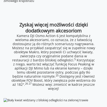
Zyskaj więcej możliwości dzięki
dodatkowym akcesoriom
Kamera DJI Osmo Action 6 jest kompatybilna z
wieloma akcesoriami, co oznacza, że z łatwością
dostosujesz ją do różnych scenariuszy nagrywania.
Możesz na przykład zaopatrzyć się w zupełnie nowy
obiektyw Makro, który pozwoli Ci uchwycić kwiaty,
zwierzęta czy oryginalnie podane dania w
5
restauracji z bardzo bliskiej odległości.
Korzystając
z niego, warto też włączyć funkcję Focus Peaking w
aplikacji DJI Mimo lub na ekranie kamery – dzięki
temu obiekt pozostanie ostry, podczas gdy tło
25
będzie naturalnie rozmyte.
Dostępny jest również
obiektyw FOV Boost, który zwiększa pole widzenia do
26 27
aż 182°.
Możesz więc zmieścić w kadrze jeszcze
więcej!