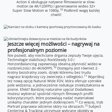
Action 6 obsługuje natywne filmowanie w slow-
motion (w 4K/120FPS) i generowanie wideo 32×
10
Super Slow Motion w 1080p.
Podkreśl wagę każdej
chwili!
Jeszcze więcej możliwości – nagrywaj na
profesjonalnym poziomie
Nie pozwól, aby niechciane drgania zepsuły Twoje ujęcia.
Technologie stabilizacji RockSteady 3.0 i
HorizonBalancing zapewniają idealną płynność wideo w
10
rozdzielczości do 4K/60FPS.
Dostępny jest również 2-
krotny bezstratny zoom, dzięki któremu bez trudu
11
nagrasz krajobrazy czy zwierzęta z odległości.
Wypróbuj
też nową opcję Natural Wide FOV, która oferuje szerokie
pole widzenia, a jednocześnie redukuje zniekształcenia w
pionie. Efekt? Bardziej naturalne ujęcia! Dodatkowo
możesz wybierać spośród różnych filmowych profili
kolorystycznych, które pozwalają nadać materiałowi
12
unikalny charakter jednym dotknięciem.
Co więcej, tryb
13
Portrait poprawia odcienie skóry na obrazach,
Subject
Centering & Tracking utrzymuje wybrane obiekty w