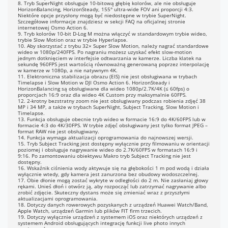
8. Tryb SuperNight obsługuje 10-bitową głębię kolorów, ale nie obsługuje
ockSteady 3.0
HorizonBalancing, HorizonSteady, 155° ultra-wide FOV ani proporcji 4:3.
ockSteady 3.0+
Niektóre opcje przysłony mogą być niedostępne w trybie SuperNight.
Szczegółowe informacje znajdziesz w sekcji FAQ na oficjalnej stronie
orizonBalancing
internetowej Osmo Action 6.
orizonSteady
9. Tryb kolorów 10-bit D-Log M można włączyć w standardowym trybie wideo,
trybie Slow Motion oraz w trybie Hyperlapse.
10. Aby skorzystać z trybu 32× Super Slow Motion, należy nagrać standardowe
lektroniczna stabilizacja obrazu
wideo w 1080p/240FPS. Po nagraniu możesz uzyskać efekt slow-motion
IS) nie jest obsługiwana w
jednym dotknięciem w interfejsie odtwarzania w kamerze. Liczba klatek na
sekundę 960FPS jest wartością równoważną generowaną poprzez interpolację
rybach Slow Motion i Timelapse.
w kamerze w 1080p, a nie natywnym 4K.
orizonSteady i HorizonBalancing
11. Elektroniczna stabilizacja obrazu (EIS) nie jest obsługiwana w trybach
ą obsługiwane dla wideo 1080p
Timelapse i Slow Motion w DJI Osmo Action 6. HorizonSteady i
HorizonBalancing są obsługiwane dla wideo 1080p/2.7K/4K (≤ 60fps) o
6:9), 2.7K (16:9), 4K (16:9) i 4K
proporcjach 16:9 oraz dla wideo 4K Custom przy maksymalnie 60FPS.
ustom z liczbą klatek na sekundę
12. 2-krotny bezstratny zoom nie jest obsługiwany podczas robienia zdjęć 38
MP i 34 MP, a także w trybach SuperNight, Subject Tracking, Slow Motion i
0FPS lub niższą.
Timelapse.
13. Funkcja obsługuje obecnie tryb wideo w formacie 16:9 do 4K/60FPS lub w
formacie 4:3 do 4K/30FPS. W trybie zdjęć obsługiwany jest tylko format JPEG –
zas trwania nagrania wstępnego:
format RAW nie jest obsługiwany.
10/15/30 s, 1/2/5 min
14. Funkcja wymaga aktualizacji oprogramowania do najnowszej wersji.
15. Tryb Subject Tracking jest dostępny wyłącznie przy filmowaniu w orientacji
poziomej i obsługuje nagrywanie wideo do 2.7K/60FPS w formatach 16:9 i
20 Mbps
9:16. Po zamontowaniu obiektywu Makro tryb Subject Tracking nie jest
dostępny.
16. Wskaźnik ciśnienia wody aktywuje się na głębokości 1 m pod wodą i działa
xFAT
wyłącznie wtedy, gdy kamera jest zanurzona bez obudowy wodoszczelnej.
17. Obie dłonie mogą zostać wykryte w odległości do 2 m. Nie zasłaniaj głowy
rękami. Unieś dłoń i otwórz ją, aby rozpocząć lub zatrzymać nagrywanie albo
zrobić zdjęcie. Skuteczny dystans może się zmieniać wraz z przyszłymi
PEG/RAW
aktualizacjami oprogramowania.
18. Dotyczy danych rowerowych pozyskanych z urządzeń Huawei Watch/Band,
Apple Watch, urządzeń Garmin lub plików FIT firm trzecich.
P4 (HEVC)
19. Dotyczy wyłącznie urządzeń z systemem iOS oraz niektórych urządzeń z
systemem Android obsługujących integrację funkcji live photo innych