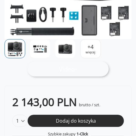
+
4
więcej
Video
2 143,00 PLN
brutto
/
szt.
Dodaj do koszyka
Szybkie zakupy
1-Click