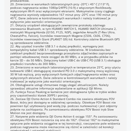
producentów.
amera ma 64 GB wbudowanej
20. Zmierzono w warunkach laboratoryjnych przy -20°C i 45° C (113° F),
mięci, z czego 50 GB jest
podczas nagrywania wideo 1080p/24FPS (16:9) z włączonym RockSteady,
ostępne do użytku. Pojemność
wyłączonym Wi-Fi oraz wyłączonymi ekranami. Maksymalne czasy ciągłego
nagrywania wyniosły odpowiednio 167 minut przy -20°C oraz 190 minut przy
ożna rozszerzyć za pomocą karty
45°C. Dane zebrano w kontrolowanych warunkach i należy traktować je
icroSD.
wyłącznie jako wartości orientacyjne.
21. Dotyczy urządzeń obsługujących zewnętrzne protokoły zdalnego
sterowania Bluetooth, w tym HUAWEI WATCH 5, HUAWEI WATCH Ultimate 2,
8 kHz 16-bit; AAC
motocykli Wuyang-Honda (G150, F125, NSP), zegarków Amazfit (T-Rex Ultra,
CheetahPro, Falcon), liczników rowerowych Magene (C506, C606, C706),
liczników rowerowych Giant (PLANET G9) itd. Kontrolery zdalne Bluetooth GPS
są sprzedawane oddzielnie.
22. Aby uzyskać transfer USB 3.1 o dużej prędkości, wymagany jest
kompatybilny kabel USB 3.1 sprzedawany oddzielnie. W środowisku bez
zakłóceń prędkość bezprzewodowego przesyłania zdjęć/wideo zapisanych w
pamięci wbudowanej może osiągać do 80 MB/s, a w przypadku plików na
karcie SD – do 50 MB/s. Dołączony kabel USB-C do USB-C PD (USB 3.1) obsługuje
prędkości transferu do 300 MB/s.
23. Zmierzono w warunkach laboratoryjnych w temperaturze 25°C, przy użyciu
ładowarki USB-C obsługującej standard PD 3.0 z maksymalną mocą wyjściową
30 W lub wyższą, przy wyłączonych funkcjach zdjęć/nagrywania wideo oraz
wyłączonych ekranach. Dane zebrano w kontrolowanych warunkach i należy
traktować je wyłącznie jako wartości orientacyjne.
24. Obsługiwane usługi chmurowe mogą ulegać aktualizacjom. Należy
sprawdzać aktualne informacje wyświetlane w aplikacji DJI Mimo.
25. Funkcja Focus Peaking w kamerze jest obsługiwana tylko w trybie wideo
przy częstotliwości klatek 30FPS i poniżej.
26. Zestaw DJI Osmo Action 6 Standard Combo nie zawiera obiektywu FOV
Boost, który jest dostępny w oddzielnej sprzedaży. Obiektyw FOV Boost nie
powinien być użytkowany pod wodą (np. podczas nurkowania) i jest odporny
jedynie na zachlapania. Po zamontowaniu obiektywu FOV Boost tryb Slow
Motion nie jest dostępny.
27. Natywne pole widzenia DJI Osmo Action 6 osiąga 155°. Po zastosowaniu
obiektywu FOV Boost rozszerza się ono do 182°. Chociaż 182° to maksymalne
optyczne pole widzenia osiągalne w tej konstrukcji, rzeczywiste pole widzenia
podczas nagrywania może nieznacznie się różnić w zależności od korekcji
zniekształceń i ustawień stabilizacji.