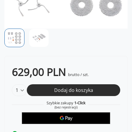
629,00 PLN
brutto
/
szt.
Dodaj do koszyka
Szybkie zakupy
1-Click
(bez rejestracji)