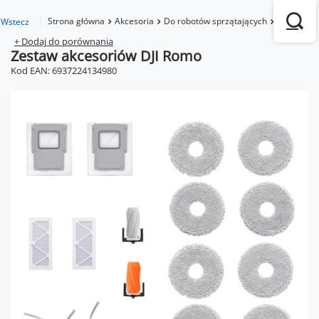
Strona główna
Akcesoria
Do robotów sprzątających
Romo S
Wstecz
+ Dodaj do porównania
Zestaw akcesoriów DJI Romo
Kod EAN: 6937224134980