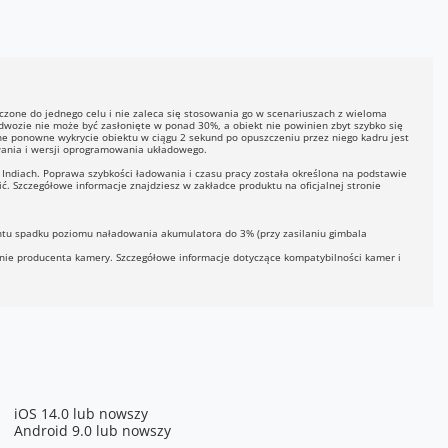
iczone do jednego celu i nie zaleca się stosowania go w scenariuszach z wieloma
wozie nie może być zasłonięte w ponad 30%, a obiekt nie powinien zbyt szybko się
tne ponowne wykrycie obiektu w ciągu 2 sekund po opuszczeniu przez niego kadru jest
wania i wersji oprogramowania układowego.
Indiach. Poprawa szybkości ładowania i czasu pracy została określona na podstawie
 Szczegółowe informacje znajdziesz w zakładce produktu na oficjalnej stronie
u spadku poziomu naładowania akumulatora do 3% (przy zasilaniu gimbala
ronie producenta kamery. Szczegółowe informacje dotyczące kompatybilności kamer i
iOS 14.0 lub nowszy
Android 9.0 lub nowszy