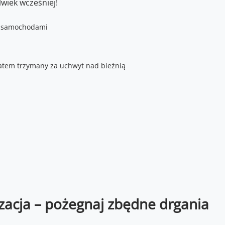
lwiek wcześniej!
izacja – pożegnaj zbędne drgania