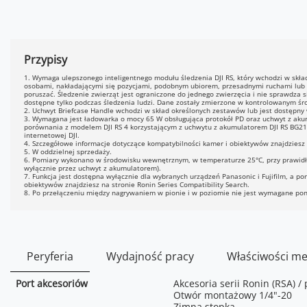
Przypisy
1. Wymaga ulepszonego inteligentnego modułu śledzenia DJI RS, który wchodzi w skład
osobami, nakładającymi się pozycjami, podobnym ubiorem, przesadnymi ruchami lub z
poruszać. Śledzenie zwierząt jest ograniczone do jednego zwierzęcia i nie sprawdza 
dostępne tylko podczas śledzenia ludzi. Dane zostały zmierzone w kontrolowanym śr
2. Uchwyt Briefcase Handle wchodzi w skład określonych zestawów lub jest dostępny 
3. Wymagana jest ładowarka o mocy 65 W obsługująca protokół PD oraz uchwyt z akum
porównania z modelem DJI RS 4 korzystającym z uchwytu z akumulatorem DJI RS BG21. 
internetowej DJI.
4. Szczegółowe informacje dotyczące kompatybilności kamer i obiektywów znajdziesz n
5. W oddzielnej sprzedaży.
6. Pomiary wykonano w środowisku wewnętrznym, w temperaturze 25°C, przy prawid
wyłącznie przez uchwyt z akumulatorem).
7. Funkcja jest dostępna wyłącznie dla wybranych urządzeń Panasonic i Fujifilm, a 
obiektywów znajdziesz na stronie Ronin Series Compatibility Search.
8. Po przełączeniu między nagrywaniem w pionie i w poziomie nie jest wymagane pono
Peryferia
Wydajność pracy
Właściwości me
Port akcesoriów
Akcesoria serii Ronin (RSA) 
Otwór montażowy 1/4"-20
Zimna stopka