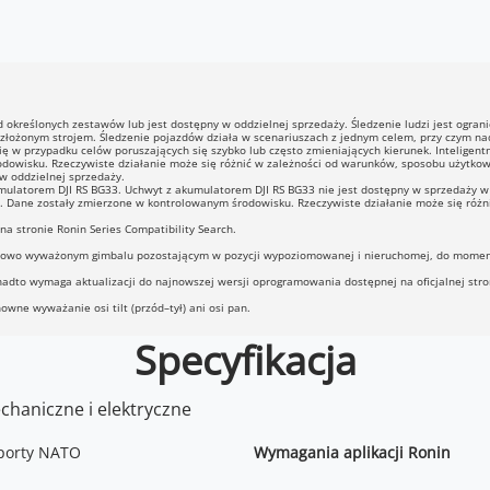
 określonych zestawów lub jest dostępny w oddzielnej sprzedaży. Śledzenie ludzi jest ogran
łożonym strojem. Śledzenie pojazdów działa w scenariuszach z jednym celem, przy czym nad
się w przypadku celów poruszających się szybko lub często zmieniających kierunek. Inteligen
odowisku. Rzeczywiste działanie może się różnić w zależności od warunków, sposobu użytko
w oddzielnej sprzedaży.
ulatorem DJI RS BG33. Uchwyt z akumulatorem DJI RS BG33 nie jest dostępny w sprzedaży w 
Dane zostały zmierzone w kontrolowanym środowisku. Rzeczywiste działanie może się różnić.
a stronie Ronin Series Compatibility Search.
łowo wyważonym gimbalu pozostającym w pozycji wypoziomowanej i nieruchomej, do moment
ponadto wymaga aktualizacji do najnowszej wersji oprogramowania dostępnej na oficjalnej st
wne wyważanie osi tilt (przód–tył) ani osi pan.
Specyfikacja
chaniczne i elektryczne
/ porty NATO
Wymagania aplikacji Ronin