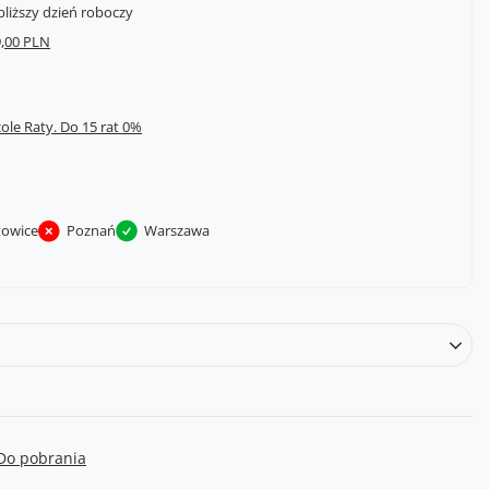
bliższy dzień roboczy
,00 PLN
cole Raty.
towice
Poznań
Warszawa
Do pobrania