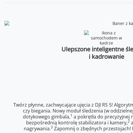
Ulepszone inteligentne śl
i kadrowanie
Twórz płynne, zachwycające ujęcia z DJI RS 5! Algoryt
czy biegania. Nowy moduł śledzenia (w oddzielne
1
dotykowego gimbala,
a pokrętła do precyzyjnej 
2
bezpośrednią kontrolę stabilizatora i kamery,
a
3
nagrywania.
Zapomnij o zbędnych przestojach! D