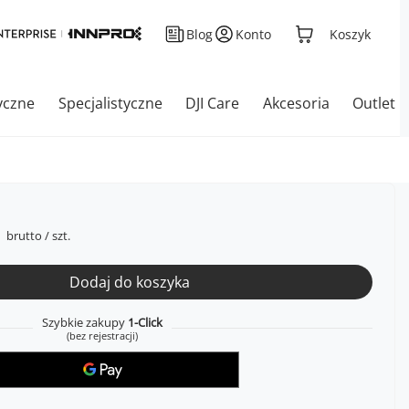
Blog
Konto
Koszyk
yczne
Specjalistyczne
DJI Care
Akcesoria
Outlet
brutto
/
szt.
Dodaj do koszyka
Szybkie zakupy
1-Click
(bez rejestracji)