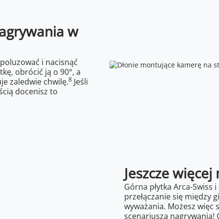
nagrywania w
 poluzować i nacisnąć
kę, obrócić ją o 90°, a
8
e zaledwie chwilę.
Jeśli
ścią docenisz to
Jeszcze więcej
Górna płytka Arca-Swiss i
przełączanie się między
wyważania. Możesz więc 
scenariusza nagrywania!