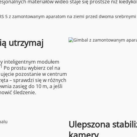
sjonalnych materiałów wideo staje się prostsze niż kiedyko
cią utrzymaj
aży inteligentnym modułem
1
.
Po prostu wybierz cel na
 ujęcie pozostanie w centrum
zęta – sprawdzi się w różnych
ia zasięg do 10 m, a jeśli
nowić śledzenie.
Ulepszona stabil
kamery