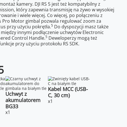
montaż kamery. DJI RS 5 jest też kompatybilny z
ssion, który zapewnia transmisję na żywo w wysokiej
rowanie i wiele więcej. Co więcej, po połączeniu z
us Pro Motor gimbal pozwala regulować zoom za
5
us przy użyciu pokrętła.
Do dyspozycji masz także
a między innymi podłączenie uchwytów Electronic
5
hered Control Handle.
Deweloperzy mogą też
unkcje przy użyciu protokołu RS SDK.
5
Kabel MCC (USB-
Uchwyt z
C, 30 cm)
akumulatorem
x1
BG33
x1