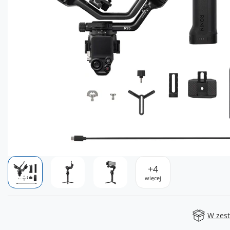
+
4
więcej
W zes