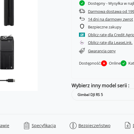
Dostępny
- Wysyłka w naj
Darmowa dostawa od 199
14
dni na darmowy zwrot
Bezpieczne zakupy
Oblicz ratę dla Credit Agri
Oblicz ratę dla LeaseLink.
Gwarancja ceny
Dostępność:
Online
Ka
Wybierz inny model serii
Gimbal DJI RS 5
tawie
Specyfikacja
Bezpieczeństwo