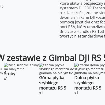
która ułatwia bezpieczny 
systemem DJI SDR Transmi
rozdzielczości, zdalne ste
dwoma silnikami DJI Foc
pomocą joysticka oraz foc
port RSA, który umożliwi
Briefcase Handle i RS Tet
tworzyć niestandardowe f
W zestawie z Gimbal DJI RS 
Śruby
Górna płytka
Dolna płytka
x1
szybkiego
szybkiego
montażu RS 5
montażu RS 5
x1
x1