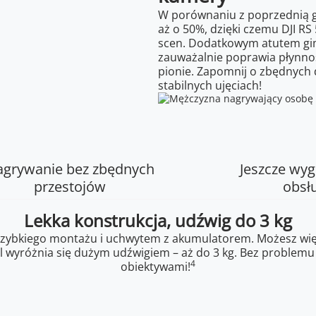
W porównaniu z poprzednią 
aż o 50%, dzięki czemu DJI R
scen. Dodatkowym atutem gimba
zauważalnie poprawia płynnoś
pionie. Zapomnij o zbędnych 
stabilnych ujęciach!
grywanie bez zbędnych
Jeszcze wyg
przestojów
obsł
Lekka konstrukcja, udźwig do 3 kg
i szybkiego montażu i uchwytem z akumulatorem. Możesz wię
bal wyróżnia się dużym udźwigiem – aż do 3 kg. Bez problem
4
obiektywami!