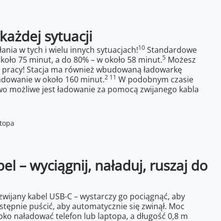
każdej sytuacji
10
nia w tych i wielu innych sytuacjach!
Standardowe
5
oło 75 minut, a do 80% – w około 58 minut.
Możesz
do pracy! Stacja ma również wbudowaną ładowarkę
2 11
adowanie w około 160 minut.
W podobnym czasie
 możliwe jest ładowanie za pomocą zwijanego kabla
l – wyciągnij, naładuj, ruszaj do
zwijany kabel USB-C – wystarczy go pociągnąć, aby
stępnie puścić, aby automatycznie się zwinął. Moc
ko naładować telefon lub laptopa, a długość 0,8 m