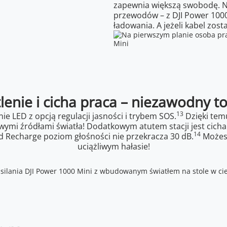
zapewnia większą swobodę. 
przewodów – z DJI Power 100
ładowania. A jeżeli kabel zos
nie i cicha praca – niezawodny to
13
e LED z opcją regulacji jasności i trybem SOS.
Dzięki tem
mi źródłami światła! Dodatkowym atutem stacji jest cicha p
14
rd Recharge poziom głośności nie przekracza 30 dB.
Możesz
uciążliwym hałasie!