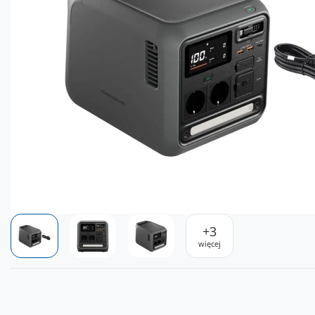
+
3
więcej