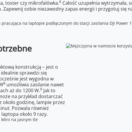
6
a, toster czy mikrofalówka.
Całość uzupełnia wytrzymała, so
ta. Zapewnij sobie niezawodny zapas energii i przygotuj się n
otrzebne
ktową konstrukcją – jest o
idealnie sprawdzi się
ocześnie jest wygodna w
8
 W
umożliwia zasilanie nawet
9
ach aż do 1200 W.
Jak to
 może na przykład dostarczać
z około godzinę, lampie przez
minut. Pozwala również
 laptopa około 9 razy.