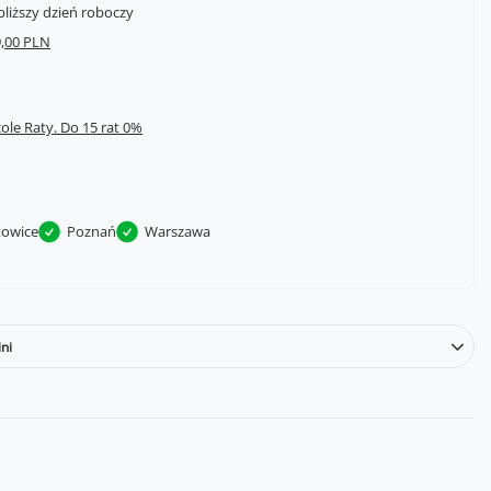
bliższy dzień roboczy
,00 PLN
cole Raty.
towice
Poznań
Warszawa
ni