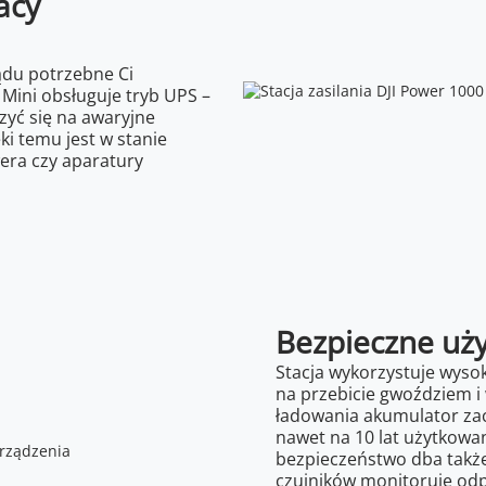
acy
ądu potrzebne Ci
 Mini obsługuje tryb UPS –
zyć się na awaryjne
ki temu jest w stanie
wera czy aparatury
Bezpieczne uży
Stacja wykorzystuje wysok
na przebicie gwoździem i 
ładowania akumulator zac
nawet na 10 lat użytkowa
bezpieczeństwo dba takż
czujników monitoruje odp