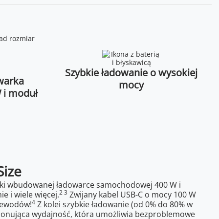
Szybkie ładowanie o wysokiej
warka
mocy
 i moduł
Size
ki wbudowanej ładowarce samochodowej 400 W i
2 3
 i wiele więcej.
Zwijany kabel USB-C o mocy 100 W
4
rzewodów!
Z kolei szybkie ładowanie (od 0% do 80% w
onująca wydajność, która umożliwia bezproblemowe