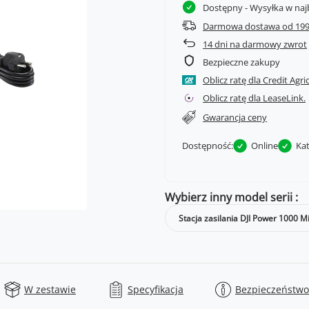
Dostępny
- Wysyłka w naj
Darmowa dostawa od 199
14
dni na darmowy zwrot
Bezpieczne zakupy
Oblicz ratę dla Credit Agri
Oblicz ratę dla LeaseLink.
Gwarancja ceny
Dostępność:
Online
Ka
Wybierz inny model serii
Stacja zasilania DJI Power 1000 Mi
W zestawie
Specyfikacja
Bezpieczeństwo