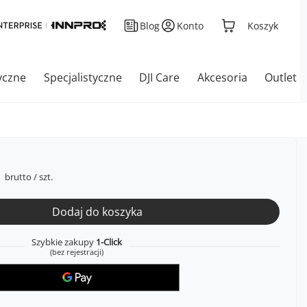
Blog
Konto
Koszyk
yczne
Specjalistyczne
DJI Care
Akcesoria
Outlet
brutto
/
szt.
Dodaj do koszyka
Szybkie zakupy
1-Click
(bez rejestracji)