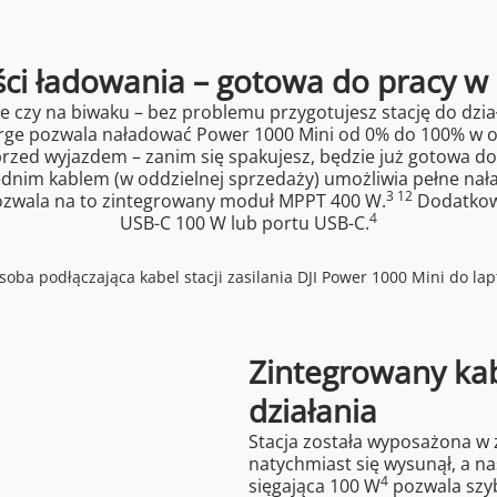
ci ładowania – gotowa do pracy w 
czy na biwaku – bez problemu przygotujesz stację do działa
rge pozwala naładować Power 1000 Mini od 0% do 100% w ok
 przed wyjazdem – zanim się spakujesz, będzie już gotowa 
nim kablem (w oddzielnej sprzedaży) umożliwia pełne nał
3 12
 pozwala na to zintegrowany moduł MPPT 400 W.
Dodatkowo
4
USB-C 100 W lub portu USB-C.
Zintegrowany kabe
działania
Stacja została wyposażona w 
natychmiast się wysunął, a na
4
sięgająca 100 W
pozwala szyb