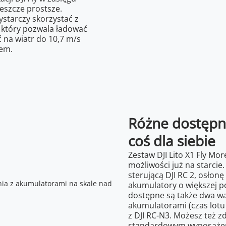
jeszcze prostsze.
starczy skorzystać z
 który pozwala ładować
na wiatr do 10,7 m/s
zem.
Różne dostępne
coś dla siebie
Zestaw DJI Lito X1 Fly Mo
możliwości już na starcie
sterującą DJI RC 2, osłon
akumulatory o większej po
dostępne są także dwa w
akumulatorami (czas lotu
z DJI RC-N3. Możesz też 
standardowym wyposażeni