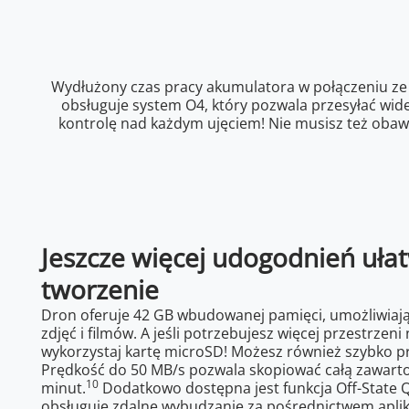
Wydłużony czas pracy akumulatora w połączeniu ze s
obsługuje system O4, który pozwala przesyłać wid
kontrolę nad każdym ujęciem! Nie musisz też obaw
Jeszcze więcej udogodnień uła
tworzenie
Dron oferuje 42 GB wbudowanej pamięci, umożliwiaj
zdjęć i filmów. A jeśli potrzebujesz więcej przestrzen
wykorzystaj kartę microSD! Możesz również szybko prze
Prędkość do 50 MB/s pozwala skopiować całą zawarto
10
minut.
Dodatkowo dostępna jest funkcja Off-State Q
obsługuje zdalne wybudzanie za pośrednictwem aplikac