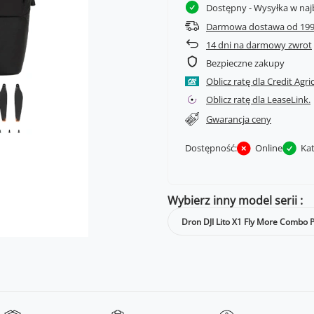
Dostępny
- Wysyłka w naj
Darmowa dostawa od 199
14
dni na darmowy zwrot
Bezpieczne zakupy
Oblicz ratę dla Credit Agri
Oblicz ratę dla LeaseLink.
Gwarancja ceny
Dostępność:
Online
Ka
Wybierz inny model serii
Dron DJI Lito X1 Fly More Combo Pl