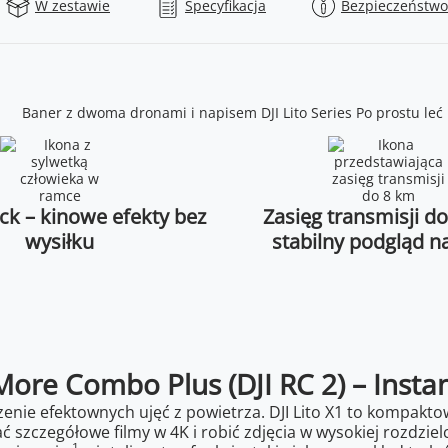
W zestawie
Specyfikacja
Bezpieczeństwo
ck – kinowe efekty bez
Zasięg transmisji d
wysiłku
stabilny podgląd n
 More Combo Plus (DJI RC 2) – Insta
zenie efektownych ujęć z powietrza. DJI Lito X1 to kompak
ać szczegółowe filmy w 4K i robić zdjęcia w wysokiej rozdz
1