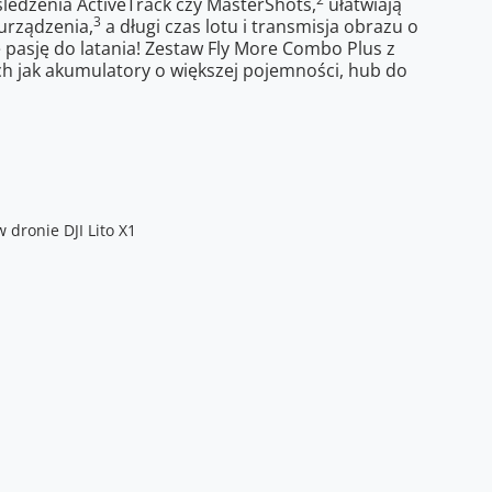
b śledzenia ActiveTrack czy MasterShots,
ułatwiają
3
urządzenia,
a długi czas lotu i transmisja obrazu o
 pasję do latania! Zestaw Fly More Combo Plus z
ich jak akumulatory o większej pojemności, hub do