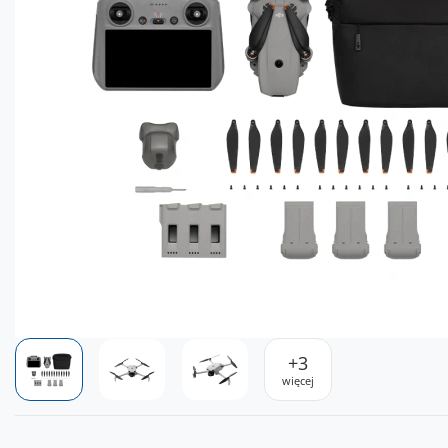
+
3
więcej