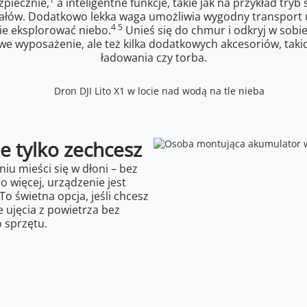
zpiecznie,
a inteligentne funkcje, takie jak na przykład try
iałów. Dodatkowo lekka waga umożliwia wygodny transport 
4 5
ie eksplorować niebo.
Unieś się do chmur i odkryj w sobie
we wyposażenie, ale też kilka dodatkowych akcesoriów, tak
ładowania czy torba.
ie tylko zechcesz
iu mieści się w dłoni – bez
 więcej, urządzenie jest
To świetna opcja, jeśli chcesz
 ujęcia z powietrza bez
 sprzętu.