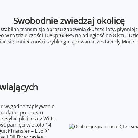
Swobodnie zwiedzaj okolicę
tabilną transmisją obrazu zapewnia dłuższe loty, płynniejsz
5
eo w rozdzielczości 1080p/60FPS na odległość do 8 km.
Dzię
iać się konieczności szybkiego lądowania. Zestaw Fly More
twiających
ąc wygodne zapisywanie
i na dane, po prostu
syłać pliki przez Wi-Fi.
ść pamięci w około 14
uickTransfer – Lito X1
ji DJI Fly w zasięgu