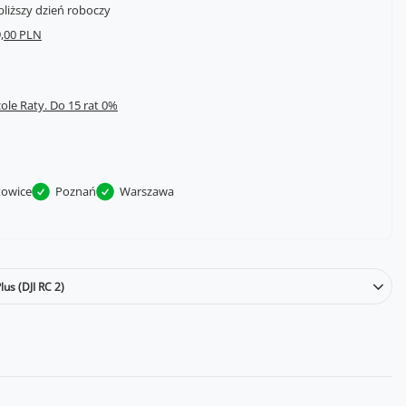
bliższy dzień roboczy
,00 PLN
cole Raty.
towice
Poznań
Warszawa
us (DJI RC 2)