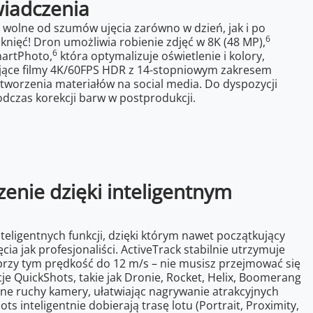
wiadczenia
 i wolne od szumów ujęcia zarówno w dzień, jak i po
6
knięć! Dron umożliwia robienie zdjęć w 8K (48 MP),
6
martPhoto,
która optymalizuje oświetlenie i kolory,
ające filmy 4K/60FPS HDR z 14-stopniowym zakresem
 tworzenia materiałów na social media. Do dyspozycji
podczas korekcji barw w postprodukcji.
zenie dzięki inteligentnym
nteligentnych funkcji, dzięki którym nawet początkujący
ia jak profesjonaliści. ActiveTrack stabilnie utrzymuje
przy tym prędkość do 12 m/s – nie musisz przejmować się
je QuickShots, takie jak Dronie, Rocket, Helix, Boomerang
one ruchy kamery, ułatwiając nagrywanie atrakcyjnych
ots inteligentnie dobierają trasę lotu (Portrait, Proximity,