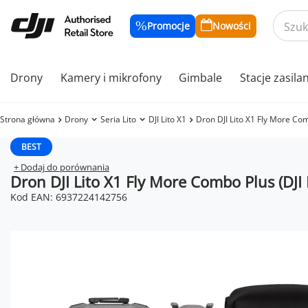
Promocje
Nowości
Drony
Kamery i mikrofony
Gimbale
Stacje zasila
Strona główna
Drony
Seria Lito
DJI Lito X1
Dron DJI Lito X1 Fly More Com
BEST
+ Dodaj do porównania
Dron DJI Lito X1 Fly More Combo Plus (DJI 
Kod EAN: 6937224142756