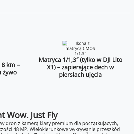
Matryca 1/1,3″ (tylko w DJI Lito
o 8 km –
X1) – zapierające dech w
a żywo
piersiach ujęcia
nt Wow. Just Fly
towy dron z kamerą klasy premium dla początkujących,
ielczości 48 MP. Wielokierunkowe wykrywanie przeszkód
2