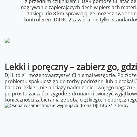
z przednim czujnikiem LiDAR pomoże Ci latać be
nagrywanie zapierających dech w piersiach mater
zasięgu do 8 km sprawiają, że możesz swobodn
kontrolerem DJI RC 2 zawiera nie tylko standardo
Lekki i poręczny – zabierz go, gdz
DJI Lito X1 może towarzyszyć Ci niemal wszędzie. Po złożen
problemu spakujesz go do torby podróżnej lub plecaka! Co
3
bardzo lekkie – nie obciąży nadmiernie Twojego bagażu.
po prostu zacząć przygodę z dronami i tworzyć wyjątkowe
konieczności zabierania ze sobą ciężkiego, nieporęcznego