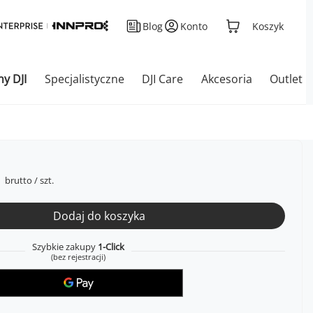
Blog
Konto
Koszyk
ny DJI
Specjalistyczne
DJI Care
Akcesoria
Outlet
brutto
/
szt.
Dodaj do koszyka
Szybkie zakupy
1-Click
(bez rejestracji)