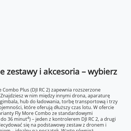
 zestawy i akcesoria – wybierz
re Combo Plus (DJI RC 2) zapewnia rozszerzone
. Znajdziesz w nim między innymi drona, aparaturę
ę gimbala, hub do ładowania, torbę transportową i trzy
jemności, które oferują dłuższy czas lotu. W ofercie
arianty Fly More Combo ze standardowymi
4
 do 36 minut
) – jeden z kontrolerem DJI RC 2, a drugi
zdecydować się na podstawowy zestaw z dronem i
em – idealny na początek. Warto również