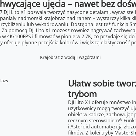
hwycające ujęcia – nawet bez doś
.7 DJI Lito X1 pozwala tworzyć nasycone detalami, wyraziste
aniały nadmorski krajobraz nad ranem – wystarczy kilka kli
zybliżeniu lub wykadrowaniu. Dostępna jest też funkcja S
i. Za pomocą DJI Lito X1 możesz również nagrywać zachwyc
w 4K/100FPS i filmować w pionie w 2.7K, co przydaje się do
ry oferuje płynne przejścia kolorów i większą elastyczność 
Ułatw sobie twor
trybom
DJI Lito X1 oferuje mnóstwo i
użytkownicy mogą tworzyć ujęc
obiekt w kadrze, zachowując 
8
ręcznym sterowaniem!
Funkc
i Asteroid automatyzują złoż
filmów. Z kolei tryby MasterSh