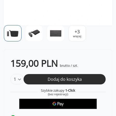
+
3
więcej
159,00 PLN
brutto
/
szt.
Dodaj do koszyka
Szybkie zakupy
1-Click
(bez rejestracji)