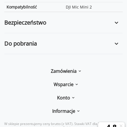
Kompatybilność
DJI Mic Mini 2
Bezpieczeństwo
Do pobrania
Zamówienia
Wsparcie
Konto
Informacje
W sklepie prezentujemy ceny brutto (z VAT).
Stawki VAT dla konsumentów z