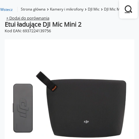
Strona główna
Kamery i mikrofony
DJI Mic
DJI Mic Mini 2
Etui
Wstecz
+ Dodaj do porównania
Etui ładujące DJI Mic Mini 2
Kod EAN: 6937224139756