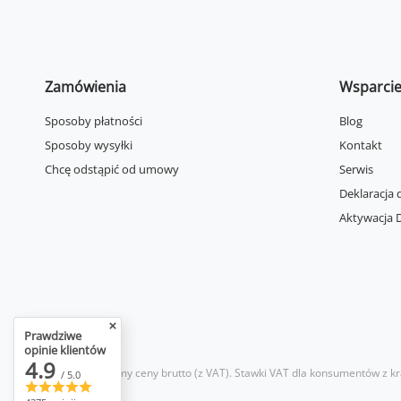
Zamówienia
Wsparci
Sposoby płatności
Blog
Sposoby wysyłki
Kontakt
Chcę odstąpić od umowy
Serwis
Deklaracja 
Aktywacja D
Prawdziwe
opinie klientów
4.9
W sklepie prezentujemy ceny brutto (z VAT).
Stawki VAT dla konsumentów z kr
/ 5.0