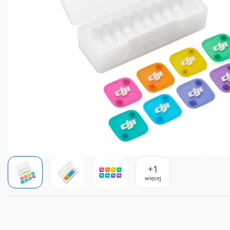
+
1
więcej