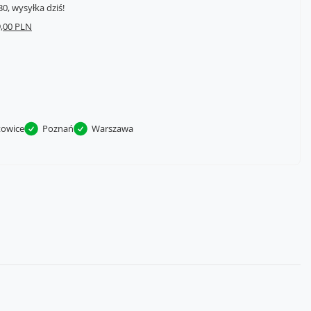
0, wysyłka dziś!
,00 PLN
towice
Poznań
Warszawa