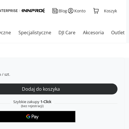
Blog
Konto
Koszyk
yczne
Specjalistyczne
DJI Care
Akcesoria
Outlet
o
/
szt.
Dodaj do koszyka
Szybkie zakupy
1-Click
(bez rejestracji)