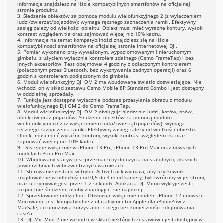
informacje znajdziesz na liście kompatybilnych smartfonów na oficjalnej
stronie produktu.
3. Śledzenie obiektów za pomocą modułu wielofunkcyjnego 2 (z wyłączeniem
ludzi/zwierząt/pojazdów): wymaga ręcznego zaznaczenia ramki. Efektywny
zasięg zależy od wielkości obiektu. Obiekt musi mieć wyraźne kontury, wysoki
kontrast względem tła oraz zajmować więcej niż 10% kadru.
4. Informacje na temat kompatybilności znajdziesz się na liście
kompatybilności smartfonów na oficjalnej stronie internetowej DJI.
5. Pomiar wykonano przy wyważonym, wypoziomowanym i nieruchomym
gimbalu, z użyciem wyłącznie kontrolera zdalnego (Osmo FrameTap) i bez
innych akcesoriów. Test obejmował 4 godziny z odłączonym kontrolerem
(połączonym przez Bluetooth, bez wykonywania żadnych operacji) oraz 6
godzin z kontrolerem podłączonym do gimbala.
6. Moduł wielofunkcyjny DJI OM 2 ma wbudowane światło doświetlające. Nie
wchodzi on w skład zestawu Osmo Mobile 8P Standard Combo i jest dostępny
w oddzielnej sprzedaży.
7. Funkcja jest dostępna wyłącznie podczas przesyłania obrazu z modułu
wielofunkcyjnego DJI OM 2 do Osmo FrameTap.
8. Moduł wielofunkcyjny DJI OM 2 obsługuje śledzenie ludzi, kotów, psów,
obiektów oraz pojazdów. Śledzenie obiektów za pomocą modułu
wielofunkcyjnego 2 (z wyłączeniem ludzi/zwierząt/pojazdów): wymaga
ręcznego zaznaczenia ramki. Efektywny zasięg zależy od wielkości obiektu.
Obiekt musi mieć wyraźne kontury, wysoki kontrast względem tła oraz
zajmować więcej niż 10% kadru.
9. Dostępne wyłącznie w iPhone 13 Pro, iPhone 13 Pro Max oraz nowszych
modelach Pro i Pro Max.
10. Wbudowany statyw jest przeznaczony do użycia na stabilnych, płaskich
powierzchniach w bezwietrznych warunkach.
11. Sterowanie gestami w trybie ActiveTrack wymaga, aby użytkownik
znajdował się w odległości od 0,5 do 4 m od kamery, był zwrócony w jej stronę
oraz utrzymywał gest przez 1-2 sekundy. Aplikacja DJI Mimo wykryje gest i
rozpocznie śledzenie osoby znajdującej się najbliżej.
12. Sprzedawane oddzielnie. Obsługuje wyłącznie modele iPhone 12 i nowsze.
Mocowanie jest kompatybilne z oficjalnymi etui Apple dla iPhone’ów z
MagSafe, co umożliwia korzystanie z niego bez konieczności zdejmowania
case’a.
13. DJI Mic Mini 2 nie wchodzi w skład niektórych zestawów i jest dostępny w