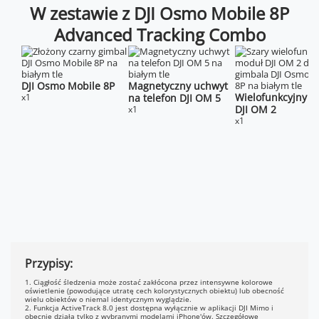
W zestawie z DJI Osmo Mobile 8P
Advanced Tracking Combo
DJI Osmo Mobile 8P
Magnetyczny uchwyt
Wielofunkcyjny 
x1
na telefon DJI OM 5
DJI OM 2
x1
x1
Przypisy:
1. Ciągłość śledzenia może zostać zakłócona przez intensywne kolorowe
oświetlenie (powodujące utratę cech kolorystycznych obiektu) lub obecność
wielu obiektów o niemal identycznym wyglądzie.
2. Funkcja ActiveTrack 8.0 jest dostępna wyłącznie w aplikacji DJI Mimo i
obecnie działa tylko z wybranymi modelami iPhone'ów. Szczegółowe