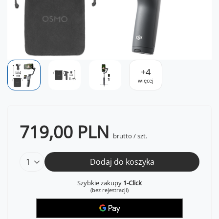
+
4
więcej
719,00 PLN
brutto
/
szt.
Dodaj do koszyka
Szybkie zakupy
1-Click
(bez rejestracji)