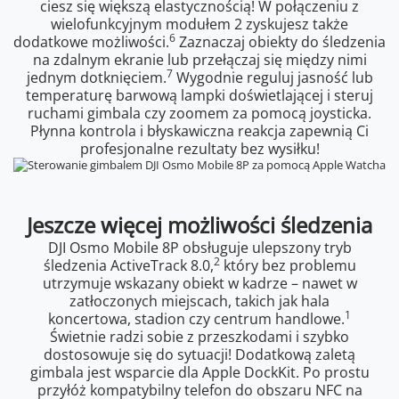
ciesz się większą elastycznością! W połączeniu z
wielofunkcyjnym modułem 2 zyskujesz także
6
dodatkowe możliwości.
Zaznaczaj obiekty do śledzenia
na zdalnym ekranie lub przełączaj się między nimi
7
jednym dotknięciem.
Wygodnie reguluj jasność lub
temperaturę barwową lampki doświetlającej i steruj
ruchami gimbala czy zoomem za pomocą joysticka.
Płynna kontrola i błyskawiczna reakcja zapewnią Ci
profesjonalne rezultaty bez wysiłku!
Jeszcze więcej możliwości śledzenia
DJI Osmo Mobile 8P obsługuje ulepszony tryb
2
śledzenia ActiveTrack 8.0,
który bez problemu
utrzymuje wskazany obiekt w kadrze – nawet w
zatłoczonych miejscach, takich jak hala
1
koncertowa, stadion czy centrum handlowe.
Świetnie radzi sobie z przeszkodami i szybko
dostosowuje się do sytuacji! Dodatkową zaletą
gimbala jest wsparcie dla Apple DockKit. Po prostu
przyłóż kompatybilny telefon do obszaru NFC na