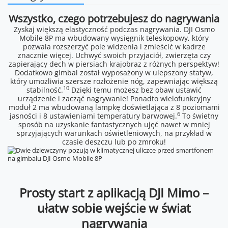
Wszystko, czego potrzebujesz do nagrywania
Zyskaj większą elastyczność podczas nagrywania. DJI Osmo
Mobile 8P ma wbudowany wysięgnik teleskopowy, który
pozwala rozszerzyć pole widzenia i zmieścić w kadrze
znacznie więcej. Uchwyć swoich przyjaciół, zwierzęta czy
zapierający dech w piersiach krajobraz z różnych perspektyw!
Dodatkowo gimbal został wyposażony w ulepszony statyw,
który umożliwia szersze rozłożenie nóg, zapewniając większą
10
stabilność.
Dzięki temu możesz bez obaw ustawić
urządzenie i zacząć nagrywanie! Ponadto wielofunkcyjny
moduł 2 ma wbudowaną lampkę doświetlająca z 8 poziomami
6
jasności i 8 ustawieniami temperatury barwowej.
To świetny
sposób na uzyskanie fantastycznych ujęć nawet w mniej
sprzyjających warunkach oświetleniowych, na przykład w
czasie deszczu lub po zmroku!
Prosty start z aplikacją DJI Mimo –
ułatw sobie wejście w świat
nagrywania