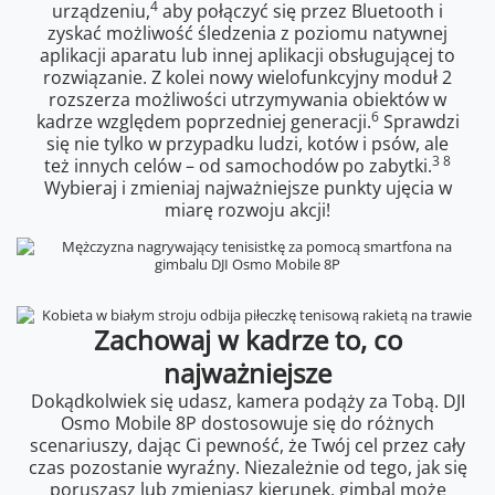
4
urządzeniu,
aby połączyć się przez Bluetooth i
zyskać możliwość śledzenia z poziomu natywnej
aplikacji aparatu lub innej aplikacji obsługującej to
rozwiązanie. Z kolei nowy wielofunkcyjny moduł 2
rozszerza możliwości utrzymywania obiektów w
6
kadrze względem poprzedniej generacji.
Sprawdzi
się nie tylko w przypadku ludzi, kotów i psów, ale
3 8
też innych celów – od samochodów po zabytki.
Wybieraj i zmieniaj najważniejsze punkty ujęcia w
miarę rozwoju akcji!
Zachowaj w kadrze to, co
najważniejsze
Dokądkolwiek się udasz, kamera podąży za Tobą. DJI
Osmo Mobile 8P dostosowuje się do różnych
scenariuszy, dając Ci pewność, że Twój cel przez cały
czas pozostanie wyraźny. Niezależnie od tego, jak się
poruszasz lub zmieniasz kierunek, gimbal może