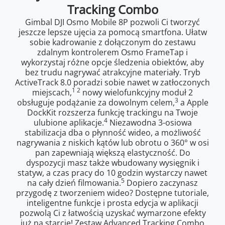
Tracking Combo
Gimbal DJI Osmo Mobile 8P pozwoli Ci tworzyć
jeszcze lepsze ujęcia za pomocą smartfona. Ułatw
sobie kadrowanie z dołączonym do zestawu
zdalnym kontrolerem Osmo FrameTap i
wykorzystaj różne opcje śledzenia obiektów, aby
bez trudu nagrywać atrakcyjne materiały. Tryb
ActiveTrack 8.0 poradzi sobie nawet w zatłoczonych
1 2
miejscach,
nowy wielofunkcyjny moduł 2
3
obsługuje podążanie za dowolnym celem,
a Apple
DockKit rozszerza funkcję trackingu na Twoje
4
ulubione aplikacje.
Niezawodna 3-osiowa
stabilizacja dba o płynność wideo, a możliwość
nagrywania z niskich kątów lub obrotu o 360° w osi
pan zapewniają większą elastyczność. Do
dyspozycji masz także wbudowany wysięgnik i
statyw, a czas pracy do 10 godzin wystarczy nawet
5
na cały dzień filmowania.
Dopiero zaczynasz
przygodę z tworzeniem wideo? Dostępne tutoriale,
inteligentne funkcje i prosta edycja w aplikacji
pozwolą Ci z łatwością uzyskać wymarzone efekty
już na starcie! Zestaw Advanced Tracking Combo