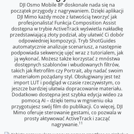
DJI Osmo Mobile 8P doskonale nada się na
początek przygody z nagrywaniem. Dzięki aplikacji
DJI Mimo każdy może z łatwością tworzyć jak
profesjonalista! Funkcja Composition Assist
dostępna w trybie ActiveTrack wyświetla nakładkę
przedstawiającą złoty podział, aby ułatwić Ci dobór
odpowiedniej kompozycji. Tryb ShotGuides
automatycznie analizuje scenariusz, a następnie
podpowiada sekwencję ujęć wraz z tutorialem, jak
ją wykonać. Możesz także korzystać z mnóstwa
dostępnych szablonów i wbudowanych filtrów,
takich jak Retrofilm czy Portrait, aby nadać swoim
materiałom pożądany styl. Obsługiwany jest też
import LUT i podgląd w czasie rzeczywistym, co
jeszcze bardziej ułatwia dopracowanie materiału.
Dodatkowo dostępna jest szybka edycja wideo za
pomocą AI – dzięki temu w mgnieniu oka
przygotujesz swój film do publikacji. Co więcej, DJI
Mimo oferuje sterowanie gestami, co pozwala w
prosty aktywować ActiveTrack i zacząć
11
nagrywanie.