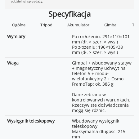
oddzielnej sprzedaży.
Specyfikacja
Ogólne
Tripod
Akumulator
Gimbal
Try
Wymiary
Po rozłożeniu: 291×110×101
mm (dł. × szer. × wys.)
Po złożeniu: 196×105×38
mm (dł. × szer. × wys.)
Waga
Gimbal + wbudowany statyw
+ magnetyczny uchwyt na
telefon 5 + moduł
wielofunkcyjny 2 + Osmo
FrameTap: ok. 386 g
Dane zebrano w
kontrolowanych warunkach.
Rzeczywiste doświadczenia
mogą się różnić.
Wysięgnik teleskopowy
Wbudowany wysięgnik
teleskopowy
Maksymalna długość: 215
mm