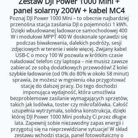
Zestaw DJI Power 1000 Mini +
panel solarny 200W + kabel MC4
Poznaj DJI Power 1000 Mini – to obecnie najbardziej
przenośna stacja zasilania DJI o pojemności 1 kWh.
Dzięki wbudowanej ładowarce samochodowej 400
W i modułowi MPPT 400 W doskonale sprawdzi się
podczas biwakowania, dalekich podróży, sesji
zdjęciowych w terenie i wiele więcej. Zwijany kabel
USB-C o mocy 100 W pozwala w krótkim czasie
naładować telefon czy laptopa – nie musisz zawsze
zabierać ze sobą dodatkowych przewodów! Z kolei
szybkie ładowanie (od 0% do 80% w około 58 minut)
sprawia, że możesz w mgnieniu oka przygotować
stację do dalszej pracy. Do tego dochodzi
imponująca wydajność, która umożliwia
bezproblemowe zasilanie wymagających sprzętów,
takich jak lodówka, toster czy mikrofalówka. Całość
uzupełnia wytrzymała, solidna konstrukcja, dzięki
której DJI Power 1000 Mini posłuży Ci przez długie
lata. Zapewnij sobie niezawodny zapas energii i
przygotuj się na nieprzewidziane sytuacje! W skład
zestawu wchodzi stacja, panel fotowoltaiczny o