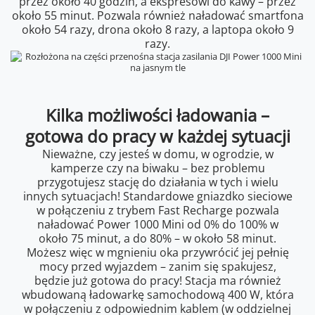
przez około 40 godzin, a ekspresowi do kawy – przez
około 55 minut. Pozwala również naładować smartfona
około 54 razy, drona około 8 razy, a laptopa około 9
razy.
Kilka możliwości ładowania –
gotowa do pracy w każdej sytuacji
Nieważne, czy jesteś w domu, w ogrodzie, w
kamperze czy na biwaku – bez problemu
przygotujesz stację do działania w tych i wielu
innych sytuacjach! Standardowe gniazdko sieciowe
w połączeniu z trybem Fast Recharge pozwala
naładować Power 1000 Mini od 0% do 100% w
około 75 minut, a do 80% – w około 58 minut.
Możesz więc w mgnieniu oka przywrócić jej pełnię
mocy przed wyjazdem – zanim się spakujesz,
będzie już gotowa do pracy! Stacja ma również
wbudowaną ładowarkę samochodową 400 W, która
w połączeniu z odpowiednim kablem (w oddzielnej