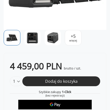
+
5
więcej
4 459,00 PLN
brutto
/
szt.
Dodaj do koszyka
Szybkie zakupy
1-Click
(bez rejestracji)