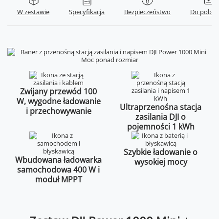
W zestawie
Specyfikacja
Bezpieczeństwo
Do pobra
Zwijany przewód 100
W, wygodne ładowanie
Ultraprzenośna stacja
i przechowywanie
zasilania DJI o
pojemności 1 kWh
Szybkie ładowanie o
Wbudowana ładowarka
wysokiej mocy
samochodowa 400 W i
moduł MPPT