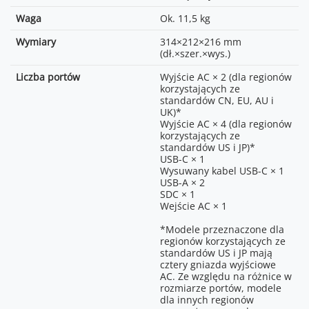
Waga
Ok. 11,5 kg
Wymiary
314×212×216 mm
(dł.×szer.×wys.)
Liczba portów
Wyjście AC × 2 (dla regionów
korzystających ze
standardów CN, EU, AU i
UK)*
Wyjście AC × 4 (dla regionów
korzystających ze
standardów US i JP)*
USB-C × 1
Wysuwany kabel USB-C × 1
USB-A × 2
SDC × 1
Wejście AC × 1
*Modele przeznaczone dla
regionów korzystających ze
standardów US i JP mają
cztery gniazda wyjściowe
AC. Ze względu na różnice w
rozmiarze portów, modele
dla innych regionów