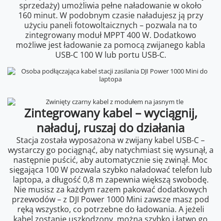
sprzedaży) umożliwia pełne naładowanie w około
160 minut. W podobnym czasie naładujesz ją przy
użyciu paneli fotowoltaicznych – pozwala na to
zintegrowany moduł MPPT 400 W. Dodatkowo
możliwe jest ładowanie za pomocą zwijanego kabla
USB-C 100 W lub portu USB-C.
Zintegrowany kabel – wyciągnij,
naładuj, ruszaj do działania
Stacja została wyposażona w zwijany kabel USB-C –
wystarczy go pociągnąć, aby natychmiast się wysunął, a
następnie puścić, aby automatycznie się zwinął. Moc
sięgająca 100 W pozwala szybko naładować telefon lub
laptopa, a długość 0,8 m zapewnia większą swobodę.
Nie musisz za każdym razem pakować dodatkowych
przewodów – z DJI Power 1000 Mini zawsze masz pod
ręką wszystko, co potrzebne do ładowania. A jeżeli
kabel zostanie uszkodzony, można szybko i łatwo go