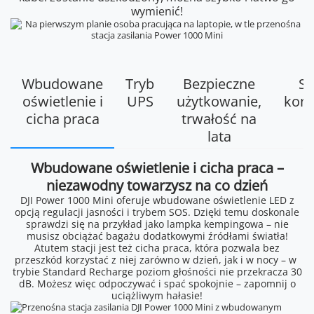
wymienić!
Wbudowane
Tryb
Bezpieczne
So
oświetlenie i
UPS
użytkowanie,
kons
cicha praca
trwałość na
lata
Wbudowane oświetlenie i cicha praca –
niezawodny towarzysz na co dzień
DJI Power 1000 Mini oferuje wbudowane oświetlenie LED z
opcją regulacji jasności i trybem SOS. Dzięki temu doskonale
sprawdzi się na przykład jako lampka kempingowa – nie
musisz obciążać bagażu dodatkowymi źródłami światła!
Atutem stacji jest też cicha praca, która pozwala bez
przeszkód korzystać z niej zarówno w dzień, jak i w nocy – w
trybie Standard Recharge poziom głośności nie przekracza 30
dB. Możesz więc odpoczywać i spać spokojnie – zapomnij o
uciążliwym hałasie!