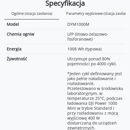
Specyfikacja
Ogólne (stacja zasilania)
Parametry wyjściowe (stacja zasilania
Model
DYM1000M
Chemia ogniw
LFP (litowo-żelazowo-
fosforanowe)
Energia
1008 Wh (typowa)
Żywotność
Utrzymuje ponad 80%
pojemności po 4000 cykli.
*Jeden cykl definiowany jest
jako pełne naładowanie i
rozładowanie.
Przetestowano w środowisku
laboratoryjnym, w
temperaturze 25°C, podczas
ładowania DJI Power 1000
Mini w trybie Standard i
przy rozładowaniu z mocą
wyjściową 400 W
dostarczaną do urządzeń
zewnętrznych.