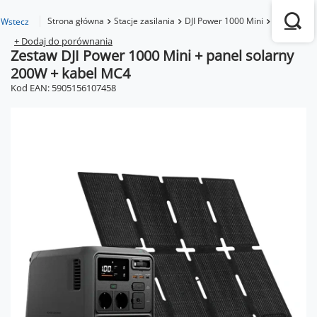
Strona główna
Stacje zasilania
DJI Power 1000 Mini
Zestaw DJI
Wstecz
+ Dodaj do porównania
Zestaw DJI Power 1000 Mini + panel solarny
200W + kabel MC4
Kod EAN: 5905156107458