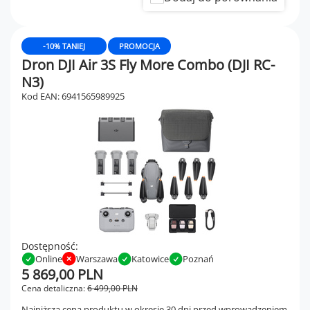
-10% TANIEJ
PROMOCJA
Dron DJI Air 3S Fly More Combo (DJI RC-
N3)
Kod EAN: 6941565989925
Dostępność:
Online
Warszawa
Katowice
Poznań
5 869,00 PLN
Cena detaliczna:
6 499,00 PLN
Najniższa cena produktu w okresie 30 dni przed wprowadzeniem