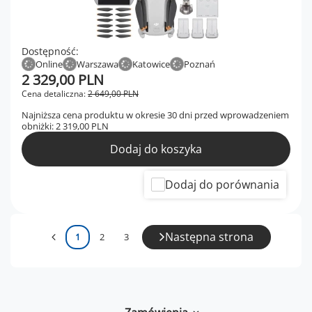
Dostępność:
Online
Warszawa
Katowice
Poznań
2 329,00 PLN
Cena detaliczna:
2 649,00 PLN
Najniższa cena produktu w okresie 30 dni przed wprowadzeniem
obniżki:
2 319,00 PLN
Dodaj do koszyka
Dodaj do porównania
Następna strona
1
2
3
Zamówienia