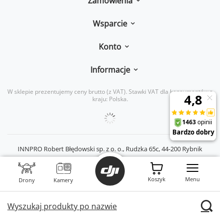
Wsparcie
Konto
Informacje
W sklepie prezentujemy ceny brutto (z VAT).
Stawki VAT dla konsumentów z
kraju:
Polska
.
INNPRO Robert Błędowski sp. z o. o.,
Rudzka 65c
,
44-200
Rybnik
|
mail:
kontakt@dji-ars.pl
|
telefon:
734 734 920
|
NIP:
PL6423234719
|
KRS:
0000944160
Koszyk
Menu
Drony
Kamery
Wyszukaj produkty po nazwie