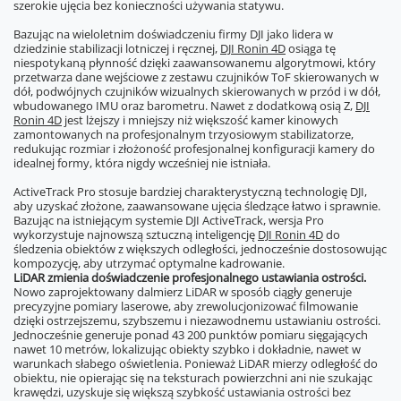
szerokie ujęcia bez konieczności używania statywu.
Bazując na wieloletnim doświadczeniu firmy DJI jako lidera w
dziedzinie stabilizacji lotniczej i ręcznej,
DJI Ronin 4D
osiąga tę
niespotykaną płynność dzięki zaawansowanemu algorytmowi, który
przetwarza dane wejściowe z zestawu czujników ToF skierowanych w
dół, podwójnych czujników wizualnych skierowanych w przód i w dół,
wbudowanego IMU oraz barometru. Nawet z dodatkową osią Z,
DJI
Ronin 4D
jest lżejszy i mniejszy niż większość kamer kinowych
zamontowanych na profesjonalnym trzyosiowym stabilizatorze,
redukując rozmiar i złożoność profesjonalnej konfiguracji kamery do
idealnej formy, która nigdy wcześniej nie istniała.
ActiveTrack Pro stosuje bardziej charakterystyczną technologię DJI,
aby uzyskać złożone, zaawansowane ujęcia śledzące łatwo i sprawnie.
Bazując na istniejącym systemie DJI ActiveTrack, wersja Pro
wykorzystuje najnowszą sztuczną inteligencję
DJI Ronin 4D
do
śledzenia obiektów z większych odległości, jednocześnie dostosowując
kompozycję, aby utrzymać optymalne kadrowanie.
LiDAR zmienia doświadczenie profesjonalnego ustawiania ostrości.
Nowo zaprojektowany dalmierz LiDAR w sposób ciągły generuje
precyzyjne pomiary laserowe, aby zrewolucjonizować filmowanie
dzięki ostrzejszemu, szybszemu i niezawodnemu ustawianiu ostrości.
Jednocześnie generuje ponad 43 200 punktów pomiaru sięgających
nawet 10 metrów, lokalizując obiekty szybko i dokładnie, nawet w
warunkach słabego oświetlenia. Ponieważ LiDAR mierzy odległość do
obiektu, nie opierając się na teksturach powierzchni ani nie szukając
krawędzi, uzyskuje się większą szybkość ustawiania ostrości bez