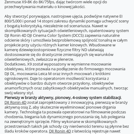
Zenmuse X9-8K do 8K/75fps, dając twórcom wiele opcji do
przechwytywania materiału o kinowej jakości.
Aby stworzyć porywające, nastrojowe ujęcia, podwójne natywne EI
800/5,000 i ponad 14 stopni zakresu dynamiki pomaga uchwycić sceny
z bogatą kolorystyką, niezależnie od scenariusza. Nawet w
skomplikowanych sytuacjach oświetleniowych, opatentowany system
DJI Ronin 4D DJI Cinema Color System (DCCS) zapewnia naturalne
odcienie skóry i umożliwia bezproblemową spójność tonalną w całym
projekcie przy użyciu różnych kamer kinowych. Wbudowane w
kamerę dziewięciostopniowe fizyczne filtry ND ułatwiają
dostosowanie się do drastycznie zmieniających się warunków
oświetleniowych, zwłaszcza w plenerze.
Dodatkowo, X9 został wyposażony w wymienne mocowanie
obiektywu, które pozwala na podłączenie do firmowego mocowania
DJI DL, mocowania Leica M oraz innych mocowań z krótkimi
ogniskowymi. Daje to operatorom możliwość korzystania z
obiektywów o bardzo dużym otworze przysłony, obiektywów
anamorficznych oraz zabytkowych obiektywów manualnych, tworząc
swój własny styl.
Pierwszy w branży aktywny, pionowy, 4-osiowy system stabilizacji
.
DJI Ronin 4D
został zaprojektowany z innowacyjną, pierwszą w branży
aktywną osią Z, aby skutecznie wyeliminować pionowe drgania
kamery. Technologia ta pozwala operatorowi na filmowanie podczas
chodzenia, biegania lub dynamicznego poruszania się, lub polegania
na zewnętrznym sprzęcie. Filmy wykonane w skomplikowanych
przestrzeniach takich jak schody czy nierówności terenu są płynne bez
śladu kroków operatora.
DJI Ronin 4D
z łatwością rejestruje nawet