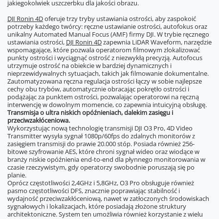
jakiegokolwiek uszczerbku dla jakości obrazu.
DJI Ronin 4D
oferuje trzy tryby ustawiania ostrości, aby zaspokoić
potrzeby każdego twórcy: ręczne ustawianie ostrości, autofokus oraz
unikalny Automated Manual Focus (AMF) firmy DJI. W trybie ręcznego
ustawiania ostrości,
DJI Ronin 4D
zapewnia LiDAR Waveform, narzędzie
wspomagające, które pozwala operatorom filmowym zlokalizować
punkty ostrości i wyciągnąć ostrość z niezwykłą precyzją. Autofocus
utrzymuje ostrość na obiekcie w bardziej dynamicznych i
nieprzewidywalnych sytuacjach, takich jak filmowanie dokumentalne.
Zautomatyzowana ręczna regulacja ostrości łączy w sobie najlepsze
cechy obu trybów, automatycznie obracając pokrętło ostrości i
podążając za punktem ostrości, pozwalając operatorowi na ręczną
interwencję w dowolnym momencie, co zapewnia intuicyjną obsługę.
Transmisja o ultra niskich opóźnieniach, dalekim zasięgu i
przeciwzakłóceniowa.
Wykorzystując nową technologię transmisji DJI O3 Pro, 4D Video
Transmitter wysyła sygnał 1080p/60fps do zdalnych monitorów z
zasięgiem transmisji do prawie 20.000 stóp. Posiada również 256-
bitowe szyfrowanie AES, które chroni sygnał wideo oraz wiodące w
branży niskie opóźnienia end-to-end dla płynnego monitorowania w
czasie rzeczywistym, gdy operatorzy swobodnie poruszają się po
planie.
Oprócz częstotliwości 2,4GHz i 5,8GHz, O3 Pro obsługuje również
pasmo częstotliwości DFS, znacznie poprawiając stabilność i
wydajność przeciwzakłóceniową, nawet w zatłoczonych środowiskach
sygnałowych i lokalizacjach, które posiadają złożone struktury
architektoniczne. System ten umożliwia również korzystanie z wielu