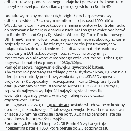
odbiorników za pomocą jednego nadajnika i pozwala użytkownikom
na szybkie przełączanie zasilania pomiędzy wieloma Ronin 4D.
Dodatkowy zdalny monitor High-Bright łączy bezprzewodowy
odbiornik wideo z 7-calowym monitorem o jasności 1500 nitów.
Wbudowany czujnik żyroskopowy zmienia monitor w kontroler ruchu
do sterowania kamerą w oparciu o ruch. Można go również podłączyć
do Ronin 4D Hand Grips, DJI Master Wheels, DJI Force Pro lub nowego
DJI Three-Channel Follow Focus, aby zmodernizować skoordynowane
sesje zdjęciowe. Gdy kilka zdalnych monitorów jest używanych w
połączeniu, każde urządzenie może odtwarzać materiał osobno z
niezależnym LUT, załadowanym bez zakłócania pracy innych
monitorów. Wbudowane w monitor gniazdo kart microSD obsługuje
nagrywanie materiału proxy do 1080p/60fps.
Pamięć masowa, nagrywanie dźwięku i żywotność baterii.
Aby zaspokoić potrzeby szerokiego grona użytkowników,
DJI Ronin 4D
oferuje trzy metody przechowywania danych. USB SSD zapewnia
projektom 4K z opłacalnym rozwiązaniem. Karta CFexpress Type-B
oferuje kompatybilność i stabilność. Autorski PROSSD 1TB firmy DJI
zapewnia najlepszą wydajność i najwyższą stabilność dla
wewnętrznego nagrywania w maksymalnej rozdzielczości i
częstotliwości klatek.
Do nagrywania dźwięku,
DJI Ronin 4D
posiada wbudowane mikrofony
do obsługi 2-kanałowego 24-bitowego dźwięku. Posiada również dwa
gniazda 3,5 mm na korpusie i dwa porty XLR na Expansion Plate dla
dodatkowych opcji wejścia i wyjścia.
Podobnie jak Ronin 2 i Inspire 2,
DJI Ronin 4D
wykorzystuje
inteligentną baterię TB50, która oferuje do 2,5 godziny czasu