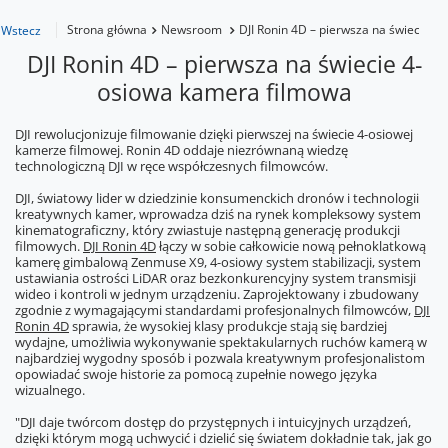
Strona główna
Newsroom
DJI Ronin 4D – pierwsza na świecie 
Wstecz
DJI Ronin 4D – pierwsza na świecie 4-
osiowa kamera filmowa
DJI rewolucjonizuje filmowanie dzięki pierwszej na świecie 4-osiowej
kamerze filmowej. Ronin 4D oddaje niezrównaną wiedzę
technologiczną DJI w ręce współczesnych filmowców.
DJI, światowy lider w dziedzinie konsumenckich dronów i technologii
kreatywnych kamer, wprowadza dziś na rynek kompleksowy system
kinematograficzny, który zwiastuje następną generację produkcji
filmowych.
DJI Ronin 4D
łączy w sobie całkowicie nową pełnoklatkową
kamerę gimbalową Zenmuse X9, 4-osiowy system stabilizacji, system
ustawiania ostrości LiDAR oraz bezkonkurencyjny system transmisji
wideo i kontroli w jednym urządzeniu. Zaprojektowany i zbudowany
zgodnie z wymagającymi standardami profesjonalnych filmowców,
DJI
Ronin 4D
sprawia, że wysokiej klasy produkcje stają się bardziej
wydajne, umożliwia wykonywanie spektakularnych ruchów kamerą w
najbardziej wygodny sposób i pozwala kreatywnym profesjonalistom
opowiadać swoje historie za pomocą zupełnie nowego języka
wizualnego.
"DJI daje twórcom dostęp do przystępnych i intuicyjnych urządzeń,
dzięki którym mogą uchwycić i dzielić się światem dokładnie tak, jak go