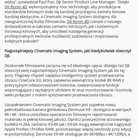
widzą", powiedział Paul Pan, DJI Senior Product Line Manager. "Dzięki
DJI Ronin 4D
, wykorzystujemy moc technologii, aby produkcja w
standardzie kinowym stała się bardziej przystępna, kamery kinowe
bardziej elastyczne, a Cinematic Imaging System dostępny dla
nieograniczonej liczby filmowców.
DJI Ronin 4D
czerpie z naszego
doświadczenia w zakresie zarówno lotniczych, jak i naziemnych
innowacji kinowych, aby umożliwić następnej generacji
profesjonalnych twórców możliwość zadziwiania i inspirowania
kolejnych pokoleń"
Najpotężniejszy
Cinematic Imaging System
, jaki kiedykolwiek stworzył
DJI.
Doskonałe filmowanie zaczyna się od idealnego ujęcia, dlatego też DJI
stworzył swój najpotężniejszy Cinematic Imaging System jak do tej
pory. Flagowy chipset napędza inteligentny system przetwarzania
obrazu CineCore 3.0, który zapewnia wewnętrzny kodek 8K RAW z
precyzyjnym odwzorowaniem kolorów, zaawansowane funkcje
wspomagające z wydajnym silnikiem AI oraz monitorowanie i kontrolę
wielu połączeń z niskim opóźnieniem przetwarzania obrazu.
Uzupełnieniem Cinematic Imaging System jest zupełnie nowa,
pełnoklatkowa kamera gimbalowa Zenmuse X9 - dostępna w wersjach
8K i 6K - która umożliwia operatorom filmowym rejestrowanie
materiału w pełnej kinowej jakości. Oprócz powszechnie stosowanego
kodeka H.264, zarówno X9-8K jak i X9-6K mogą wewnętrznie nagrywać
Apple ProRes i ProRes RAW, pozostawiając więcej swobody przy edycji
w postprodukcji. Zenmuse X9-6K obsługuje do 6K/60fps i 4K/120fps, a