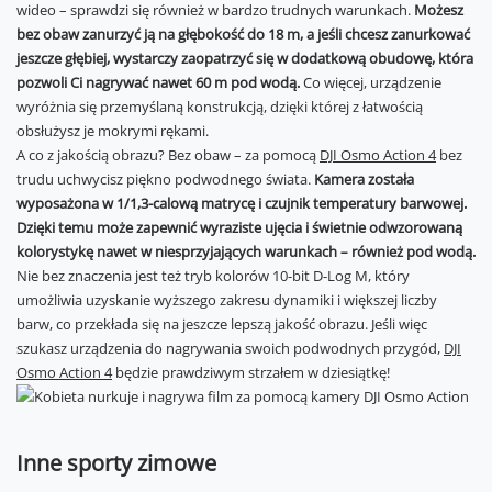
wideo – sprawdzi się również w bardzo trudnych warunkach.
Możesz
bez obaw zanurzyć ją na głębokość do 18 m, a jeśli chcesz zanurkować
jeszcze głębiej, wystarczy zaopatrzyć się w dodatkową obudowę, która
pozwoli Ci nagrywać nawet 60 m pod wodą.
Co więcej, urządzenie
wyróżnia się przemyślaną konstrukcją, dzięki której z łatwością
obsłużysz je mokrymi rękami.
A co z jakością obrazu? Bez obaw – za pomocą
DJI Osmo Action 4
bez
trudu uchwycisz piękno podwodnego świata.
Kamera została
wyposażona w 1/1,3-calową matrycę i czujnik temperatury barwowej.
Dzięki temu może zapewnić wyraziste ujęcia i świetnie odwzorowaną
kolorystykę nawet w niesprzyjających warunkach – również pod wodą.
Nie bez znaczenia jest też tryb kolorów 10-bit D-Log M, który
umożliwia uzyskanie wyższego zakresu dynamiki i większej liczby
barw, co przekłada się na jeszcze lepszą jakość obrazu. Jeśli więc
szukasz urządzenia do nagrywania swoich podwodnych przygód,
DJI
Osmo Action 4
będzie prawdziwym strzałem w dziesiątkę!
Inne sporty zimowe