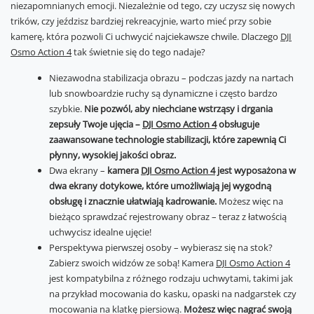
niezapomnianych emocji. Niezależnie od tego, czy uczysz się nowych
trików, czy jeździsz bardziej rekreacyjnie, warto mieć przy sobie
kamerę, która pozwoli Ci uchwycić najciekawsze chwile. Dlaczego
DJI
Osmo Action 4
tak świetnie się do tego nadaje?
Niezawodna stabilizacja obrazu – podczas jazdy na nartach
lub snowboardzie ruchy są dynamiczne i często bardzo
szybkie.
Nie pozwól, aby niechciane wstrząsy i drgania
zepsuły Twoje ujęcia –
DJI Osmo Action 4
obsługuje
zaawansowane technologie stabilizacji, które zapewnią Ci
płynny, wysokiej jakości obraz.
Dwa ekrany –
kamera
DJI Osmo Action 4
jest wyposażona w
dwa ekrany dotykowe, które umożliwiają jej wygodną
obsługę i znacznie ułatwiają kadrowanie.
Możesz więc na
bieżąco sprawdzać rejestrowany obraz – teraz z łatwością
uchwycisz idealne ujęcie!
Perspektywa pierwszej osoby – wybierasz się na stok?
Zabierz swoich widzów ze sobą! Kamera
DJI Osmo Action 4
jest kompatybilna z różnego rodzaju uchwytami, takimi jak
na przykład mocowania do kasku, opaski na nadgarstek czy
mocowania na klatkę piersiową.
Możesz więc nagrać swoją