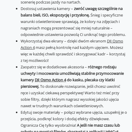
scenerię podczas jazdy na nartach.
Dostosuj ustawienia kamery –
zwróć uwagę szczególnie na
balans bieli, ISO, ekspozycję i przysłonę.
Śnieg i specyficzne
warunki oświetleniowe sprawiają, że kolory na zdjęciach i
nagraniach mogą prezentować się mniej naturalnie –
odpowiednie ustawienia pozwolą Ci uniknąć tego problemu.
Wykorzystaj dwa ekrany – dzięki dwóm ekranom
DJI Osmo
Action 4
masz pełną kontrolę nad każdym ujęciem. Możesz
więc w każdej chwili sprawdzić i skorygować kadr – korzystaj
z tej możliwości!
Zaopatrz się w dodatkowe akcesoria –
różnego rodzaju
uchwyty i mocowania umożliwiają stabilne przymocowanie
kamery
DJI Osmo Action 4
do kasku, plecaka czy klatki
piersiowej.
To doskonałe rozwiązanie, jeśli chcesz uwolnić
ręce i uzyskać ciekawą perspektywę! Warto też mieć przy
sobie filtry, dzięki którym nagrasz wysokiej jakości ujęcia
nawet w trudnych warunkach oświetleniowych.
Edytuj swoje materiały – połącz wybrane ujęcia, uzupełnij je o
przejścia, podkręć kolory i dodaj efekty dźwiękowe.
Ogranicza Cię tylko wyobraźnia!
A jeśli nie masz czasu lub
ochoty na montaż filmów, skorzystaj z aplikacji LightCut,