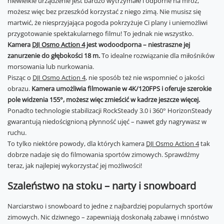
niewielkie urządzenie jest bardzo wytrzymałe i odporne na mróz,
możesz więc bez przeszkód korzystać z niego zimą. Nie musisz się
martwić, że niesprzyjająca pogoda pokrzyżuje Ci plany i uniemożliwi
przygotowanie spektakularnego filmu! To jednak nie wszystko.
Kamera
DJI Osmo Action 4
jest wodoodporna – niestraszne jej
zanurzenie do głębokości 18 m.
To idealne rozwiązanie dla miłośników
morsowania lub nurkowania.
Pisząc o
DJI Osmo Action 4
, nie sposób też nie wspomnieć o jakości
obrazu.
Kamera umożliwia filmowanie w 4K/120FPS i oferuje szerokie
pole widzenia 155°, możesz więc zmieścić w kadrze jeszcze więcej.
Ponadto technologie stabilizacji RockSteady 3.0 i 360° HorizonSteady
gwarantują niedoścignioną płynność ujęć – nawet gdy nagrywasz w
ruchu.
To tylko niektóre powody, dla których kamera
DJI Osmo Action 4
tak
dobrze nadaje się do filmowania sportów zimowych. Sprawdźmy
teraz, jak najlepiej wykorzystać jej możliwości!
Szaleństwo na stoku – narty i snowboard
Narciarstwo i snowboard to jedne z najbardziej popularnych sportów
zimowych. Nic dziwnego – zapewniają doskonałą zabawę i mnóstwo