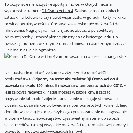
To oczywiście nie wszystkie sporty zimowe, w których można
wykorzystać kamerę
DJI Osmo Action 4
. Szalona jazda na sankach,
sztuczki na lodowisku czy nawet wspinaczka w górach – to tylko kilka
przykładów aktywności, które stwarzają doskonałe możliwości do
filmowania. Nagraj dynamiczny zjazd ze zbocza z perspektywy
pierwszej osoby, uchwyć płynne piruety na tle lśniącego lodu lub
uwiecznij moment, w którym z dumą staniesz na ośnieżonym szczycie
– niemal nic Cię nie ogranicza!
Nie musisz się martwić, że kamera zbyt szybko odmówi Ci
posłuszeństwa.
Odporny na mróz akumulator
DJI Osmo Action 4
pozwala na około 150 minut filmowania w temperaturach do -20°C.
A
jeśli założysz rękawiczki, nadal możesz w każdej chwili zacząć
nagrywanie lub zrobić zdjęcie – urządzenie obsługuje sterowanie
głosem, co pozwala kontrolować je za pomocą prostych komend. Jego
dodatkową zaletą jest opcja szybkiego przełączania się na nagrywanie
w pionie – teraz z łatwością stworzysz świetny materiał do swoich
social mediów. Odkryj wszystkie możliwości tej kompaktowej kamery i
przygotuj mnóstwo zachwycających filmów!