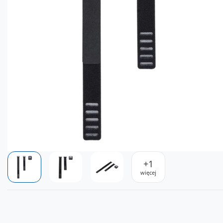
+
1
więcej