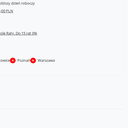
bliższy dzień roboczy
,00 PLN
cole Raty.
towice
Poznań
Warszawa