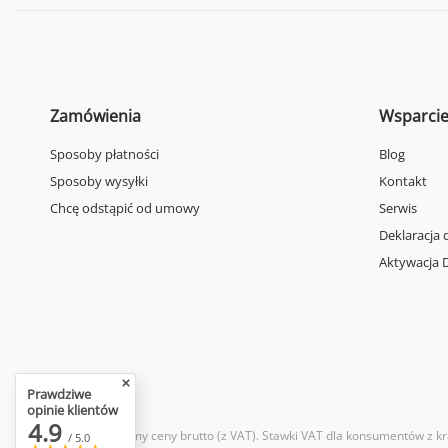
Zamówienia
Wsparci
Sposoby płatności
Blog
Sposoby wysyłki
Kontakt
Chcę odstąpić od umowy
Serwis
Deklaracja 
Aktywacja D
Prawdziwe
opinie klientów
4.9
W sklepie prezentujemy ceny brutto (z VAT).
Stawki VAT dla konsumentów z kr
/ 5.0