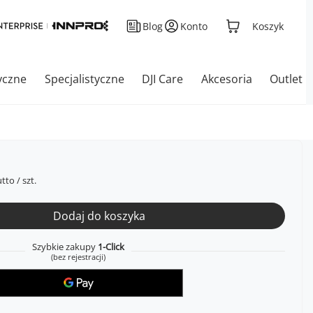
Blog
Konto
Koszyk
yczne
Specjalistyczne
DJI Care
Akcesoria
Outlet
tto
/
szt.
Dodaj do koszyka
Szybkie zakupy
1-Click
(bez rejestracji)