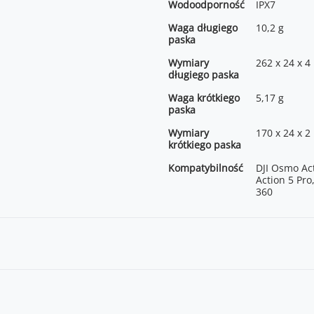
Wodoodporność
IPX7
Waga długiego
10,2 g
paska
Wymiary
262 x 24 x 
długiego paska
Waga krótkiego
5,17 g
paska
Wymiary
170 x 24 x 
krótkiego paska
Kompatybilność
DJI Osmo Ac
Action 5 Pro
360