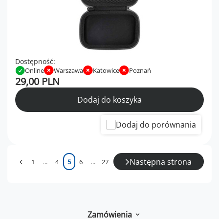
Dostępność:
Online
Warszawa
Katowice
Poznań
29,00 PLN
Dodaj do koszyka
Dodaj do porównania
Następna strona
1
...
4
5
6
...
27
Zamówienia