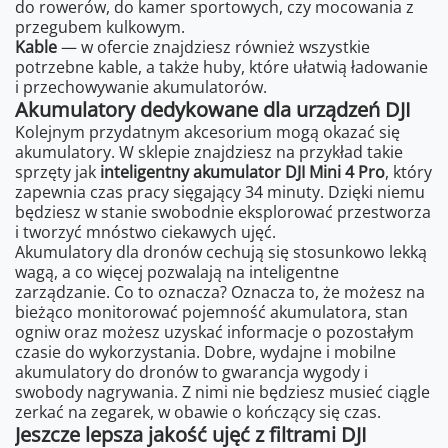
do rowerów, do kamer sportowych, czy mocowania z
przegubem kulkowym.
Kable
— w ofercie znajdziesz również wszystkie
potrzebne kable, a także huby, które ułatwią ładowanie
i przechowywanie akumulatorów.
Akumulatory dedykowane dla urządzeń DJI
Kolejnym przydatnym akcesorium mogą okazać się
akumulatory. W sklepie znajdziesz na przykład takie
sprzęty jak
inteligentny akumulator DJI Mini 4 Pro
, który
zapewnia czas pracy sięgający 34 minuty. Dzięki niemu
będziesz w stanie swobodnie eksplorować przestworza
i tworzyć mnóstwo ciekawych ujęć.
Akumulatory dla dronów cechują się stosunkowo lekką
wagą, a co więcej pozwalają na inteligentne
zarządzanie. Co to oznacza? Oznacza to, że możesz na
bieżąco monitorować pojemność akumulatora, stan
ogniw oraz możesz uzyskać informacje o pozostałym
czasie do wykorzystania. Dobre, wydajne i mobilne
akumulatory do dronów to gwarancja wygody i
swobody nagrywania. Z nimi nie będziesz musieć ciągle
zerkać na zegarek, w obawie o kończący się czas.
Jeszcze lepsza jakość ujęć z filtrami DJI