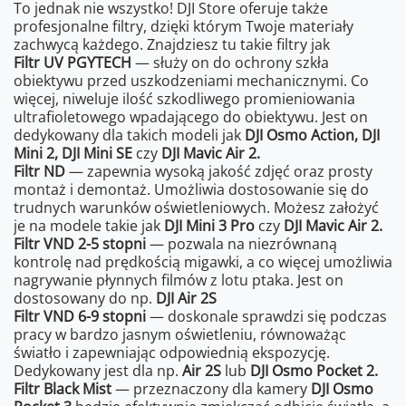
To jednak nie wszystko! DJI Store oferuje także
profesjonalne filtry, dzięki którym Twoje materiały
zachwycą każdego. Znajdziesz tu takie filtry jak
Filtr UV PGYTECH
— służy on do ochrony szkła
obiektywu przed uszkodzeniami mechanicznymi. Co
więcej, niweluje ilość szkodliwego promieniowania
ultrafioletowego wpadającego do obiektywu. Jest on
dedykowany dla takich modeli jak
DJI Osmo Action, DJI
Mini 2, DJI Mini SE
czy
DJI Mavic Air 2.
Filtr ND
— zapewnia wysoką jakość zdjęć oraz prosty
montaż i demontaż. Umożliwia dostosowanie się do
trudnych warunków oświetleniowych. Możesz założyć
je na modele takie jak
DJI Mini 3 Pro
czy
DJI Mavic Air 2.
Filtr VND 2-5 stopni
— pozwala na niezrównaną
kontrolę nad prędkością migawki, a co więcej umożliwia
nagrywanie płynnych filmów z lotu ptaka. Jest on
dostosowany do np.
DJI Air 2S
Filtr VND 6-9 stopni
— doskonale sprawdzi się podczas
pracy w bardzo jasnym oświetleniu, równoważąc
światło i zapewniając odpowiednią ekspozycję.
Dedykowany jest dla np.
Air 2S
lub
DJI Osmo Pocket 2.
Filtr Black Mist
— przeznaczony dla kamery
DJI Osmo