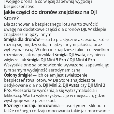
Twojego drona, a co więcej zapewnią wygodę i
bezpieczeństwo.
Jakie części do dronów znajdziesz na DJI
Store?
Dla zachowania bezpiecznego lotu warto zwrócić
uwagę na dodatkowe części dla dronów DJI. W sklepie
znajdziesz między innymi:
Śmigła dla dronów
— są to praktyczne akcesoria, które
różnią się między sobą między innymi jakością oraz
wytrzymałością. W ofercie znajdziesz takie o niewielkim
rozmiarze, jak na przykład
śmigła DJI Avata
, czy nieco
większe, jak
śmigła DJI Mini 3 Pro / DJI Mini 4 Pro
.
Wszystkie one są odpowiednio wyważone, zapewniając
tym samym wydajność aerodynamiczną.
Osłony śmigieł
— ich celem jest zwiększenie
bezpieczeństwa lotów. W DJI Store znajdziesz te
dedykowane dla np.
DJI Mini 2, DJI Avata
czy
DJI Mini 3
Pro
. Akcesoria te wyróżniają się wytrzymałością i
lekkością. Warto wykorzystywać je w miejscach, gdzie
występuje wiele przeszkód.
Różnego rodzaju mocowania
— asortyment sklepu to
także różnego rodzaju mocowania takie jak mocowanie