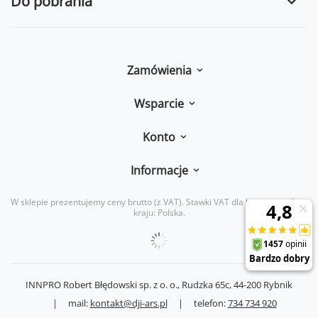
Do pobrania
Zamówienia
Wsparcie
Konto
Informacje
W sklepie prezentujemy ceny brutto (z VAT).
Stawki VAT dla konsumentów z
kraju:
Polska
.
INNPRO Robert Błędowski sp. z o. o.,
Rudzka 65c
,
44-200
Rybnik
|
mail:
kontakt@dji-ars.pl
|
telefon:
734 734 920