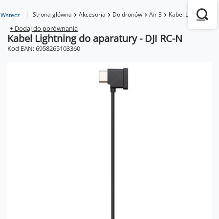
Strona główna
Akcesoria
Do dronów
Air 3
Kabel Lightning do
Wstecz
+ Dodaj do porównania
Kabel Lightning do aparatury - DJI RC-N
Kod EAN: 6958265103360