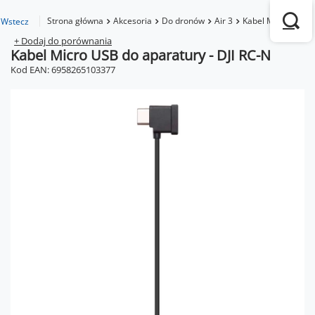
Strona główna
Akcesoria
Do dronów
Air 3
Kabel Micro USB d
Wstecz
+ Dodaj do porównania
Kabel Micro USB do aparatury - DJI RC-N
Kod EAN: 6958265103377