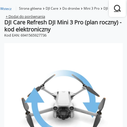
Strona główna
DJI Care
Do dronów
Mini 3 Pro
DJI Care Refres
Wstecz
+ Dodaj do porównania
DJI Care Refresh DJI Mini 3 Pro (plan roczny) -
kod elektroniczny
Kod EAN: 6941565927736