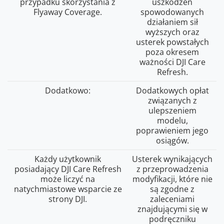
przypadku skorzystania z
uszkodzeń
Flyaway Coverage.
spowodowanych
działaniem sił
wyższych oraz
usterek powstałych
poza okresem
ważności DJI Care
Refresh.
Dodatkowo:
Dodatkowych opłat
związanych z
ulepszeniem
modelu,
poprawieniem jego
osiągów.
Każdy użytkownik
Usterek wynikających
posiadający DJI Care Refresh
z przeprowadzenia
może liczyć na
modyfikacji, które nie
natychmiastowe wsparcie ze
są zgodne z
strony DJI.
zaleceniami
znajdującymi się w
podręczniku