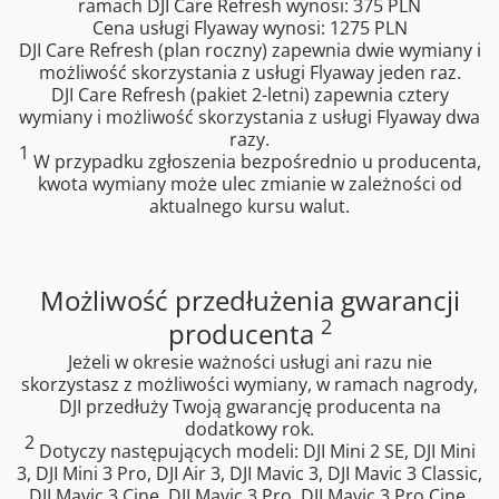
ramach DJI Care Refresh wynosi: 375 PLN
Cena usługi Flyaway wynosi: 1275 PLN
DJI Care Refresh (plan roczny) zapewnia dwie wymiany i
możliwość skorzystania z usługi Flyaway jeden raz.
DJI Care Refresh (pakiet 2-letni) zapewnia cztery
wymiany i możliwość skorzystania z usługi Flyaway dwa
razy.
1
W przypadku zgłoszenia bezpośrednio u producenta,
kwota wymiany może ulec zmianie w zależności od
aktualnego kursu walut.
Możliwość przedłużenia gwarancji
2
producenta
Jeżeli w okresie ważności usługi ani razu nie
skorzystasz z możliwości wymiany, w ramach nagrody,
DJI przedłuży Twoją gwarancję producenta na
dodatkowy rok.
2
Dotyczy następujących modeli: DJI Mini 2 SE, DJI Mini
3, DJI Mini 3 Pro, DJI Air 3, DJI Mavic 3, DJI Mavic 3 Classic,
DJI Mavic 3 Cine, DJI Mavic 3 Pro, DJI Mavic 3 Pro Cine.