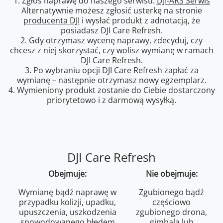
1. Zgłoś naprawę do naszego serwisu:
DJI-ARS Serwis
Alternatywnie możesz zgłosić usterkę na stronie
producenta DJI
i wysłać produkt z adnotacją, że
posiadasz DJI Care Refresh.
2. Gdy otrzymasz wycenę naprawy, zdecyduj, czy
chcesz z niej skorzystać, czy wolisz wymianę w ramach
DJI Care Refresh.
3. Po wybraniu opcji DJI Care Refresh zapłać za
wymianę – następnie otrzymasz nowy egzemplarz.
4. Wymieniony produkt zostanie do Ciebie dostarczony
priorytetowo i z darmową wysyłką.
DJI Care Refresh
Obejmuje:
Nie obejmuje:
Wymianę bądź naprawę w
Zgubionego bądź
przypadku kolizji, upadku,
częściowo
upuszczenia, uszkodzenia
zgubionego drona,
spowodowanego błędem
gimbala lub