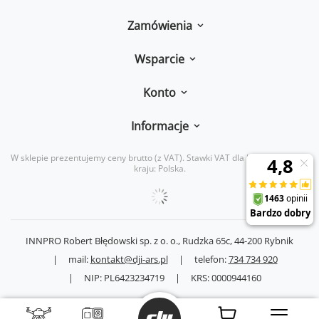
Zamówienia
Wsparcie
Konto
Informacje
W sklepie prezentujemy ceny brutto (z VAT).
Stawki VAT dla konsumentów z
kraju:
Polska
.
INNPRO Robert Błędowski sp. z o. o.,
Rudzka 65c
,
44-200
Rybnik
|
mail:
kontakt@dji-ars.pl
|
telefon:
734 734 920
|
NIP:
PL6423234719
|
KRS:
0000944160