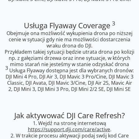
3
Usługa Flyaway Coverage
Obejmuje ona możliwość wykupienia drona po niższej
cenie w sytuacji gdy nie ma możliwości dostarczenia
wraku drona do DJI.
Przykładem takiej sytuacji będzie utrata drona po kolizji
np. z gałęziami drzewa oraz inne sytuacje, w których
mimo starań nie jesteśmy w stanie odzyskać drona
3
Usługa Flyaway dostępna jest dla wybranych dronów:
DJI Mini 4 Pro, DJI Air 3, DJI Mavic 3 Pro/Cine, DJI Mavic 3
Classic, DJI Avata, DJI Mavic 3/Cine, DJI Air 2S, Mavic Air
2, DJI Mini 3, DJI Mini 3 Pro, DJI Mini 2/2 SE, DJI Mini SE
Jak aktywować DJI Care Refresh?
1. Wejdź na stronę internetową
https://support.dji.com/care/active
.
2. W trakcie procesu aktywacji podaj swój kod Care