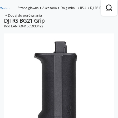
Strona główna
Akcesoria
Do gimbali
RS 4
DJI RS BG21 Grip
Wstecz
+ Dodaj do porównania
DJI RS BG21 Grip
Kod EAN: 6941565933492