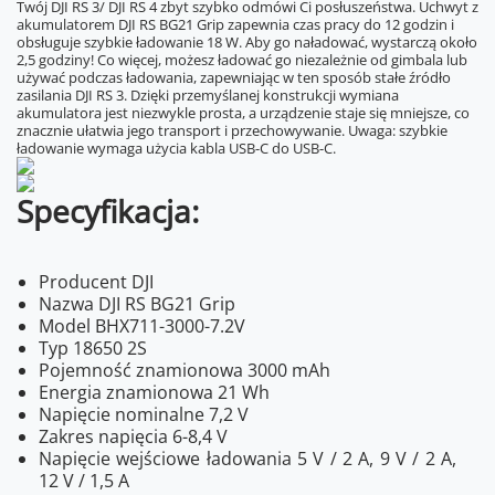
Twój DJI RS 3/ DJI RS 4 zbyt szybko odmówi Ci posłuszeństwa. Uchwyt z
akumulatorem DJI RS BG21 Grip zapewnia czas pracy do 12 godzin i
obsługuje szybkie ładowanie 18 W. Aby go naładować, wystarczą około
2,5 godziny! Co więcej, możesz ładować go niezależnie od gimbala lub
używać podczas ładowania, zapewniając w ten sposób stałe źródło
zasilania DJI RS 3. Dzięki przemyślanej konstrukcji wymiana
akumulatora jest niezwykle prosta, a urządzenie staje się mniejsze, co
znacznie ułatwia jego transport i przechowywanie. Uwaga: szybkie
ładowanie wymaga użycia kabla USB-C do USB-C.
Specyfikacja:
Producent DJI
Nazwa DJI RS BG21 Grip
Model BHX711-3000-7.2V
Typ 18650 2S
Pojemność znamionowa 3000 mAh
Energia znamionowa 21 Wh
Napięcie nominalne 7,2 V
Zakres napięcia 6-8,4 V
Napięcie wejściowe ładowania 5 V / 2 A, 9 V / 2 A,
12 V / 1,5 A