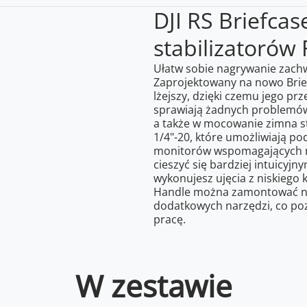
DJI RS Briefca
stabilizatorów
Ułatw sobie nagrywanie zachw
Zaprojektowany na nowo Brief
lżejszy, dzięki czemu jego pr
sprawiają żadnych problemów
a także w mocowanie zimna s
1/4"-20, które umożliwiają p
monitorów wspomagających n
cieszyć się bardziej intuicyj
wykonujesz ujęcia z niskiego k
Handle można zamontować na
dodatkowych narzędzi, co poz
pracę.
W zestawie