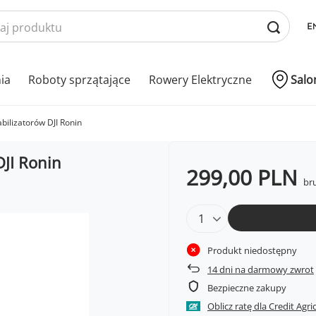
nia
Roboty sprzątające
Rowery Elektryczne
Salo
abilizatorów DJI Ronin
DJI Ronin
299,00 PLN
bru
Produkt niedostępny
14
dni na darmowy zwrot
Bezpieczne zakupy
Oblicz ratę dla Credit Agri