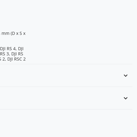
4 mm (D x S x
DJI RS 4, DJI
 RS 3, DJI RS
S 2, DJI RSC 2