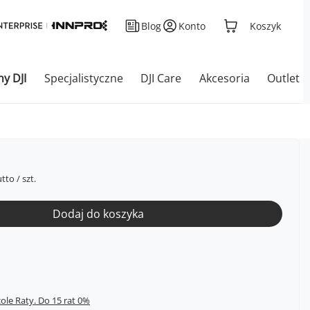
Blog
Konto
Koszyk
ny DJI
Specjalistyczne
DJI Care
Akcesoria
Outlet
tto
/
szt.
Dodaj do koszyka
cole Raty.