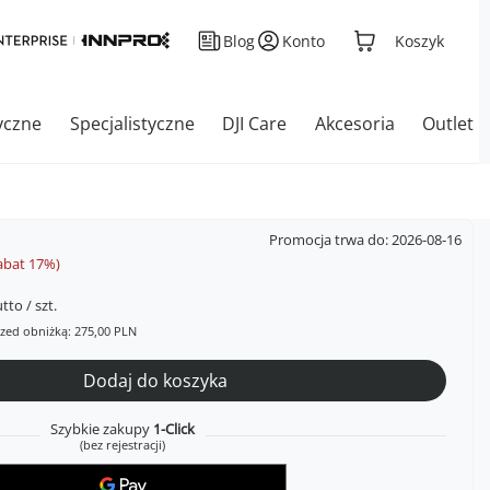
Blog
Konto
Koszyk
yczne
Specjalistyczne
DJI Care
Akcesoria
Outlet
Promocja trwa do: 2026-08-16
abat
17
%)
tto
/
szt.
rzed obniżką:
275,00 PLN
Dodaj do koszyka
Szybkie zakupy
1-Click
(bez rejestracji)