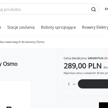
e
Stacje zasilania
Roboty sprzątające
Rowery Elektr
iów rowerowych do kamery Osmo
Cena detaliczna:
349,00 PLN
(R
ry Osmo
289,00 PLN
bru
Najniższa cena z ostatnich 30 dni p