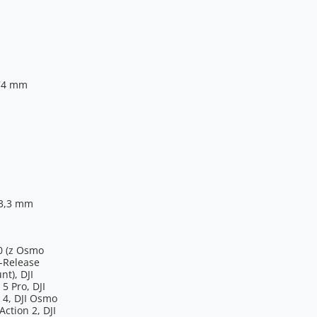
 74 mm
13,3 mm
0 (z
Osmo
-Release
nt)
, DJI
5 Pro, DJI
 4, DJI Osmo
 Action 2, DJI