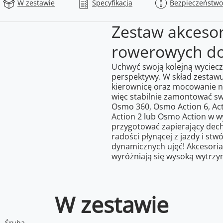
W zestawie
Specyfikacja
Bezpieczeństwo
Zestaw akceso
rowerowych d
Uchwyć swoją kolejną wyciec
perspektywy. W skład zesta
kierownicę oraz mocowanie na
więc stabilnie zamontować s
Osmo 360, Osmo Action 6, Acti
Action 2 lub Osmo Action w w
przygotować zapierający dech 
radości płynącej z jazdy i st
dynamicznych ujęć! Akcesoria
wyróżniają się wysoką wytrzy
W zestawie
Śruba