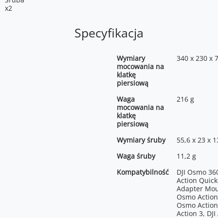
x2
Specyfikacja
Wymiary
340 x 230 x
mocowania na
klatkę
piersiową
Waga
216 g
mocowania na
klatkę
piersiową
Wymiary śruby
55,6 x 23 x 
Waga śruby
11,2 g
Kompatybilność
DJI Osmo 36
Action Quick
Adapter Mou
Osmo Action 
Osmo Action
Action 3, DJI