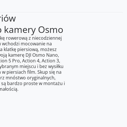
riów
o kamery Osmo
zkę rowerową z niecodziennej
wu wchodzi mocowanie na
 klatkę piersiową, możesz
woją kamerę DJI Osmo Nano,
on 5 Pro, Action 4, Action 3,
ybranym miejscu i bez wysiłku
w piersiach film. Skup się na
wórz mnóstwo oryginalnych,
 są bardzo proste w montażu i
małością.