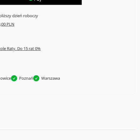
bliższy dzień roboczy
,00 PLN
cole Raty.
towice
Poznań
Warszawa