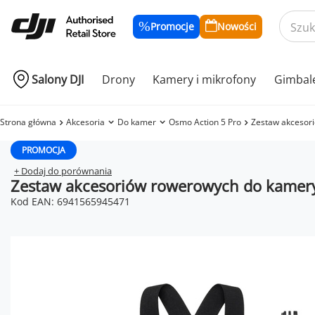
Promocje
Nowości
Salony DJI
Drony
Kamery i mikrofony
Gimbal
Strona główna
Akcesoria
Do kamer
Osmo Action 5 Pro
Zestaw akcesor
PROMOCJA
+ Dodaj do porównania
Zestaw akcesoriów rowerowych do kame
Kod EAN: 6941565945471