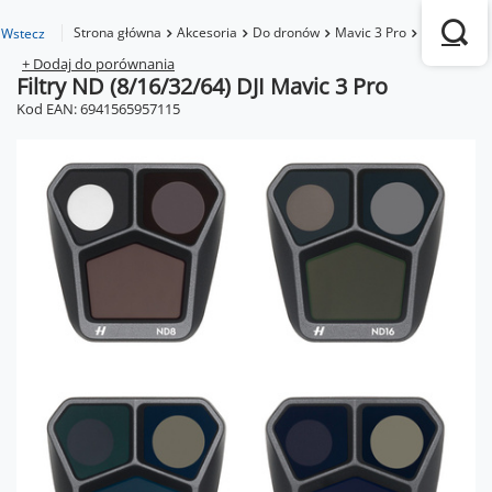
Strona główna
Akcesoria
Do dronów
Mavic 3 Pro
Filtry ND (
Wstecz
+ Dodaj do porównania
Filtry ND (8/16/32/64) DJI Mavic 3 Pro
Kod EAN: 6941565957115