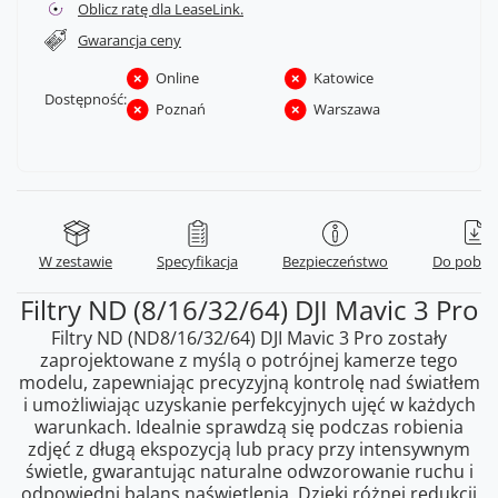
Oblicz ratę dla LeaseLink.
Gwarancja ceny
Online
Katowice
Dostępność:
Poznań
Warszawa
W zestawie
Specyfikacja
Bezpieczeństwo
Do pobra
Filtry ND (8/16/32/64) DJI Mavic 3 Pro
Filtry ND (ND8/16/32/64) DJI Mavic 3 Pro zostały
zaprojektowane z myślą o potrójnej kamerze tego
modelu, zapewniając precyzyjną kontrolę nad światłem
i umożliwiając uzyskanie perfekcyjnych ujęć w każdych
warunkach. Idealnie sprawdzą się podczas robienia
zdjęć z długą ekspozycją lub pracy przy intensywnym
świetle, gwarantując naturalne odwzorowanie ruchu i
odpowiedni balans naświetlenia. Dzięki różnej redukcji