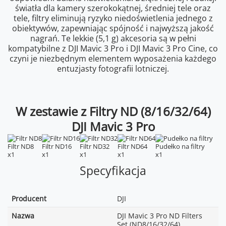
światła dla kamery szerokokątnej, średniej tele oraz
tele, filtry eliminują ryzyko niedoświetlenia jednego z
obiektywów, zapewniając spójność i najwyższą jakość
nagrań. Te lekkie (5,1 g) akcesoria są w pełni
kompatybilne z DJI Mavic 3 Pro i DJI Mavic 3 Pro Cine, co
czyni je niezbędnym elementem wyposażenia każdego
entuzjasty fotografii lotniczej.
W zestawie z Filtry ND (8/16/32/64)
DJI Mavic 3 Pro
Filtr ND8
Filtr ND16
Filtr ND32
Filtr ND64
Pudełko na filtry
x1
x1
x1
x1
x1
Specyfikacja
Producent
DJI
Nazwa
DJI Mavic 3 Pro ND Filters
Set (ND8/16/32/64)