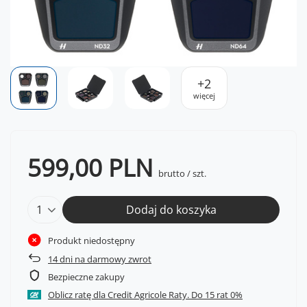
+
2
więcej
599,00 PLN
brutto
/
szt.
Dodaj do koszyka
Produkt niedostępny
14
dni na darmowy zwrot
Bezpieczne zakupy
Oblicz ratę dla Credit Agricole Raty.