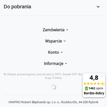
Do pobrania
Zamówienia
Wsparcie
Konto
Informacje
W sklepie prezentujemy ceny brutto (z VAT).
Stawki VAT dla konsumentów z
kraju:
Polska
.
INNPRO Robert Błędowski sp. z o. o.,
Rudzka 65c
,
44-200
Rybnik