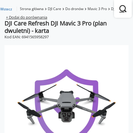
Strona główna
DJI Care
Do dronów
Mavic 3 Pro
DJI Care Refr
Wstecz
+ Dodaj do porównania
DJI Care Refresh DJI Mavic 3 Pro (plan
dwuletni) - karta
Kod EAN: 6941565958297