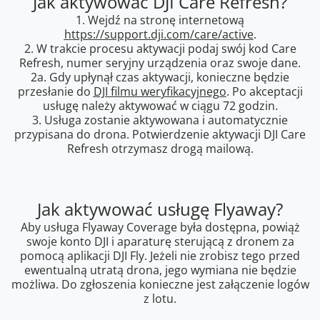
Jak aktywować DJI Care Refresh?
1. Wejdź na stronę internetową
https://support.dji.com/care/active
.
2. W trakcie procesu aktywacji podaj swój kod Care
Refresh, numer seryjny urządzenia oraz swoje dane.
2a. Gdy upłynął czas aktywacji, konieczne będzie
przesłanie do
DJI filmu weryfikacyjnego
. Po akceptacji
usługę należy aktywować w ciągu 72 godzin.
3. Usługa zostanie aktywowana i automatycznie
przypisana do drona. Potwierdzenie aktywacji DJI Care
Refresh otrzymasz drogą mailową.
Jak aktywować usługę Flyaway?
Aby usługa Flyaway Coverage była dostępna, powiąż
swoje konto DJI i aparaturę sterującą z dronem za
pomocą aplikacji DJI Fly. Jeżeli nie zrobisz tego przed
ewentualną utratą drona, jego wymiana nie będzie
możliwa. Do zgłoszenia konieczne jest załączenie logów
z lotu.