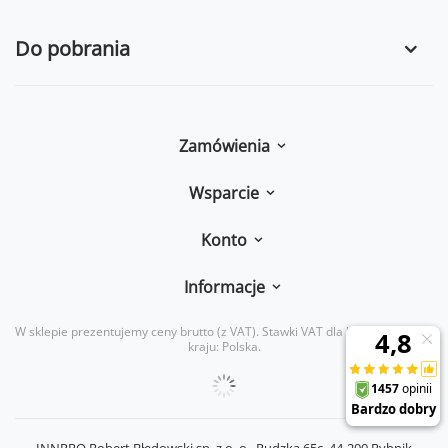
Do pobrania
Zamówienia
Wsparcie
Konto
Informacje
W sklepie prezentujemy ceny brutto (z VAT).
Stawki VAT dla konsumentów z
kraju:
Polska
.