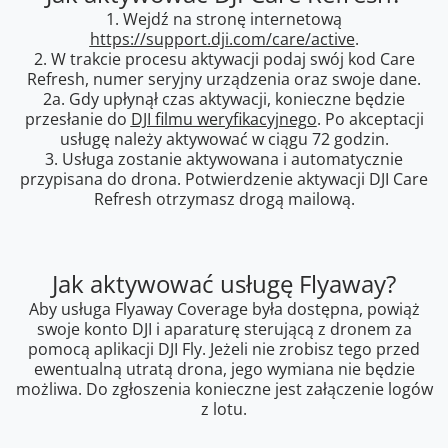
1. Wejdź na stronę internetową
https://support.dji.com/care/active
.
2. W trakcie procesu aktywacji podaj swój kod Care
Refresh, numer seryjny urządzenia oraz swoje dane.
2a. Gdy upłynął czas aktywacji, konieczne będzie
przesłanie do
DJI filmu weryfikacyjnego
. Po akceptacji
usługę należy aktywować w ciągu 72 godzin.
3. Usługa zostanie aktywowana i automatycznie
przypisana do drona. Potwierdzenie aktywacji DJI Care
Refresh otrzymasz drogą mailową.
Jak aktywować usługę Flyaway?
Aby usługa Flyaway Coverage była dostępna, powiąż
swoje konto DJI i aparaturę sterującą z dronem za
pomocą aplikacji DJI Fly. Jeżeli nie zrobisz tego przed
ewentualną utratą drona, jego wymiana nie będzie
możliwa. Do zgłoszenia konieczne jest załączenie logów
z lotu.