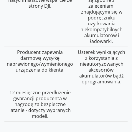
natychmiastowe wsparcie ze
są zgodne z
strony DJI.
zaleceniami
znajdującymi się w
podręczniku
użytkowania
niekompatybilnych
akumulatorów i
ładowarki.
Producent zapewnia
Usterek wynikających
darmową wysyłkę
z korzystania z
naprawionego/wymienionego
nieautoryzowanych
urządzenia do klienta.
akcesoriów.
akumulatorów bądź
oprogramowania.
12 miesięczne przedłużenie
gwarancji producenta w
nagrodę za bezpieczne
latanie - dotyczy wybranych
modeli.