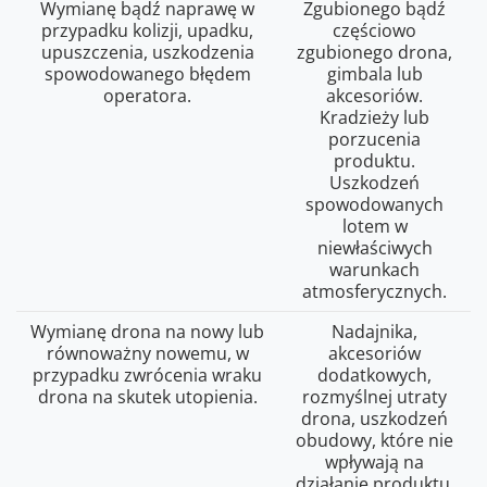
Wymianę bądź naprawę w
Zgubionego bądź
przypadku kolizji, upadku,
częściowo
upuszczenia, uszkodzenia
zgubionego drona,
spowodowanego błędem
gimbala lub
operatora.
akcesoriów.
Kradzieży lub
porzucenia
produktu.
Uszkodzeń
spowodowanych
lotem w
niewłaściwych
warunkach
atmosferycznych.
Wymianę drona na nowy lub
Nadajnika,
równoważny nowemu, w
akcesoriów
przypadku zwrócenia wraku
dodatkowych,
drona na skutek utopienia.
rozmyślnej utraty
drona, uszkodzeń
obudowy, które nie
wpływają na
działanie produktu.