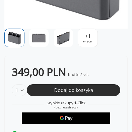
+
1
więcej
349,00 PLN
brutto
/
szt.
Dodaj do koszyka
Szybkie zakupy
1-Click
(bez rejestracji)