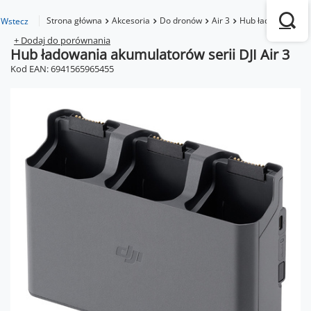
Strona główna
Akcesoria
Do dronów
Air 3
Hub ładowania akum
Wstecz
+ Dodaj do porównania
Hub ładowania akumulatorów serii DJI Air 3
Kod EAN: 6941565965455