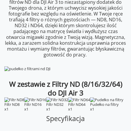
filtrów ND dla DJI Air 3 to niezastąpiony dodatek do
Twojego drona, z którym uchwycisz wysokiej jakości
fotografie bez względu na oświetlenie. W Twoje ręce
trafiają 4 filtry o różnych gęstościach — ND8, ND16,
ND32 i ND64, dzięki którym skontrolujesz ilość
padającego na matrycę światła i wydłużysz czas
otwarcia migawki zgodnie z Twoją wizją. Magnetyczna,
lekka, a zarazem solidna konstrukcja usprawnia proces
montażu i wymiany filtrów, gwarantując błyskawiczną
gotowość do pracy.
W zestawie z Filtry ND (8/16/32/64)
do DJI Air 3
Filtr ND8
Filtr ND16
Filtr ND32
Filtr ND64
Pudełko na filtry
x1
x1
x1
x1
x1
Specyfikacja