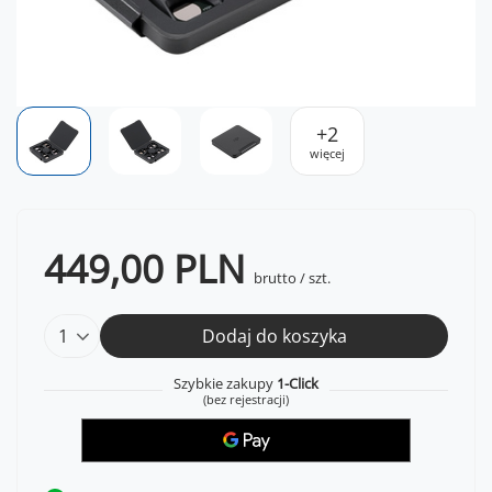
+
2
więcej
449,00 PLN
brutto
/
szt.
Dodaj do koszyka
Szybkie zakupy
1-Click
(bez rejestracji)