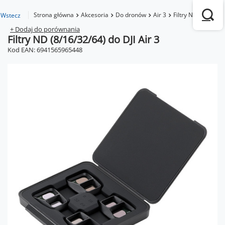
Strona główna
Akcesoria
Do dronów
Air 3
Filtry ND (8/16/32/
Wstecz
+ Dodaj do porównania
Filtry ND (8/16/32/64) do DJI Air 3
Kod EAN: 6941565965448