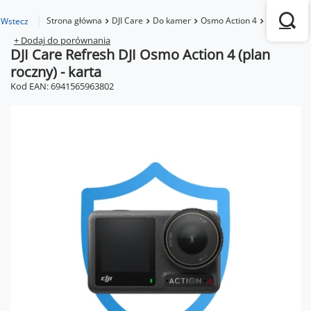
Strona główna
DJI Care
Do kamer
Osmo Action 4
DJI Care Re
Wstecz
+ Dodaj do porównania
DJI Care Refresh DJI Osmo Action 4 (plan
roczny) - karta
Kod EAN: 6941565963802