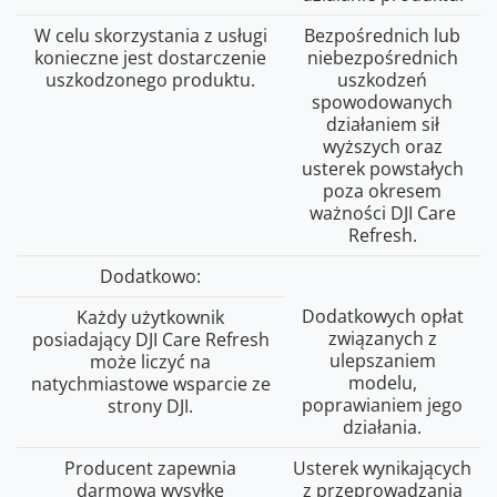
W celu skorzystania z usługi
Bezpośrednich lub
konieczne jest dostarczenie
niebezpośrednich
uszkodzonego produktu.
uszkodzeń
spowodowanych
działaniem sił
wyższych oraz
usterek powstałych
poza okresem
ważności DJI Care
Refresh.
Dodatkowo:
Dodatkowych opłat
Każdy użytkownik
związanych z
posiadający DJI Care Refresh
ulepszaniem
może liczyć na
modelu,
natychmiastowe wsparcie ze
poprawianiem jego
strony DJI.
działania.
Producent zapewnia
Usterek wynikających
darmową wysyłkę
z przeprowadzania