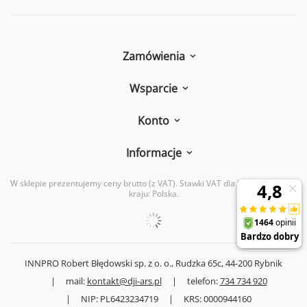
Zamówienia
Wsparcie
Konto
Informacje
W sklepie prezentujemy ceny brutto (z VAT).
Stawki VAT dla konsumentów z
kraju:
Polska
.
INNPRO Robert Błędowski sp. z o. o.,
Rudzka 65c
,
44-200
Rybnik
|
mail:
kontakt@dji-ars.pl
|
telefon:
734 734 920
|
NIP:
PL6423234719
|
KRS:
0000944160