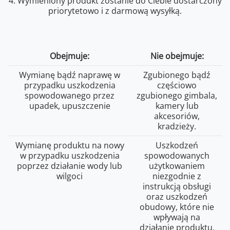
4. Wymieniony produkt zostanie do Ciebie dostarczony
priorytetowo i z darmową wysyłką.
Obejmuje:
Nie obejmuje:
Wymianę bądź naprawę w
Zgubionego bądź
przypadku uszkodzenia
częściowo
spowodowanego przez
zgubionego gimbala,
upadek, upuszczenie
kamery lub
akcesoriów,
kradzieży.
Wymianę produktu na nowy
Uszkodzeń
w przypadku uszkodzenia
spowodowanych
poprzez działanie wody lub
użytkowaniem
wilgoci
niezgodnie z
instrukcją obsługi
oraz uszkodzeń
obudowy, które nie
wpływają na
działanie produktu.