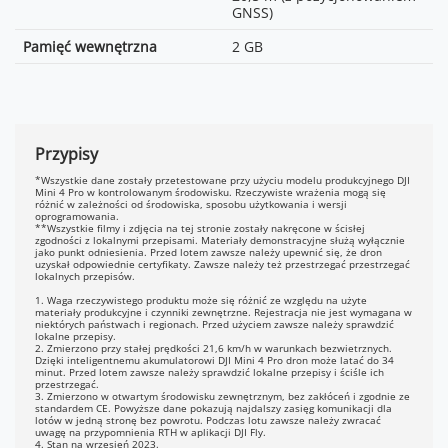
4 anteny, 2T2R
GNSS)
Pamięć wewnętrzna
2 GB
Przypisy
*Wszystkie dane zostały przetestowane przy użyciu modelu produkcyjnego DJI
Mini 4 Pro w kontrolowanym środowisku. Rzeczywiste wrażenia mogą się
różnić w zależności od środowiska, sposobu użytkowania i wersji
oprogramowania.
**Wszystkie filmy i zdjęcia na tej stronie zostały nakręcone w ścisłej
zgodności z lokalnymi przepisami. Materiały demonstracyjne służą wyłącznie
jako punkt odniesienia. Przed lotem zawsze należy upewnić się, że dron
uzyskał odpowiednie certyfikaty. Zawsze należy też przestrzegać przestrzegać
lokalnych przepisów.
1. Waga rzeczywistego produktu może się różnić ze względu na użyte
materiały produkcyjne i czynniki zewnętrzne. Rejestracja nie jest wymagana w
niektórych państwach i regionach. Przed użyciem zawsze należy sprawdzić
lokalne przepisy.
2. Zmierzono przy stałej prędkości 21,6 km/h w warunkach bezwietrznych.
Dzięki inteligentnemu akumulatorowi DJI Mini 4 Pro dron może latać do 34
minut. Przed lotem zawsze należy sprawdzić lokalne przepisy i ściśle ich
przestrzegać.
3. Zmierzono w otwartym środowisku zewnętrznym, bez zakłóceń i zgodnie ze
standardem CE. Powyższe dane pokazują najdalszy zasięg komunikacji dla
lotów w jedną stronę bez powrotu. Podczas lotu zawsze należy zwracać
uwagę na przypomnienia RTH w aplikacji DJI Fly.
4. Stan na wrzesień 2023.