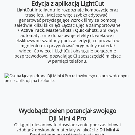
Edycja z aplikacją LightCut
LightCut
inteligentnie rozpoznaje kompozycję oraz
trasę lotu. Możesz więc szybko edytować i
generować przyciągające wzrok filmy za pomocą
zaledwie kilku kliknięć! Łącząc ujęcia zaimportowane
z
ActiveTrack
,
MasterShots
i
QuickShots
, aplikacja
automatycznie dopasowuje efekty dźwiękowe i
ekskluzywne szablony podczas edycji, co pozwala w
mgnieniu oka przygotować oryginalny materiał
wideo. Co więcej, LightCut obsługuje połączenie
bezprzewodowe, pozwalając Ci zaoszczędzić miejsce
w pamięci telefonu.
Wydobądź pełen potencjał swojego
DJI Mini 4 Pro
Osiągnij niesamowite doświadczenie podczas lotów i
zdobądź doskonałe materiały w jakości z
DJI Mini 4
Pro
dostępnym w różnych zestawach,