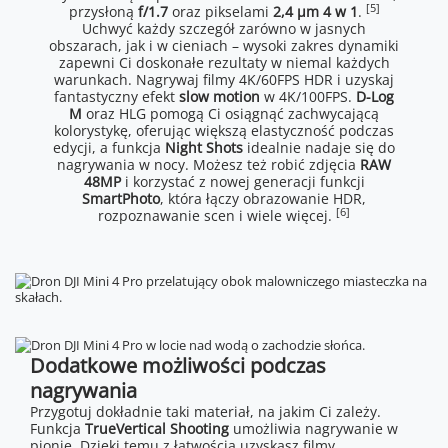
[5]
przysłoną
f/1.7
oraz pikselami
2,4 μm 4 w 1
.
Uchwyć każdy szczegół zarówno w jasnych
obszarach, jak i w cieniach – wysoki zakres dynamiki
zapewni Ci doskonałe rezultaty w niemal każdych
warunkach. Nagrywaj filmy 4K/60FPS HDR i uzyskaj
fantastyczny efekt
slow motion
w 4K/100FPS.
D-Log
M
oraz HLG pomogą Ci osiągnąć zachwycającą
kolorystykę, oferując większą elastyczność podczas
edycji, a funkcja
Night Shots
idealnie nadaje się do
nagrywania w nocy. Możesz też robić zdjęcia
RAW
48MP
i korzystać z nowej generacji funkcji
SmartPhoto
, która łączy obrazowanie HDR,
[6]
rozpoznawanie scen i wiele więcej.
Dodatkowe możliwości podczas
nagrywania
Przygotuj dokładnie taki materiał, na jakim Ci zależy.
Funkcja
TrueVertical Shooting
umożliwia nagrywanie w
pionie. Dzięki temu z łatwością uzyskasz filmy