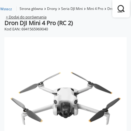
Strona główna
Drony
Seria DJI Mini
Mini 4 Pro
Dron DJI Mini 
Wstecz
+ Dodaj do porównania
Dron DJI Mini 4 Pro (RC 2)
Kod EAN: 6941565969040