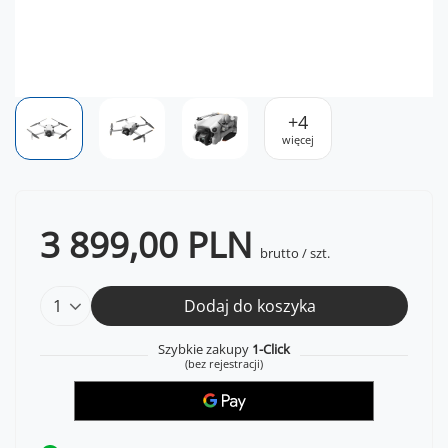
+
4
więcej
3 899,00 PLN
brutto
/
szt.
Dodaj do koszyka
Szybkie zakupy
1-Click
(bez rejestracji)