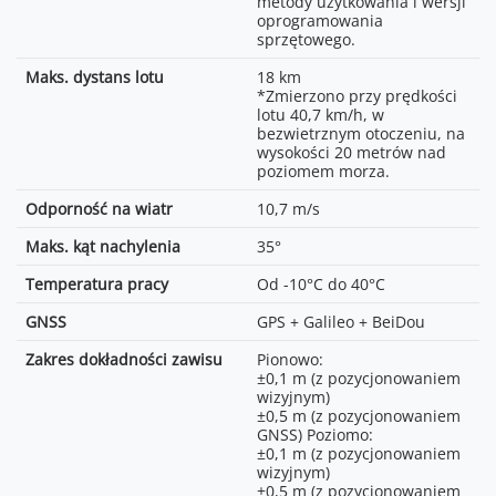
gwarancji rzeczywistej
metody użytkowania i wersji
odległości transmisji.
oprogramowania
sprzętowego.
O4:
10 MB/s (z aparaturą
Maks. dystans lotu
18 km
sterującą DJI RC-N2);
*Zmierzono przy prędkości
10 MB/s (z aparaturą
lotu 40,7 km/h, w
sterującą DJI RC 2);
bezwietrznym otoczeniu, na
Wi-Fi 5: 30 MB/s*
wysokości 20 metrów nad
*Dane uzyskane w
poziomem morza.
środowisku laboratoryjnym, z
niewielkimi zakłóceniami, w
Odporność na wiatr
10,7 m/s
krajach/regionach
obsługujących zarówno 2,4
Maks. kąt nachylenia
35°
GHz, jak i 5,8 GHz, z
nagraniami
Temperatura pracy
Od -10°C do 40°C
przechowywanymi w pamięci
wewnętrznej.
GNSS
GPS + Galileo + BeiDou
*Prędkość pobierania może
się różnić w zależności od
Zakres dokładności zawisu
Pionowo:
rzeczywistych warunków.
±0,1 m (z pozycjonowaniem
wizyjnym)
Dron + aparatura sterująca:
±0,5 m (z pozycjonowaniem
ok. 120 ms;
GNSS) Poziomo:
*W zależności od scenariusza
±0,1 m (z pozycjonowaniem
i urządzenia mobilnego.
wizyjnym)
±0,5 m (z pozycjonowaniem