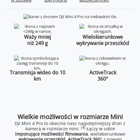
W zestawie
Specyfikacja
Bezpieczeństwo
Waży mniej
Wielokierunkowe
niż 249 g
wykrywanie przeszkód
Transmisja wideo do 10
ActiveTrack
km
360°
Wielkie możliwości w rozmiarze Mini
DJI Mini 4 Pro to obecnie nasz najpotężniejszy dron z
[4]
kamerą w rozmiarze mini.
Łączy w sobie
imponujące możliwości filmowania
, wielokierunkowe
wykrywanie przeszkód
,
ActiveTrack 360
° z nowym