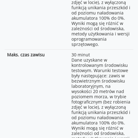
przedmieścia / tereny
zdjęć w locie), z wyłączoną
MP4 (MPEG-4 AVC/H.264,
nadmorskie, ok. 10-20 km;
funkcją unikania przeszkód i
HEVC/H.265)
od poziomu naładowania
*Dane uzyskane zgodnie ze
akumulatora 100% do 0%.
H.264/H.265: 150 MB/s
standardem FCC, w otwartej
Wyniki mogą się różnić w
przestrzeni wolnej od
zależności od środowiska,
exFAT
zakłóceń. Służą wyłącznie do
metody użytkowania i wersji
celów referencyjnych i nie
oprogramowania
Normal:
stanowią gwarancji
sprzętowego.
8 Bit 4:2:0 (H.264/H.265);
rzeczywistej odległości
HLG/D-Log M: 10 Bit 4:2:0
transmisji.
Maks. czas zawisu
30 minut
(H.265);
Dane uzyskane w
Z przeszkodami:
kontrolowanym środowisku
Zdjęcia 12 MP: 1-2x;
Niski poziom zakłóceń i
testowym. Warunki testowe
4K: 1-3x;
przeszkody w postaci
były następujące: zawis w
FHD: 1-4x;
budynków: ok. 0-0,5 km;
bezwietrznym środowisku
Niski poziom zakłóceń i
laboratoryjnym, na
przeszkody w postaci drzew:
wysokości 20 metrów nad
ok. 0,5-3 km;
poziomem morza, w trybie
fotograficznym (bez robienia
*Dane uzyskane zgodnie ze
zdjęć w locie), z wyłączoną
standardem FCC, w
funkcją unikania przeszkód i
środowisku o niskim
od poziomu naładowania
poziomie zakłóceń. Służą
akumulatora 100% do 0%.
wyłącznie do celów
Wyniki mogą się różnić w
referencyjnych i nie stanowią
zależności od środowiska,