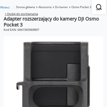
Strona główna
Akcesoria
Do kamer
Osmo Pocket 3
Adapter 
Wstecz
+ Dodaj do porównania
Adapter rozszerzający do kamery DJI Osmo
Pocket 3
Kod EAN: 6941565969897