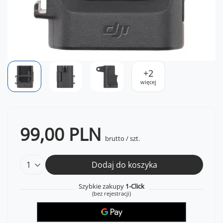
+
2
więcej
99,00 PLN
brutto
/
szt.
Dodaj do koszyka
Szybkie zakupy
1-Click
(bez rejestracji)