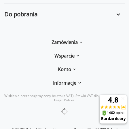
Do pobrania
Zamówienia
Wsparcie
Konto
Informacje
W sklepie prezentujemy ceny brutto (z VAT).
Stawki VAT dla konsumentów z
kraju:
Polska
.