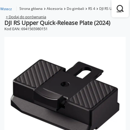
Strona główna
Akcesoria
Do gimbali
RS 4
DJI RS Upper Quick
Wstecz
+ Dodaj do porównania
DJI RS Upper Quick-Release Plate (2024)
Kod EAN: 6941565980151