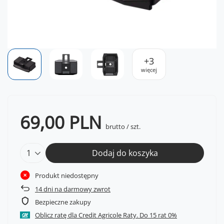
+
3
więcej
69,00 PLN
brutto
/
szt.
Dodaj do koszyka
Produkt niedostępny
14
dni na darmowy zwrot
Bezpieczne zakupy
Oblicz ratę dla Credit Agricole Raty.