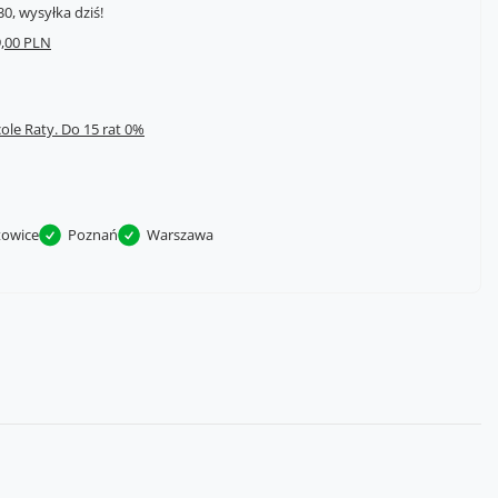
0, wysyłka dziś!
,00 PLN
cole Raty.
towice
Poznań
Warszawa