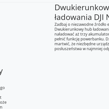
Dwukierunkow
ładowania DJI
Zadbaj o niezawodne źródło e
Dwukierunkowy hub ładowania
naładować aż trzy akumulato
pełnić funkcję powerbanku. Dz
martwić, że niezbędne urząd
posłuszeństwa w najmniej o
y
ego
t
może
im