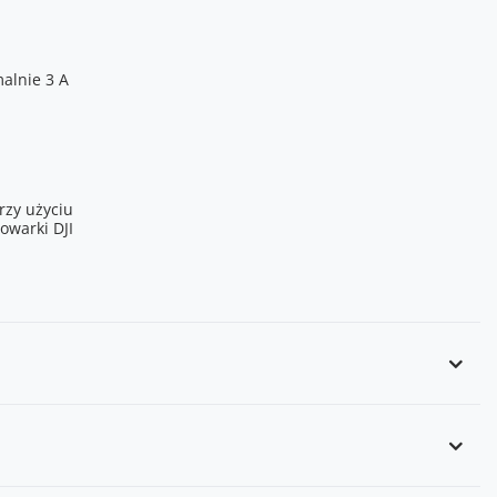
alnie 3 A
rzy użyciu
owarki DJI