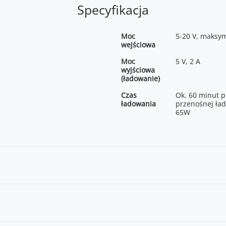
Specyfikacja
Moc
5-20 V, maksym
wejściowa
Moc
5 V, 2 A
wyjściowa
(ładowanie)
Czas
Ok. 60 minut p
ładowania
przenośnej ład
65W