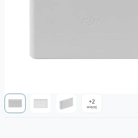
+
2
więcej