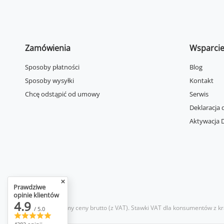
Zamówienia
Wsparci
Sposoby płatności
Blog
Sposoby wysyłki
Kontakt
Chcę odstąpić od umowy
Serwis
Deklaracja 
Aktywacja D
Prawdziwe
opinie klientów
4.9
W sklepie prezentujemy ceny brutto (z VAT).
Stawki VAT dla konsumentów z kr
/ 5.0