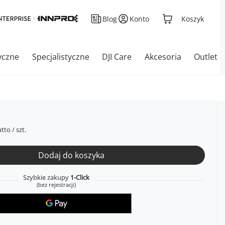
Blog
Konto
Koszyk
yczne
Specjalistyczne
DJI Care
Akcesoria
Outlet
tto
/
szt.
Dodaj do koszyka
Szybkie zakupy
1-Click
(bez rejestracji)