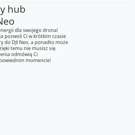
y hub
 Neo
nergii dla swojego drona!
 pozwoli Ci w krótkim czasie
ry do DJI Neo, a ponadto może
ięki temu nie musisz się
zenia odmówią Ci
dpowiednim momencie!