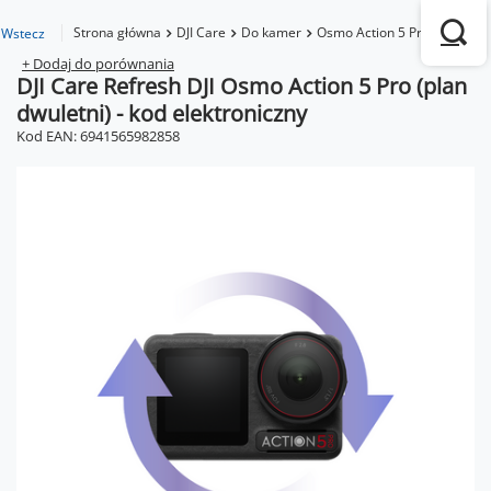
Strona główna
DJI Care
Do kamer
Osmo Action 5 Pro
DJI Car
Wstecz
+ Dodaj do porównania
DJI Care Refresh DJI Osmo Action 5 Pro (plan
dwuletni) - kod elektroniczny
Kod EAN: 6941565982858