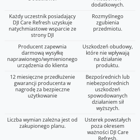
dodatkowych.
Każdy uczestnik posiadający
Rozmyślnego
DJI Care Refresh uzyskuje
zgubienia
natychmiastowe wsparcie ze
przedmiotu.
strony DJI
Producent zapewnia
Uszkodzeń obudowy,
darmową wysyłkę
które nie wpływają
naprawionego/wymienionego
na działanie
urządzenia do klienta
produktu.
12 miesięczne przedłużenie
Bezpośrednich lub
gwarancji producenta w
niebezpośrednich
nagrodę za bezpieczne
uszkodzeń
użytkowanie
spowodowanych
działaniem sił
wyższych.
Liczba wymian zależna jest od
Usterek powstałych
zakupionego planu.
poza okresem
ważności DJI Care
Refresh.