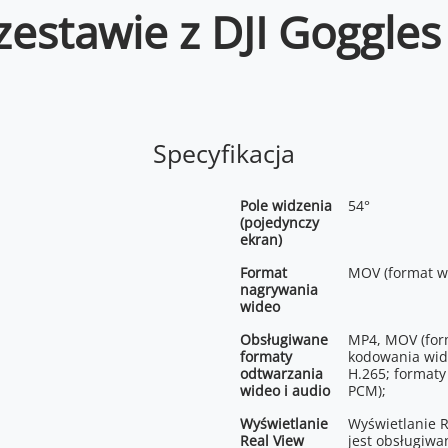
zestawie z DJI Goggles
Specyfikacja
Pole widzenia
54°
(pojedynczy
ekran)
Format
MOV (format w
nagrywania
wideo
Obsługiwane
MP4, MOV (for
formaty
kodowania wid
odtwarzania
H.265; formaty
wideo i audio
PCM);
Wyświetlanie
Wyświetlanie R
Real View
jest obsługiwa