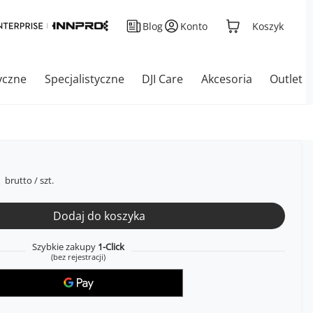
Blog
Konto
Koszyk
yczne
Specjalistyczne
DJI Care
Akcesoria
Outlet
brutto
/
szt.
Dodaj do koszyka
Szybkie zakupy
1-Click
(bez rejestracji)