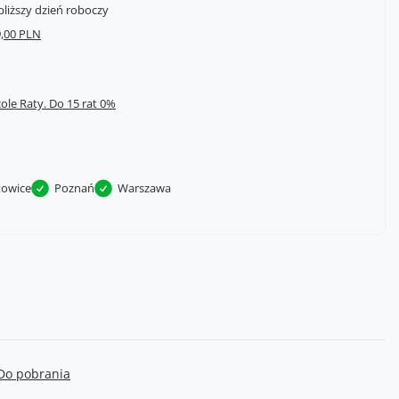
bliższy dzień roboczy
,00 PLN
cole Raty.
towice
Poznań
Warszawa
Do pobrania