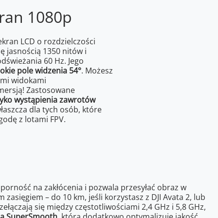
kran 1080p
kran LCD o rozdzielczości
ę jasnością 1350 nitów i
dświeżania 60 Hz. Jego
okie pole widzenia 54°
. Możesz
cymi widokami
mmersją! Zastosowane
zyko wystąpienia zawrotów
łaszcza dla tych osób, które
godę z lotami FPV.
porność na zakłócenia i pozwala przesyłać obraz w
 zasięgiem – do 10 km, jeśli korzystasz z DJI Avata 2, lub
ełączają się między częstotliwościami 2,4 GHz i 5,8 GHz,
ia SuperSmooth
, która dodatkowo optymalizuje jakość