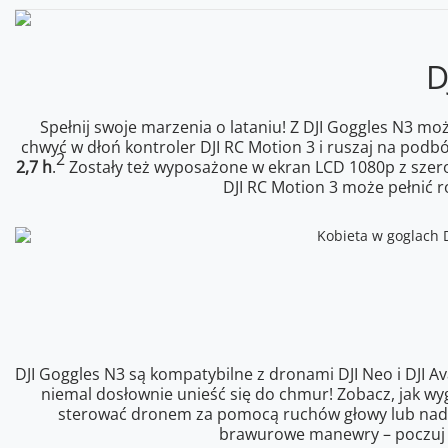
D
Spełnij swoje marzenia o lataniu! Z DJI Goggles N3 mo
chwyć w dłoń kontroler DJI RC Motion 3 i ruszaj na podbó
2
2,7 h
.
Zostały też wyposażone w ekran LCD 1080p z szero
DJI RC Motion 3 może pełnić r
DJI Goggles N3 są kompatybilne z dronami DJI Neo i DJI A
niemal dosłownie unieść się do chmur! Zobacz, jak wy
sterować dronem za pomocą ruchów głowy lub nadgar
brawurowe manewry – poczuj 