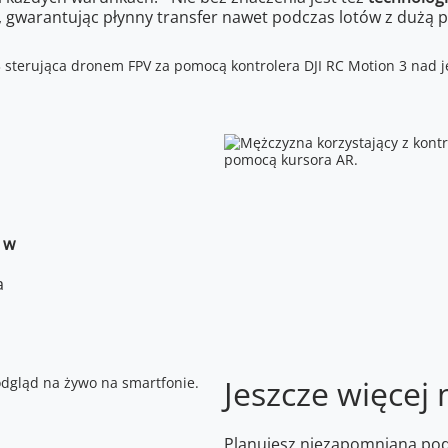
i, gwarantując płynny transfer nawet podczas lotów z dużą p
3
w
a
Jeszcze więcej
Planujesz niezapomnianą pod