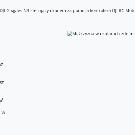
aż
st
ąć
ć w