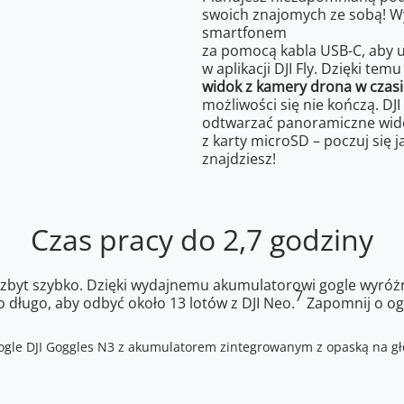
swoich znajomych ze sobą! Wy
smartfonem
za pomocą kabla USB-C, aby 
w aplikacji DJI Fly. Dzięki tem
widok z kamery drona w czasi
możliwości się nie kończą. DJ
odtwarzać panoramiczne wid
z karty microSD – poczuj się ja
znajdziesz!
Czas pracy do 2,7 godziny
 zbyt szybko. Dzięki wydajnemu akumulatorowi gogle wyróżn
7
 długo, aby odbyć około 13 lotów z DJI Neo.
Zapomnij o og