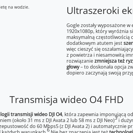
Ultraszeroki e
Gogle zostały wyposażone w e
1920x1080p, który wyróżnia si
maksymalną częstotliwością o
dodatkowym atutem jest
szer
więc cieszyć się oszałamiają
z powietrza i niesamowitą i
rozwiązanie
zmniejsza też ry
głowy
– to doskonała opcja zw
dopiero zaczynają swoją przy
Transmisja wideo O4 FHD
gii transmisji wideo DJI O4
, która zapewnia imponującą od
3
niem (około 31 ms z DJI Avata 2 lub 58 ms z DJI Neo)
i dużym
epustowość do 60 Mbps5 (z DJI Avata 2) i automatycznie prz
6
al każdych warunkach.
Nie bez znaczenia jest też
technolog