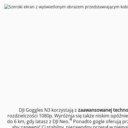
DJI Goggles N3 korzystają z
zaawansowanej technolo
rozdzielczości 1080p. Wyróżnia się także niskim opóźnie
4
do 6 km, gdy latasz z DJI Neo.
Ponadto gogle oferują prz
aby zapewnić Ci stabilny, niezawodny przesył w niem