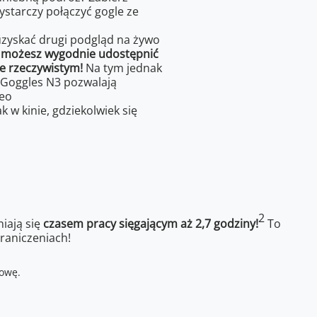
starczy połączyć gogle ze
uzyskać drugi podgląd na żywo
u
możesz wygodnie udostępnić
e rzeczywistym!
Na tym jednak
I Goggles N3 pozwalają
eo
k w kinie, gdziekolwiek się
2
iają się
czasem pracy sięgającym aż 2,7 godziny!
To
raniczeniach!