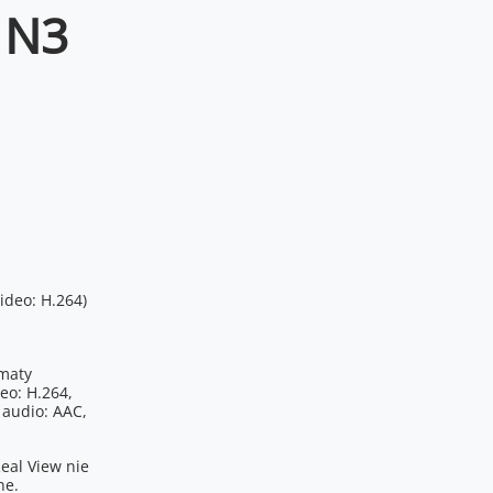
 N3
ideo: H.264)
maty
eo: H.264,
 audio: AAC,
eal View nie
ne.