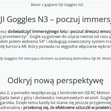
JI Goggles N3 – poczuj immers
żesz
doświadczyć immersyjnego lotu
i
poczuć dreszcz emocj
1
j przestworzy!
Gogle są gotowe do użycia niemal od razu p
kim polem widzenia 54° i obsługują nowoczesny system tran
olę kursora AR, który pozwala na wygodne włączanie wybran
Odkryj nową perspektywę
vata 2, a ponadto współpracują z kontrolerem DJI RC Motion 
gląda świat z góry i doświadcz niesamowitych wrażeń. Gogl
stka. Dzięki temu każdy lot stanie się jeszcze przyjemnie
adrenalinę i
przekonaj się, że efektowne sztuczki w powiet