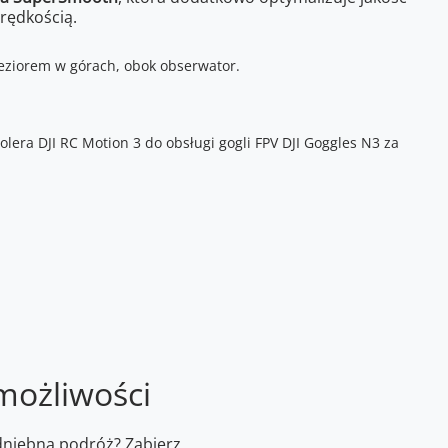
rędkością.
 możliwości
niebną podróż? Zabierz