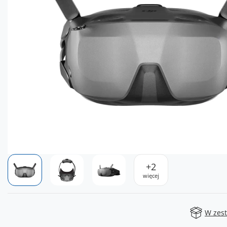
+
2
więcej
W zes