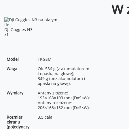
W 
DJI Goggles N3
x1
Model
TKGSM
Waga
Ok. 536 g (z akumulatorem
i opaską na głowę);
349 g (bez akumulatora i
opaski na głowę);
Wymiary
Anteny złożone:
193×163×103 mm (D×S×W);
Anteny rozłożone:
206×163×132 mm (D×S×W);
Rozmiar
3,5 cala
ekranu
(pojedynczy