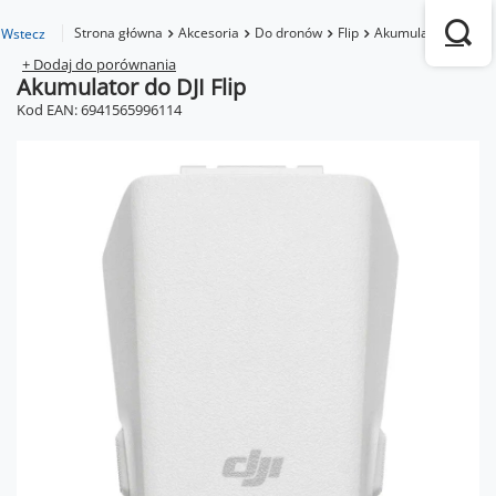
Strona główna
Akcesoria
Do dronów
Flip
Akumulator do DJI F
Wstecz
+ Dodaj do porównania
Akumulator do DJI Flip
Kod EAN: 6941565996114