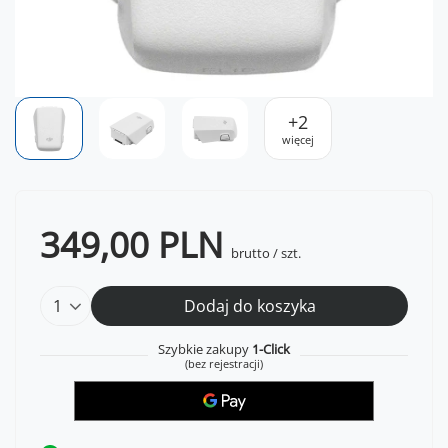
+
2
więcej
349,00 PLN
brutto
/
szt.
Dodaj do koszyka
Szybkie zakupy
1-Click
(bez rejestracji)