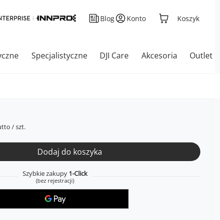
Blog
Konto
Koszyk
yczne
Specjalistyczne
DJI Care
Akcesoria
Outlet
tto
/
szt.
Dodaj do koszyka
Szybkie zakupy
1-Click
(bez rejestracji)