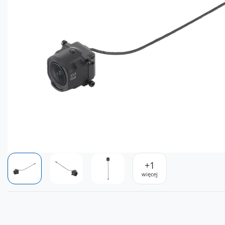
+
1
więcej