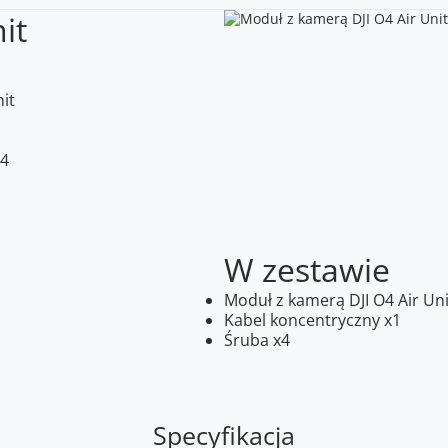
it
it
O4
W zestawie
Moduł z kamerą DJI O4 Air Uni
Kabel koncentryczny x1
Śruba x4
Specyfikacja