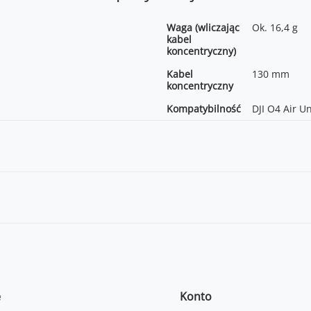
Waga (wliczając
Ok. 16,4 g
kabel
koncentryczny)
Kabel
130 mm
koncentryczny
Kompatybilność
DJI O4 Air Un
e
Konto