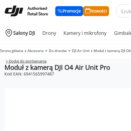
Promocje
Nowości
Salony DJI
Drony
Kamery i mikrofony
Gimbal
Strona główna
Akcesoria
Do dronów
DJI Air Unit
Moduł z kamerą DJI O4 
+ Dodaj do porównania
Moduł z kamerą DJI O4 Air Unit Pro
Kod EAN: 6941565997487