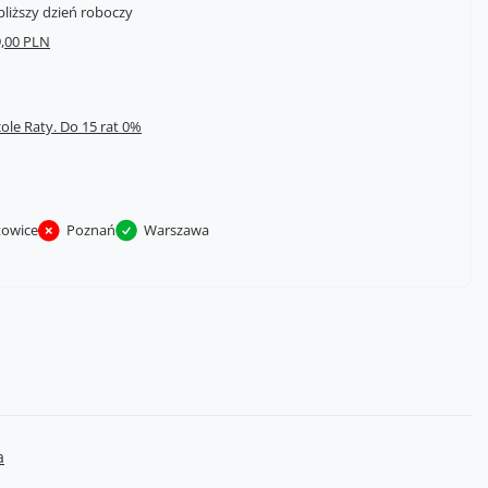
bliższy dzień roboczy
,00 PLN
cole Raty.
towice
Poznań
Warszawa
a