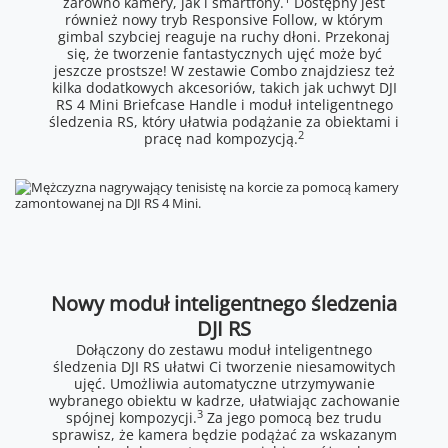
zarówno kamery, jak i smartfony.
Dostępny jest
również nowy tryb Responsive Follow, w którym
gimbal szybciej reaguje na ruchy dłoni. Przekonaj
się, że tworzenie fantastycznych ujęć może być
jeszcze prostsze! W zestawie Combo znajdziesz też
kilka dodatkowych akcesoriów, takich jak uchwyt DJI
RS 4 Mini Briefcase Handle i moduł inteligentnego
śledzenia RS, który ułatwia podążanie za obiektami i
2
pracę nad kompozycją.
Nowy moduł inteligentnego śledzenia
DJI RS
Dołączony do zestawu moduł inteligentnego
śledzenia DJI RS ułatwi Ci tworzenie niesamowitych
ujęć. Umożliwia automatyczne utrzymywanie
wybranego obiektu w kadrze, ułatwiając zachowanie
3
spójnej kompozycji.
Za jego pomocą bez trudu
sprawisz, że kamera będzie podążać za wskazanym