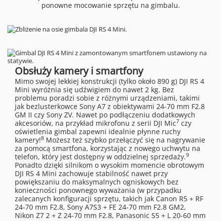
ponowne mocowanie sprzętu na gimbalu.
Obsłuży kamery i smartfony
Mimo swojej lekkiej konstrukcji (tylko około 890 g) DJI RS 4
Mini wyróżnia się udźwigiem do nawet 2 kg. Bez
problemu poradzi sobie z różnymi urządzeniami, takimi
jak bezlusterkowce Sony A7 z obiektywami 24-70 mm F2.8
GM II czy Sony ZV. Nawet po podłączeniu dodatkowych
7
akcesoriów, na przykład mikrofonu z serii DJI Mic
czy
oświetlenia gimbal zapewni idealnie płynne ruchy
8
kamery!
Możesz też szybko przełączyć się na nagrywanie
za pomocą smartfona, korzystając z nowego uchwytu na
9
telefon, który jest dostępny w oddzielnej sprzedaży.
Ponadto dzięki silnikom o wysokim momencie obrotowym
DJI RS 4 Mini zachowuje stabilność nawet przy
powiększaniu do maksymalnych ogniskowych bez
konieczności ponownego wyważania (w przypadku
zalecanych konfiguracji sprzętu, takich jak Canon R5 + RF
24-70 mm F2.8, Sony A7S3 + FE 24-70 mm F2.8 GM2,
Nikon Z7 2 + Z 24-70 mm F2.8, Panasonic S5 + L 20-60 mm