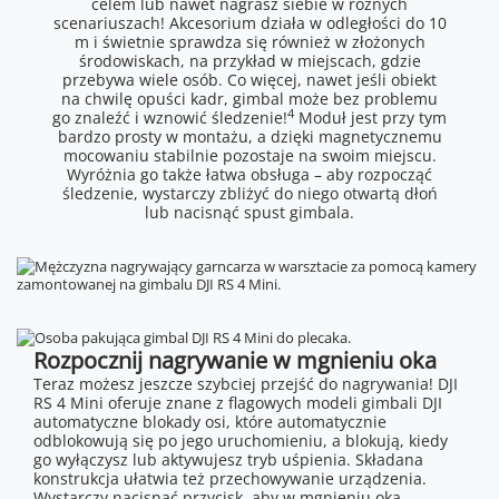
celem lub nawet nagrasz siebie w różnych
scenariuszach! Akcesorium działa w odległości do 10
m i świetnie sprawdza się również w złożonych
środowiskach, na przykład w miejscach, gdzie
przebywa wiele osób. Co więcej, nawet jeśli obiekt
na chwilę opuści kadr, gimbal może bez problemu
4
go znaleźć i wznowić śledzenie!
Moduł jest przy tym
bardzo prosty w montażu, a dzięki magnetycznemu
mocowaniu stabilnie pozostaje na swoim miejscu.
Wyróżnia go także łatwa obsługa – aby rozpocząć
śledzenie, wystarczy zbliżyć do niego otwartą dłoń
lub nacisnąć spust gimbala.
Rozpocznij nagrywanie w mgnieniu oka
Teraz możesz jeszcze szybciej przejść do nagrywania! DJI
RS 4 Mini oferuje znane z flagowych modeli gimbali DJI
automatyczne blokady osi, które automatycznie
odblokowują się po jego uruchomieniu, a blokują, kiedy
go wyłączysz lub aktywujesz tryb uśpienia. Składana
konstrukcja ułatwia też przechowywanie urządzenia.
Wystarczy nacisnąć przycisk, aby w mgnieniu oka