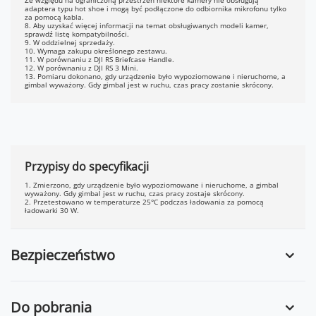
Ze względu na ograniczoną przestrzeń niektóre kamery nie obsługują
adaptera typu hot shoe i mogą być podłączone do odbiornika mikrofonu tylko
za pomocą kabla.
8. Aby uzyskać więcej informacji na temat obsługiwanych modeli kamer,
sprawdź listę kompatybilności.
9. W oddzielnej sprzedaży.
10. Wymaga zakupu określonego zestawu.
11. W porównaniu z DJI RS Briefcase Handle.
12. W porównaniu z DJI RS 3 Mini.
13. Pomiaru dokonano, gdy urządzenie było wypoziomowane i nieruchome, a
gimbal wyważony. Gdy gimbal jest w ruchu, czas pracy zostanie skrócony.
Przypisy do specyfikacji
1. Zmierzono, gdy urządzenie było wypoziomowane i nieruchome, a gimbal
wyważony. Gdy gimbal jest w ruchu, czas pracy zostaje skrócony.
2. Przetestowano w temperaturze 25°C podczas ładowania za pomocą
ładowarki 30 W.
Bezpieczeństwo
Do pobrania