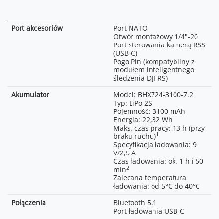
Temperatura pracy
Roll: 360°/s
Od -10°C do 45°C
Środowisko pracy: natężenie
światła > 20 lux
Zakres mechaniczny
Gimbal: ok. 890 g (z płytką
Oś pan: ciągły obrót o 360°
Tryby wyzwalania: spust
szybkiego montażu, bez
Oś roll: od -95° do +235°
gimbala, gest
Port akcesoriów
Port NATO
statywu)
Oś tilt: od -110° do +210°
Funkcje gestów:
Otwór montażowy 1/4"-20
Uchwyt przedłużający/statyw:
rozpoczęcie/zatrzymanie
Port sterowania kamerą RSS
Automatyczne
ok. 140 g
śledzenia,
(USB-C)
rozpoczęcie/zatrzymanie
Pogo Pin (kompatybilny z
Obsługiwane
Złożony: 236×64×316 mm
nagrywania,
modułem inteligentnego
(D×S×W, bez statywu i płytki
regulacja kadrowania
śledzenia DJI RS)
szybkiego montażu)
Pobór mocy: < 1 W
Rozłożony: 175×182×338 mm
Temperatura pracy: od -10°C
Akumulator
Model: BHX724-3100-7.2
(D×S×W, bez kamery, statywu
do 45°C
Typ: LiPo 2S
i płytki szybkiego montażu)
Sposób montażu: mocowanie
Pojemność: 3100 mAh
magnetyczne
Energia: 22,32 Wh
Maks. czas pracy: 13 h (przy
1
Waga: 92,5 g
braku ruchu)
Wymiary: 50×48×95,15 mm
Specyfikacja ładowania: 9
(D×S×W)
V/2,5 A
Czas ładowania: ok. 1 h i 50
2
min
Zalecana temperatura
ładowania: od 5°C do 40°C
Połączenia
Bluetooth 5.1
Port ładowania USB-C