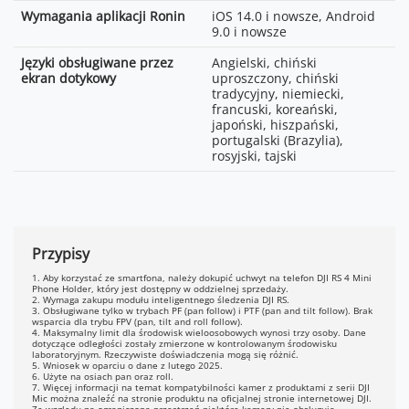
Wymagania aplikacji Ronin
iOS 14.0 i nowsze, Android
9.0 i nowsze
Języki obsługiwane przez
Angielski, chiński
ekran dotykowy
uproszczony, chiński
tradycyjny, niemiecki,
francuski, koreański,
japoński, hiszpański,
portugalski (Brazylia),
rosyjski, tajski
Przypisy
1. Aby korzystać ze smartfona, należy dokupić uchwyt na telefon DJI RS 4 Mini
Phone Holder, który jest dostępny w oddzielnej sprzedaży.
2. Wymaga zakupu modułu inteligentnego śledzenia DJI RS.
3. Obsługiwane tylko w trybach PF (pan follow) i PTF (pan and tilt follow). Brak
wsparcia dla trybu FPV (pan, tilt and roll follow).
4. Maksymalny limit dla środowisk wieloosobowych wynosi trzy osoby. Dane
dotyczące odległości zostały zmierzone w kontrolowanym środowisku
laboratoryjnym. Rzeczywiste doświadczenia mogą się różnić.
5. Wniosek w oparciu o dane z lutego 2025.
6. Użyte na osiach pan oraz roll.
7. Więcej informacji na temat kompatybilności kamer z produktami z serii DJI
Mic można znaleźć na stronie produktu na oficjalnej stronie internetowej DJI.