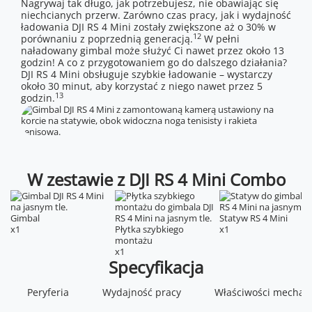
Nagrywaj tak długo, jak potrzebujesz, nie obawiając się
niechcianych przerw. Zarówno czas pracy, jak i wydajność
ładowania DJI RS 4 Mini zostały zwiększone aż o 30% w
12
porównaniu z poprzednią generacją.
W pełni
naładowany gimbal może służyć Ci nawet przez około 13
godzin! A co z przygotowaniem go do dalszego działania?
DJI RS 4 Mini obsługuje szybkie ładowanie – wystarczy
około 30 minut, aby korzystać z niego nawet przez 5
13
godzin.
W zestawie z DJI RS 4 Mini Combo
Gimbal
Statyw RS 4 Mini
x1
Płytka szybkiego
x1
montażu
x1
Specyfikacja
Testowany udźwig
Częstotliwość robocza
Moduł inteligentnego
0,4-2 kg
2,4000-2,4835 GHz
Waga: 19 g
śledzenia DJI RS
Wymiary: 33,5×17,5×38,5 mm
Maksymalna kontrolowana
Moc nadajnika Bluetooth
Peryferia
Wydajność pracy
Pan: 360°/s
< 4 dBm
(D×S×W)
Właściwości mechani
prędkość obrotu
Tilt: 360°/s
Zasięg śledzenia: 0,5-10 m