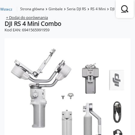
Strona główna
Gimbale
Seria DJI RS
RS 4 Mini
DJI RS 4 Mini 
Wstecz
+ Dodaj do porównania
DJI RS 4 Mini Combo
Kod EAN: 6941565991959