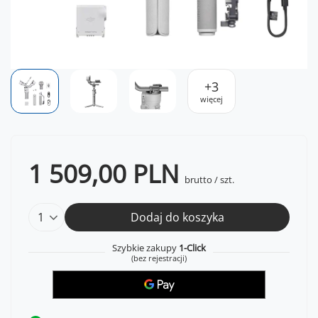
+
3
więcej
1 509,00 PLN
brutto
/
szt.
Dodaj do koszyka
Szybkie zakupy
1-Click
(bez rejestracji)