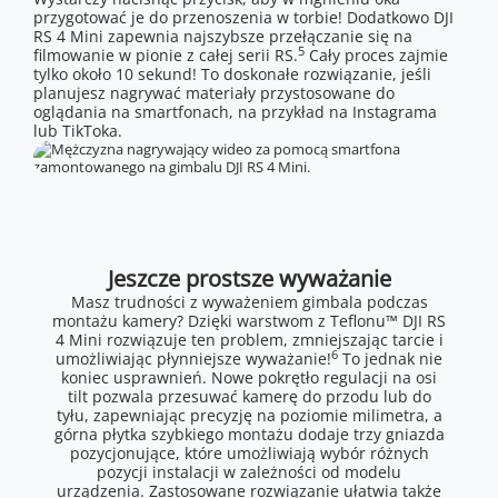
przygotować je do przenoszenia w torbie! Dodatkowo DJI
RS 4 Mini zapewnia najszybsze przełączanie się na
5
filmowanie w pionie z całej serii RS.
Cały proces zajmie
tylko około 10 sekund! To doskonałe rozwiązanie, jeśli
planujesz nagrywać materiały przystosowane do
oglądania na smartfonach, na przykład na Instagrama
lub TikToka.
Jeszcze prostsze wyważanie
Masz trudności z wyważeniem gimbala podczas
montażu kamery? Dzięki warstwom z Teflonu™ DJI RS
4 Mini rozwiązuje ten problem, zmniejszając tarcie i
6
umożliwiając płynniejsze wyważanie!
To jednak nie
koniec usprawnień. Nowe pokrętło regulacji na osi
tilt pozwala przesuwać kamerę do przodu lub do
tyłu, zapewniając precyzję na poziomie milimetra, a
górna płytka szybkiego montażu dodaje trzy gniazda
pozycjonujące, które umożliwiają wybór różnych
pozycji instalacji w zależności od modelu
urządzenia. Zastosowane rozwiązanie ułatwia także