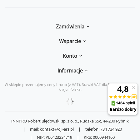
Zamówienia
Wsparcie
Konto
Informacje
W sklepie prezentujemy ceny brutto (z VAT).
Stawki VAT dla konsumentów z
kraju:
Polska
.
INNPRO Robert Błędowski sp. z o. o.,
Rudzka 65c
,
44-200
Rybnik
|
mail:
kontakt@dji-ars.pl
|
telefon:
734 734 920
|
NIP:
PL6423234719
|
KRS:
0000944160