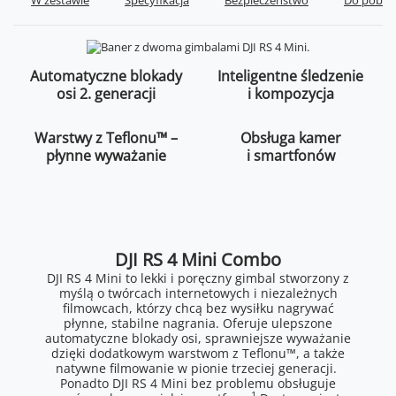
W zestawie
Specyfikacja
Bezpieczeństwo
Do pobra
Automatyczne blokady
Inteligentne śledzenie
osi 2. generacji
i kompozycja
Warstwy z Teflonu™ –
Obsługa kamer
płynne wyważanie
i smartfonów
DJI RS 4 Mini Combo
DJI RS 4 Mini to lekki i poręczny gimbal stworzony z
myślą o twórcach internetowych i niezależnych
filmowcach, którzy chcą bez wysiłku nagrywać
płynne, stabilne nagrania. Oferuje ulepszone
automatyczne blokady osi, sprawniejsze wyważanie
dzięki dodatkowym warstwom z Teflonu™, a także
natywne filmowanie w pionie trzeciej generacji.
Ponadto DJI RS 4 Mini bez problemu obsługuje
1