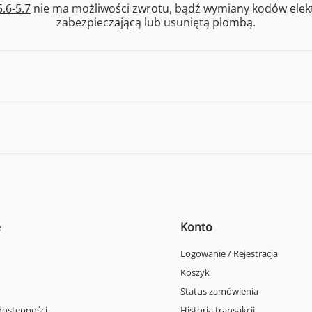
.6-5.7
nie ma możliwości zwrotu, bądź wymiany kodów elekt
zabezpieczającą lub usuniętą plombą.
e
Konto
Logowanie / Rejestracja
Koszyk
Status zamówienia
dostępności
Historia transakcji