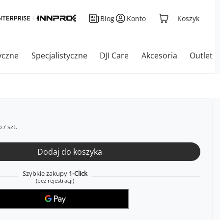
Blog
Konto
Koszyk
yczne
Specjalistyczne
DJI Care
Akcesoria
Outlet
o
/
szt.
Dodaj do koszyka
Szybkie zakupy
1-Click
(bez rejestracji)