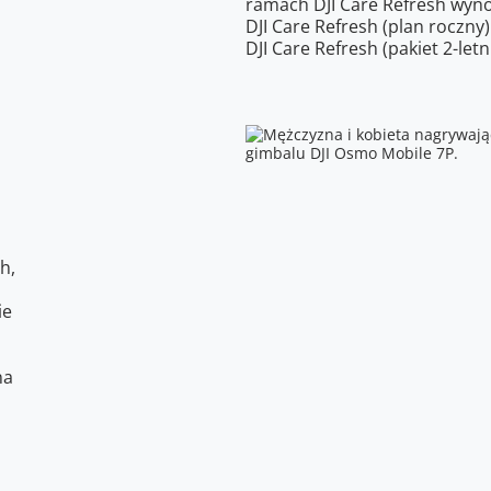
ramach DJI Care Refresh wynos
DJI Care Refresh (plan roczn
DJI Care Refresh (pakiet 2-let
h,
ie
na