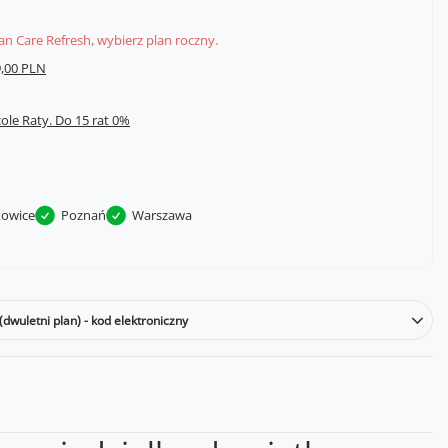
lan Care Refresh, wybierz plan roczny.
,00 PLN
cole Raty.
towice
Poznań
Warszawa
dwuletni plan) - kod elektroniczny