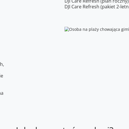
DJI Care Refresh (plan roczn
DJI Care Refresh (pakiet 2-let
h,
ie
na