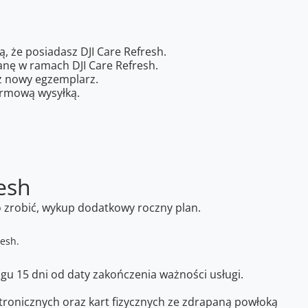
ą, że posiadasz DJI Care Refresh.
anę w ramach DJI Care Refresh.
sz nowy egzemplarz.
armową wysyłką.
esh
o zrobić, wykup dodatkowy roczny plan.
gu 15 dni od daty zakończenia ważności usługi.
ronicznych oraz kart fizycznych ze zdrapaną powłoką