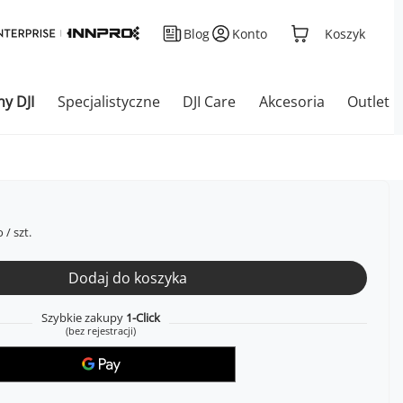
Blog
Konto
Koszyk
ny DJI
Specjalistyczne
DJI Care
Akcesoria
Outlet
o
/
szt.
Dodaj do koszyka
Szybkie zakupy
1-Click
(bez rejestracji)