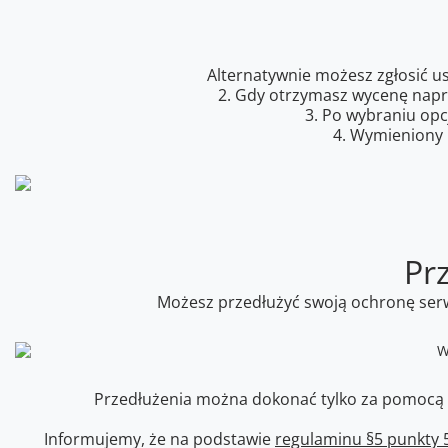
Alternatywnie możesz zgłosić u
2. Gdy otrzymasz wycenę napra
3. Po wybraniu opc
4. Wymieniony 
Pr
Możesz przedłużyć swoją ochronę serwi
Przedłużenia można dokonać tylko za pomocą pl
Informujemy, że na podstawie
regulaminu §5 punkty 5