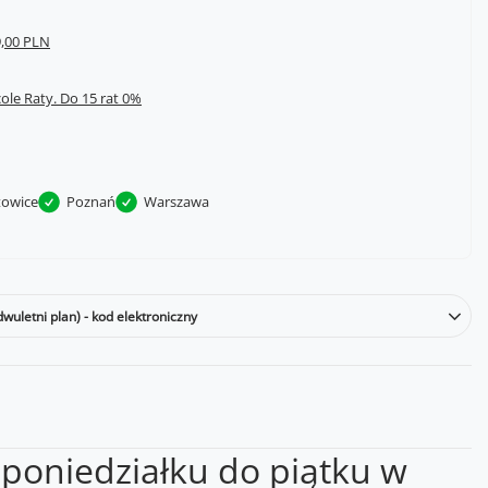
,00 PLN
cole Raty.
towice
Poznań
Warszawa
wuletni plan) - kod elektroniczny
 poniedziałku do piątku w