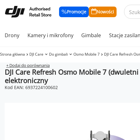
Promocje
Nowości
Drony
Kamery i mikrofony
Gimbale
Stacje zasila
Strona główna
DJI Care
Do gimbali
Osmo Mobile 7
DJI Care Refresh Osm
+ Dodaj do porównania
DJI Care Refresh Osmo Mobile 7 (dwuletni 
elektroniczny
Kod EAN: 6937224100602