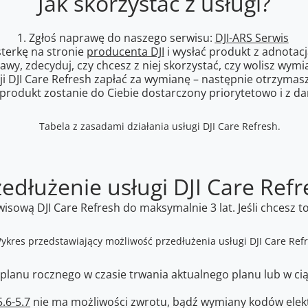
Jak skorzystać z usługi?
1. Zgłoś naprawę do naszego serwisu:
DJI-ARS Serwis
sterkę na stronie
producenta DJI
i wysłać produkt z adnotacj
wy, zdecyduj, czy chcesz z niej skorzystać, czy wolisz wymi
ji DJI Care Refresh zapłać za wymianę – następnie otrzyma
produkt zostanie do Ciebie dostarczony priorytetowo i z d
zedłużenie usługi DJI Care Refr
sową DJI Care Refresh do maksymalnie 3 lat. Jeśli chcesz t
anu rocznego w czasie trwania aktualnego planu lub w cią
.6-5.7
nie ma możliwości zwrotu, bądź wymiany kodów elekt